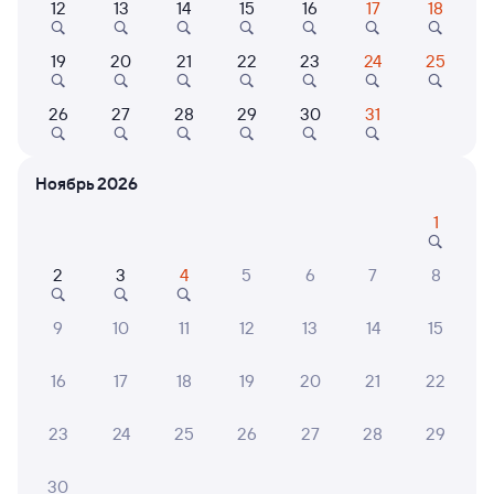
12
13
14
15
16
17
18
19
20
21
22
23
24
25
Найдём билет на поезд за вас
Даже если сейчас нет мест
26
27
28
29
30
31
Искать билеты
Ноябрь 2026
Отели в Назрани
Поддержка 24/7 на Туту
1
Отзывы пассажиров Туту о поездах
2
3
4
5
6
7
8
по этому направлению
9
10
11
12
13
14
15
Мы отображаем актуальные отзывы и не удаляем
отрицательные мнения
16
17
18
19
20
21
22
Залина Ц.
4
23
24
25
26
27
28
29
04 августа 2026 • Поезд 146Э «Ингушетия»
Ездим не в первый раз , и именно третий раз ехали в 11
30