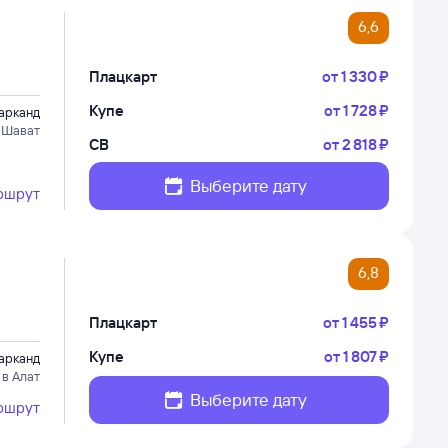
6,6
Плацкарт
от
1 ⁠330 ⁠₽
Купе
от
1 ⁠728 ⁠₽
арканд
 Шават
СВ
от
2 ⁠818 ⁠₽
Выберите дату
ршрут
6,8
Плацкарт
от
1 ⁠455 ⁠₽
Купе
от
1 ⁠807 ⁠₽
арканд
в Алат
Выберите дату
ршрут