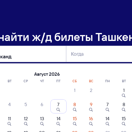
 найти
ж/д билеты Ташке
Когда
тербург
Москва
Сегодня
Завтра
Август 2026
ВТ
СР
ЧТ
ПТ
СБ
ВС
ПН
ВТ
1
2
1
сание поездов Ташкент — Самарканд
4
5
6
7
8
9
7
8
ние поездов Самарканд — Ташкент
дажа билетов на 6 октября. Отправление и прибытие по местному времен
11
12
13
14
15
16
14
15
Тип вагона
юбой