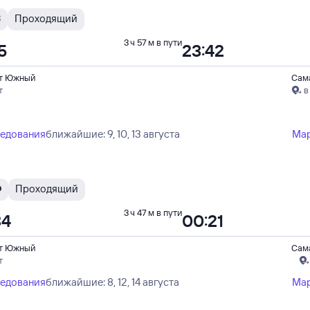
З
Проходящий
3 ч 57 м в пути
5
23:42
т Южный
Сам
т
в
ледования
ближайшие: 9, 10, 13 августа
Ма
Ф
Проходящий
3 ч 47 м в пути
34
00:21
т Южный
Сам
т
ледования
ближайшие: 8, 12, 14 августа
Ма