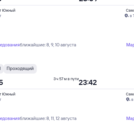
т Южный
Сам
т
в 
ледования
ближайшие: 8, 9, 10 августа
Ма
Ч
Проходящий
3 ч 57 м в пути
5
23:42
т Южный
Сам
т
в
ледования
ближайшие: 8, 11, 12 августа
Ма