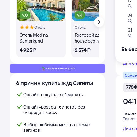
17
9,0
9,4
8,
24
127Ф
Отель
Отель
Оте
01:1
31
Отель Medina
Гостевой дом Green
Бут
Samarkand
house eco hotel
Sam
Ташкен
Cen
Ташкен
Выбер
4 ⁠925 ⁠₽
2 ⁠574 ⁠₽
2 ⁠8
из Анди
Дни с
Самый
6 причин купить ж/д билеты
778
Онлайн-покупка за 4 минуты
04:
Онлайн-возврат билетов без
очереди в кассу
Ташкен
Ташкен
Выбор любимых мест на схемах
Дни с
вагонов