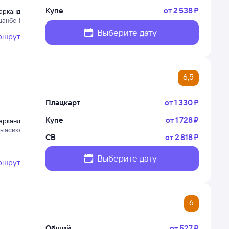
Купе
от
2 ⁠538 ⁠₽
арканд
шанбе-1
Выберите дату
ршрут
6,5
Плацкарт
от
1 ⁠330 ⁠₽
Купе
от
1 ⁠728 ⁠₽
арканд
рыасию
СВ
от
2 ⁠818 ⁠₽
Выберите дату
ршрут
6
Общий
от
527 ⁠₽