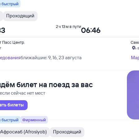
 быстрый
Проходящий
2 ч 13 м в пути
33
06:46
т Пасс Центр.
Сам
т
ледования
ближайшие: 9, 16, 23 августа
Ма
дём билет на поезд за вас
если сейчас нет мест
ать билеты
 быстрый
Фирменный
Ф
Афросиаб (Afrosiyob)
Проходящий