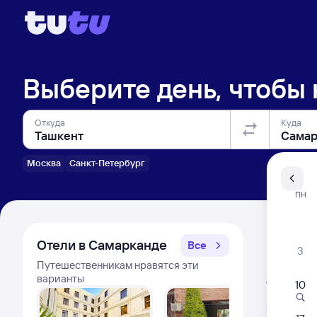
Выберите день, чтобы
Откуда
Куда
Москва
Санкт-Петербург
Санкт-Пе
ПН
Распи
Отели в Самарканде
Все
3
Путешественникам нравятся эти
Расписа
варианты
Открыта про
10
Л