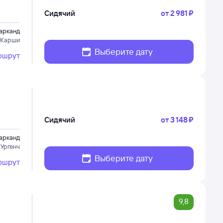
Сидячий
от
2 ⁠981 ⁠₽
арканд
 Карши
Выберите дату
ршрут
Сидячий
от
3 ⁠148 ⁠₽
арканд
 Ургенч
Выберите дату
ршрут
9,8