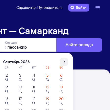
Справочная
Путеводитель
Войти
нт — Самарканд
Кто едет
Найти поезда
Сентябрь 2026
СР
ЧТ
ПТ
СБ
ВС
2
3
4
5
6
9
10
11
12
13
и. Цены за 1 пассажира
16
17
18
19
20