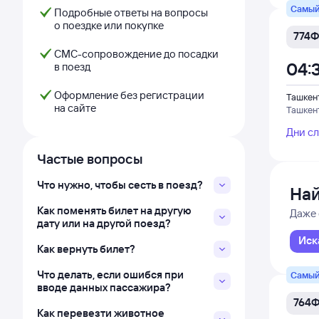
Самый
Подробные ответы на вопросы
о поездке или покупке
774Ф
СМС-сопровождение до посадки
04:
в поезд
Оформление без регистрации
Ташкен
на сайте
Ташкен
Дни с
Частые вопросы
Что нужно, чтобы сесть в поезд?
Най
Как поменять билет на другую
Даже 
дату или на другой поезд?
Иск
Как вернуть билет?
Что делать, если ошибся при
Самый
вводе данных пассажира?
764
Как перевезти животное