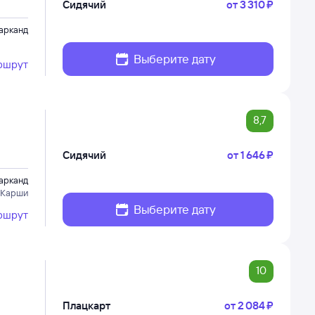
Сидячий
от
3 ⁠310 ⁠₽
арканд
Выберите дату
ршрут
8,7
Сидячий
от
1 ⁠646 ⁠₽
арканд
 Карши
Выберите дату
ршрут
10
Плацкарт
от
2 ⁠084 ⁠₽