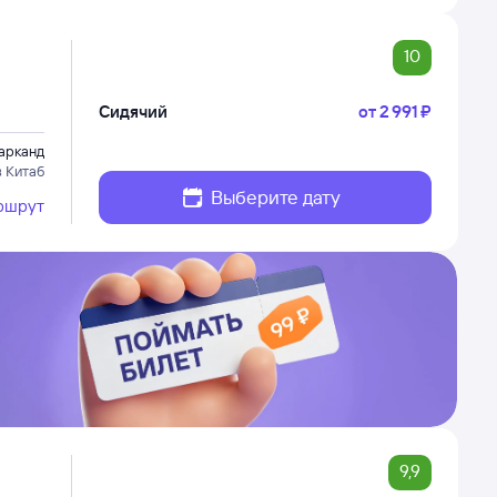
10
Сидячий
от
2 ⁠991 ⁠₽
арканд
в Китаб
Выберите дату
ршрут
9,9