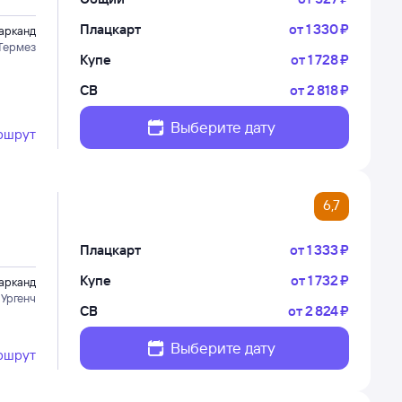
Плацкарт
от
1 ⁠330 ⁠₽
арканд
Термез
Купе
от
1 ⁠728 ⁠₽
СВ
от
2 ⁠818 ⁠₽
Выберите дату
ршрут
6,7
Плацкарт
от
1 ⁠333 ⁠₽
Купе
от
1 ⁠732 ⁠₽
арканд
 Ургенч
СВ
от
2 ⁠824 ⁠₽
Выберите дату
ршрут