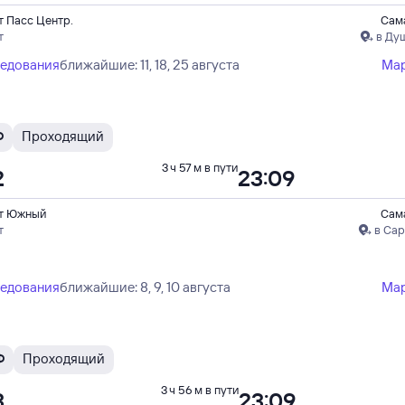
т Пасс Центр.
Сам
т
в Ду
ледования
ближайшие: 11, 18, 25 августа
Ма
Ф
Проходящий
3 ч 57 м в пути
2
23:09
т Южный
Сам
т
в Са
ледования
ближайшие: 8, 9, 10 августа
Ма
Ф
Проходящий
3 ч 56 м в пути
3
23:09