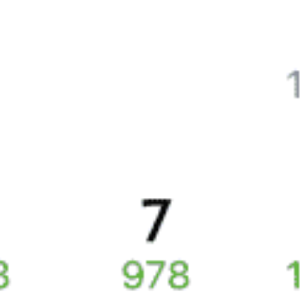
Интерактивные схемы вагонов помогут выбрать
лучшее место.
Контакт-центр Туту.ру с удовольствием ответит
на ваши вопросы. Ни один звонок или письмо
не останется без ответа. Поддержка 24/7 на Туту.
Каждый второй покупатель становится нашим
постоянным клиентом.
Купить билеты на поезд
Частые вопросы
Как купить ж/д билет?
Укажите маршрут и дату. В ответ мы найдем информацию РЖД
Как вернуть купленный ж/д билет?
о наличии билетов и их стоимости. Выберите подходящий поезд
Любой купленный на
tutu.ru
ж/д билет можно сдать
и места. Оплатите билет одним из предложенных способов.
Можно ли оплатить билет картой? А это безопасно?