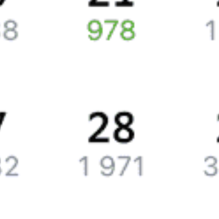
удостоверения личности.
Как доехать до
Кунграда
на поезде
Через
Кунград
следует 16 поездов.
Вы можете посмотреть расписание поездов, с помощью
которых можно добраться до
Кунграда
. Также есть возможность
eще
выбрать наиболее удобный маршрут.
Обозначив пункт отправления, вы сможете узнать стоимость
билета до
Кунграда
, расстояние и продолжительность пути.
У вас есть возможность заказать или
купить билет на поезд в
Кунград
на сайте прямо сейчас.
Путешественникам
Также можно воспользоваться услугой заказа электронного ж/д
билета.
Справочная
Путеводитель по странам
Бонусная программа
Подарочные сертификаты
Билеты РЖД