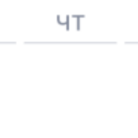
Выбрать дату
306Я + 309С
11 922 ₽
поездки
от
306Я
309Я
19:30
05:07
1 пересадка
Сыктывкар
Сочи
9 ч 35 м
3 д 9 ч 37 м в пути
Выбрать дату
306Я + 309Я
11 312 ₽
поездки
от
Найдём билет на поезд за вас
Даже если сейчас нет мест
Искать билеты