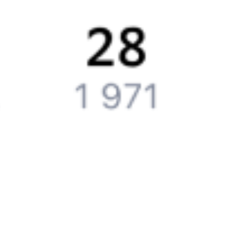
Справочная
Путеводитель по странам
Бонусная программа
Подарочные сертификаты
Компания
История Туту.ру
Вакансии
Обратная связь
Контактная информация
Партнерам
Реклама на Туту.ру
Партнерская программа