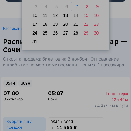
3
4
5
6
7
8
9
10
11
12
13
14
15
16
17
18
19
20
21
22
23
·
Расписание поездов
Ж/д билеты Сыктывкар → Сочи
24
25
26
27
28
29
30
Расписание поездов Сыктывкар —
31
Сочи
Открыта продажа билетов на 3 ноября · Отправление
и прибытие по местному времени. Цены за 1 пассажира
054Я
309Я
07:00
05:07
1 пересадка
Сыктывкар
Сочи
22 ч 46 м
3 д 22 ч 7 м в пути
Выбрать дату
054Я + 309Я
11 366 ₽
поездки
от