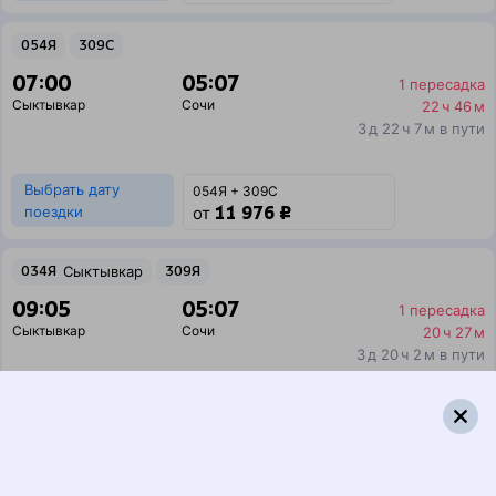
054Я
309С
07:00
05:07
1 пересадка
Сыктывкар
Сочи
22 ч 46 м
3 д 22 ч 7 м в пути
Выбрать дату
054Я + 309С
11 976 ₽
поездки
от
034Я
Сыктывкар
309Я
09:05
05:07
1 пересадка
Сыктывкар
Сочи
20 ч 27 м
3 д 20 ч 2 м в пути
Выбрать дату
034Я + 309Я
12 301 ₽
поездки
от