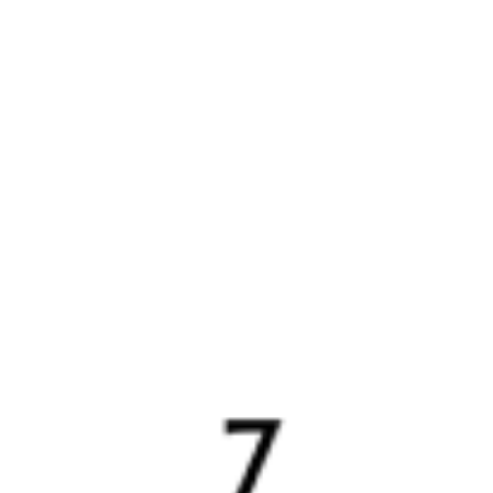
Узнайте расписание движения пассажирских поездов РЖД
из Сыктывкара в Сочи. Будьте внимательны, расписание может
измениться. На этой странице вы видите актуальное расписание
движения поездов в 2026 году.
Подробнее о покупке билетов
РЖД
А ещё здесь можно найти
Обратные билеты из Сыктывкара в Сочи
Авиабилеты Сыктывкар — Сочи
Другие авиарейсы из Сыктывкара
Отели Сочи
Купить билеты на поезд в
Сочи
Вокзал Сыктывкар
Отели в Сочи
Поддержка 24/7 на Туту