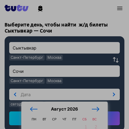
!
!
Выберите день, чтобы найти
ж/д билеты
Сыктывкар — Сочи
Санкт-Петербург
Москва
Санкт-Петербург
Москва
сегодня
завтра
послезавтра
Август 2026
Найти ж/д билеты
ПН
ВТ
СР
ЧТ
ПТ
СБ
ВС
1
2