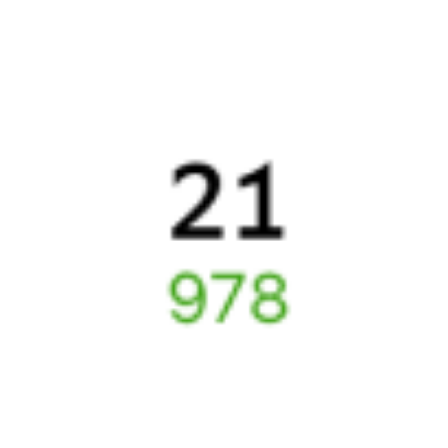
Как перевезти животное в поезде?
Как получить отчетные документы для бухгалтерии?
Что делать, если оплата не проходит?
Билеты РЖД
Вы можете заказать электронный жд билет и
железнодорожный билет на бланке РЖД.
Если вас интересует цена билета на поезд от
Сыктывкара
до
Сочи
, то укажите дату поездки. При этом вы увидите
стоимость билетов во всех доступных вагонах (плацкарт, купе
и др.) и сможете купить жд билеты
Сыктывкар
–
Сочи
онлайн.
Инструкция по приобретению билетов
Способы оплаты
Правила работы сервиса
Путешественникам