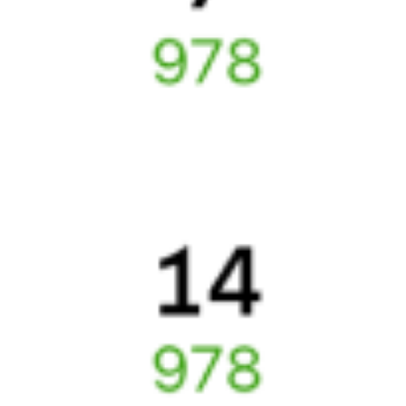
6 причин купить ж/д билеты именно здесь
Онлайн-покупка за 4 минуты
Онлайн-возврат билетов без очереди в кассу
Выбор любимых мест на схемах вагонов
Подробные ответы на вопросы о поездке или покупке
СМС-сопровождение до посадки в поезд
Оформление без регистрации на сайте
Частые вопросы
Что нужно, чтобы сесть в поезд?
Как поменять билет на другую дату или на другой поезд?
Как вернуть билет?
Что делать, если ошибся при вводе данных пассажира?