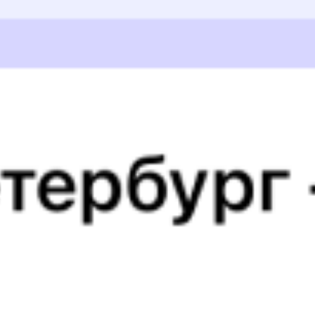
Выбрать дату
098В + 079Я
12 552 ₽
поездки
от
352Я
309Я
15:10
05:07
1 пересадка
Сыктывкар
Сочи
13 ч 39 м
3 д 13 ч 57 м в пути
Выбрать дату
352Я + 309Я
11 312 ₽
поездки
от
306Я
309С
19:30
05:07
1 пересадка
Сыктывкар
Сочи
9 ч 35 м
3 д 9 ч 37 м в пути