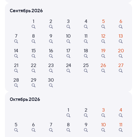
Расписание поездов Старый Оскол — Сулея
Сентябрь 2026
Расписание поездов Сулея — Старый Оскол
1
2
3
4
5
6
Открыта продажа билетов на 5 ноября. Отправление и прибытие
по местному времени. Цены за 1 пассажира
7
8
9
10
11
12
13
124В
Проходящий
7,5
14
15
16
17
18
19
20
1 д 13 ч 27 м в пути
13:35
05:02
21
22
23
24
25
26
27
Старый Оскол
Сулея
из Белгорода
в Новосибирск-Главный
28
29
30
Дни следования
ближайшие: 9, 11, 13 августа
Маршрут
Октябрь 2026
Плацкарт
Купе
от
5 ⁠437 ⁠₽
от
6 ⁠123 ⁠₽
1
2
3
4
Выберите дату
5
6
7
8
9
10
11