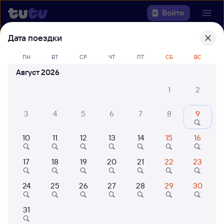
Войти
Дата поездки
Выберите день, чтобы найти
ж/д
ПН
ВТ
СР
ЧТ
ПТ
СБ
ВС
билеты Старый Оскол — Сулея
Август 2026
Откуда
1
2
Куда
3
4
5
6
7
8
9
Когда
10
11
12
13
14
15
16
Кто едет
17
18
19
20
21
22
23
24
25
26
27
28
29
30
Найти поезда
31