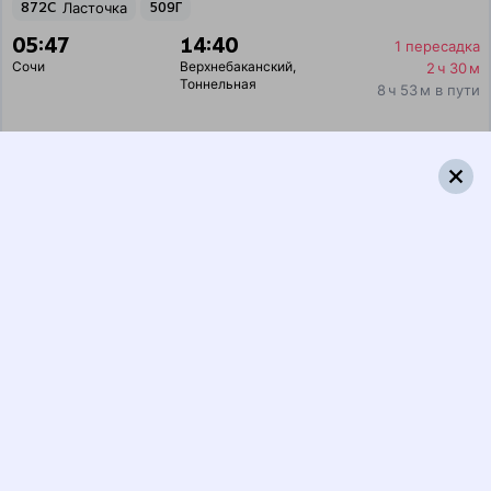
872С
Ласточка
509Г
05:47
14:40
1 пересадка
Сочи
Верхнебаканский
,
2 ч 30 м
Тоннельная
8 ч 53 м в пути
Выбрать дату
872С + 509Г
3 200 ₽
поездки
от
872С
Ласточка
521*Е
05:47
14:40
1 пересадка
Сочи
Верхнебаканский
,
2 ч 30 м
Тоннельная
8 ч 53 м в пути
Выбрать дату
872С + 522Е
3 200 ₽
поездки
от
872С
Ласточка
255У