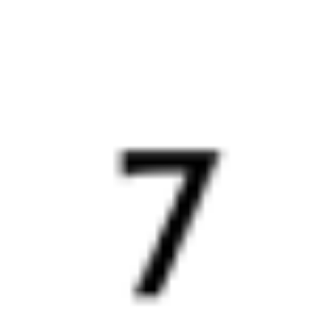
20:28
09:38
1 пересадка
Сочи
Верхнебаканский
,
5 ч 15 м
Тоннельная
13 ч 10 м в пути
Выбрать дату
304С + 325Е
3 841 ₽
поездки
от
304С
377С
20:28
05:09
1 пересадка
Сочи
Верхнебаканский
,
1 ч 9 м
Тоннельная
8 ч 41 м в пути
Выбрать дату
304С + 377С
2 964 ₽
поездки
от
354С
525Е
20:45
09:38
1 пересадка
Сочи
Верхнебаканский
,
4 ч 8 м