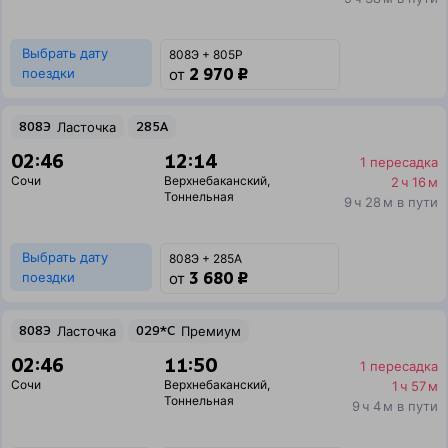
Выбрать дату
808Э + 805Р
2 970 ₽
поездки
от
808Э
Ласточка
285А
02:46
12:14
1 пересадка
Сочи
Верхнебаканский
,
2 ч 16 м
Тоннельная
9 ч 28 м в пути
Выбрать дату
808Э + 285А
3 680 ₽
поездки
от
808Э
Ласточка
029*С
Премиум
02:46
11:50
1 пересадка
Сочи
Верхнебаканский
,
1 ч 57 м
Тоннельная
9 ч 4 м в пути