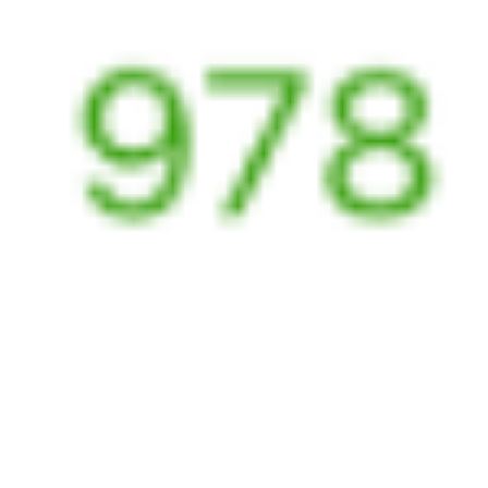
Тоннельная
12 ч 53 м в пути
Выбрать дату
354С + 525Е
3 841 ₽
поездки
от
354С
325Е
20:45
09:38
1 пересадка
Сочи
Верхнебаканский
,
4 ч 8 м
Тоннельная
12 ч 53 м в пути
Выбрать дату
354С + 325Е
3 841 ₽
поездки
от
642Ж
Атаман Платов
325Е
21:17
09:38
1 пересадка
Сочи
Верхнебаканский
,
3 ч 35 м
Тоннельная
12 ч 21 м в пути