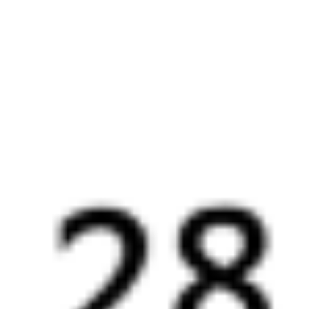
Искать билеты
Узнайте расписание движения пассажирских поездов РЖД
из Сочи в Верхнебаканский. Будьте внимательны, расписание
может измениться. На этой странице вы видите актуальное
расписание движения поездов в 2026 году.
Подробнее
о покупке билетов РЖД
А ещё здесь можно найти
Обратные билеты из Сочи в Верхнебаканский
Другие авиарейсы из Сочи
Авиабилеты
Сочи
→
Верхнебаканский
Отели
Билеты на поезд в
Верхнебаканский
Вокзал Сочи