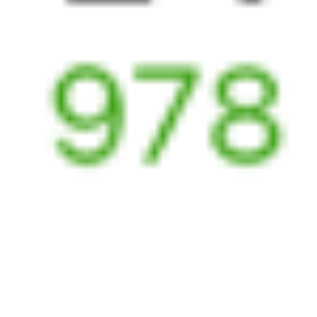
3 841 ₽
поездки
от
360С
525Е
21:25
09:38
1 пересадка
Сочи
Верхнебаканский
,
2 ч 59 м
Тоннельная
12 ч 13 м в пути
Выбрать дату
360С + 525Е
3 841 ₽
поездки
от
472С
325Е
21:48
09:38
1 пересадка
Сочи
Верхнебаканский
,
49 м
Тоннельная
11 ч 50 м в пути
Выбрать дату
472С + 325Е
3 841 ₽
поездки
от