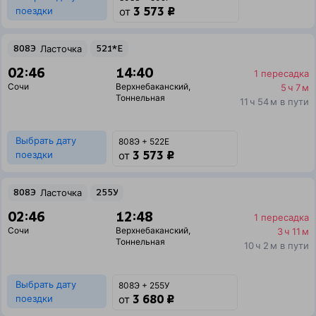
3 573 ₽
поездки
от
808Э
Ласточка
521*Е
02:46
14:40
1 пересадка
Сочи
Верхнебаканский
,
5 ч 7 м
Тоннельная
11 ч 54 м в пути
Выбрать дату
808Э + 522Е
3 573 ₽
поездки
от
808Э
Ласточка
255У
02:46
12:48
1 пересадка
Сочи
Верхнебаканский
,
3 ч 11 м
Тоннельная
10 ч 2 м в пути
Выбрать дату
808Э + 255У
3 680 ₽
поездки
от