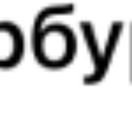
080С
125*Э
17:25
06:03
1 пересадка
Сочи
Верхнебаканский
,
2 ч 20 м
Тоннельная
12 ч 38 м в пути
Выбрать дату
080С + 126Э
4 510 ₽
поездки
от
080С
377С
17:25
05:09
1 пересадка
Сочи
Верхнебаканский
,
3 ч 58 м
Тоннельная
11 ч 44 м в пути
Выбрать дату
080С + 377С
3 098 ₽
поездки
от
270С
377С