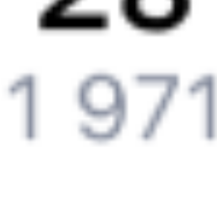
6 причин купить ж/д билеты именно здесь
Онлайн-покупка за 4 минуты
Онлайн-возврат билетов без очереди в кассу
Выбор любимых мест на схемах вагонов
Подробные ответы на вопросы о поездке или покупке
СМС-сопровождение до посадки в поезд
Оформление без регистрации на сайте
Частые вопросы
Что нужно, чтобы сесть в поезд?
Как поменять билет на другую дату или на другой поезд?
Как вернуть билет?
Что делать, если ошибся при вводе данных пассажира?