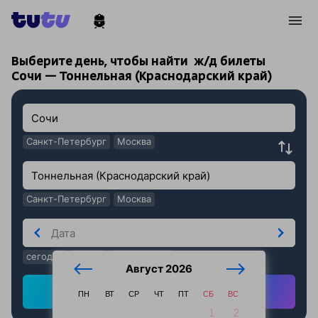
!
!
Выберите день, чтобы найти
ж/д билеты
Сочи — Тоннельная (Краснодарский край)
Санкт-Петербург
Москва
Санкт-Петербург
Москва
сегодня
завтра
послезавтра
Август 2026
Найти ж/д билеты
ПН
ВТ
СР
ЧТ
ПТ
СБ
ВС
1
2