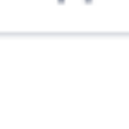
Тоннельная
10 ч 53 м в пути
Выбрать дату
816С + 377С
2 319 ₽
поездки
от
036С
Северная Пальмира (двухэтажный)
377С
18:25
05:09
1 пересадка
Сочи
Верхнебаканский
,
2 ч 56 м
Тоннельная
10 ч 44 м в пути
Выбрать дату
036С + 377С
4 535 ₽
поездки
от
324С
125*Э
18:33
06:03
1 пересадка
Сочи
Верхнебаканский
,
32 м
Тоннельная
11 ч 30 м в пути