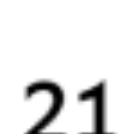
472С
525Е
21:48
09:38
1 пересадка
Сочи
Верхнебаканский
,
49 м
Тоннельная
11 ч 50 м в пути
Выбрать дату
472С + 525Е
3 841 ₽
поездки
от
118С
805Р
Ласточка-премиум
23:18
12:24
1 пересадка
Сочи
Верхнебаканский
,
2 ч 50 м
Тоннельная
13 ч 6 м в пути
Выбрать дату
118С + 805Р
3 372 ₽
поездки
от
118С
285А