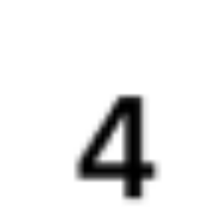
Путешественникам
Справочная
Путеводитель по странам
Бонусная программа
Подарочные сертификаты
Компания
История Туту.ру
Вакансии
Обратная связь
Контактная информация
Партнерам
Реклама на Туту.ру
Партнерская программа