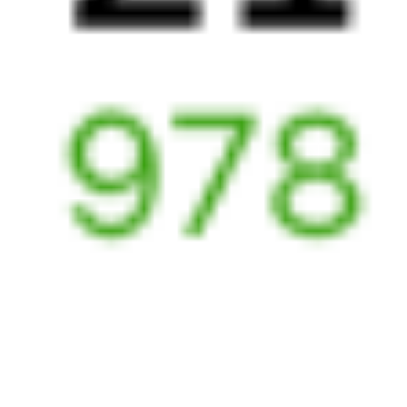
23:18
12:14
1 пересадка
Сочи
Верхнебаканский
,
2 ч 2 м
Тоннельная
12 ч 56 м в пути
Выбрать дату
118С + 285А
4 082 ₽
поездки
от
118С
029*С
Премиум
23:18
11:50
1 пересадка
Сочи
Верхнебаканский
,
1 ч 43 м
Тоннельная
12 ч 32 м в пути
Выбрать дату
118С + 030С
4 818 ₽
поездки
от
Найдём билет на поезд за вас
Даже если сейчас нет мест