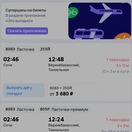
Суперцены на билеты
В разделе приложения
«Это выгодно!»
Скачать приложение
808Э
Ласточка
253Й
02:46
12:48
1 пересадка
Сочи
Верхнебаканский
,
3 ч 11 м
Тоннельная
10 ч 2 м в пути
Выбрать дату
808Э + 253Й
3 680 ₽
поездки
от
808Э
Ласточка
805Р
Ласточка-премиум
02:46
12:24
1 пересадка
Сочи
Верхнебаканский
,
3 ч 4 м
Тоннельная
9 ч 38 м в пути