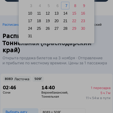
3
4
5
6
7
8
9
10
11
12
13
14
15
16
17
18
19
20
21
22
23
·
Расписание поездов
Ж/д билеты Сочи → Верхнебаканский
24
25
26
27
28
29
30
Расписание поездов Сочи —
31
Тоннельная (Краснодарский
край)
Открыта продажа билетов на 3 ноября · Отправление
и прибытие по местному времени. Цены за 1 пассажира
808Э
Ласточка
509Г
02:46
14:40
1 пересадка
Сочи
Верхнебаканский
,
5 ч 7 м
Тоннельная
11 ч 54 м в пути
Выбрать дату
808Э + 509Г