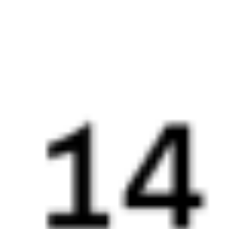
Выбрать дату
642Ж + 325Е
4 572 ₽
поездки
от
642Ж
Атаман Платов
525Е
21:17
09:38
1 пересадка
Сочи
Верхнебаканский
,
3 ч 35 м
Тоннельная
12 ч 21 м в пути
Выбрать дату
642Ж + 525Е
4 572 ₽
поездки
от
360С
325Е
21:25
09:38
1 пересадка
Сочи
Верхнебаканский
,
2 ч 59 м
Тоннельная
12 ч 13 м в пути
Выбрать дату
360С + 325Е