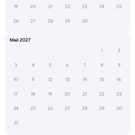
19
20
21
22
23
24
25
OLGA N.
8
04 августа 2026 • Поезд 147Ч
26
27
28
29
30
Сильный запах в туалете
Май 2027
Ирина Б.
10
1
2
04 августа 2026 • Поезд 360С
Проводники внимательные, проводили важную
3
4
5
6
7
8
9
уборку, туалет часто убирался. Впечатление
хорошее.
10
11
12
13
14
15
16
17
18
19
20
21
22
23
ИГОРЬ П.
2
03 августа 2026 • Поезд 029Ч «Янтарь»
24
25
26
27
28
29
30
Вагон древний, в купе розеток нет, запахи из туалета
по вентиляции разносятся по всему вагону,
31
ассортимент еды очень скудный. Считаю что
стоимость билета для такого вагона должна быть