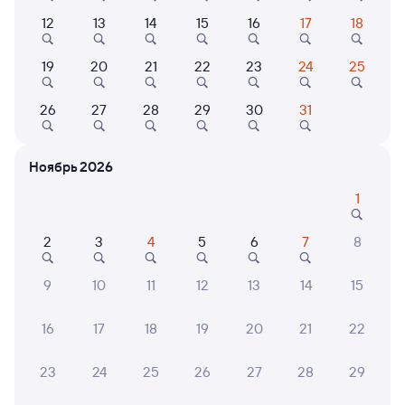
Выберите дату
12
13
14
15
16
17
18
19
20
21
22
23
24
25
360С
Проходящий
8,3
16 ч 22 м в пути
26
27
28
29
30
31
17:08
08:30
Смоленск Центральный
Калининград Пасс Южный
Ноябрь 2026
Смоленск
Калининград
из Адлера
1
Дни следования
ближайшие: 9, 10, 11 августа
Маршрут
2
3
4
5
6
7
8
Плацкарт
Купе
от
1 ⁠911 ⁠₽
от
2 ⁠572 ⁠₽
9
10
11
12
13
14
15
Выберите дату
16
17
18
19
20
21
22
23
24
25
26
27
28
29
147Ч
Проходящий
7,9