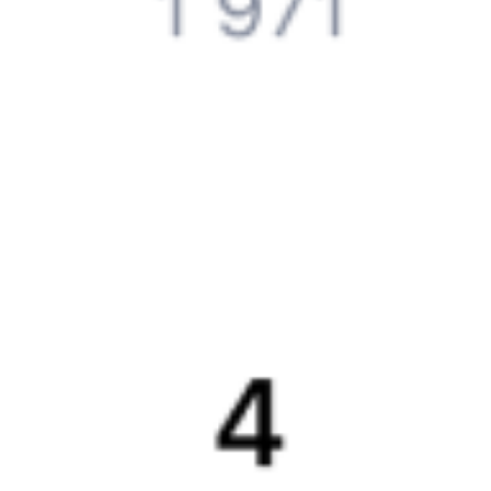
История Туту.ру
Вакансии
Обратная связь
Контактная информация
Партнерам
Реклама на Туту.ру
Партнерская программа
Загрузите в
App Store
Загрузите в
Google Play
Загрузите в
AppGallery