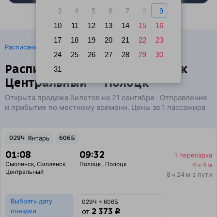
3
4
5
6
7
8
9
10
11
12
13
14
15
16
17
18
19
20
21
22
23
·
Расписание поездов
Ж/д билеты Смоленск → Полоцк
24
25
26
27
28
29
30
Расписание поездов Смоленск
31
Центральный — Полоцк
Открыта продажа билетов на 21 сентября · Отправление
и прибытие по местному времени. Цены за 1 пассажира
029Ч
Янтарь
606Б
01:08
09:32
1 пересадка
Смоленск
,
Смоленск
Полоцк
,
Полоцк
4 ч 4 м
Центральный
8 ч 24 м в пути
Выбрать дату
029Ч + 606Б
2 373 ₽
поездки
от