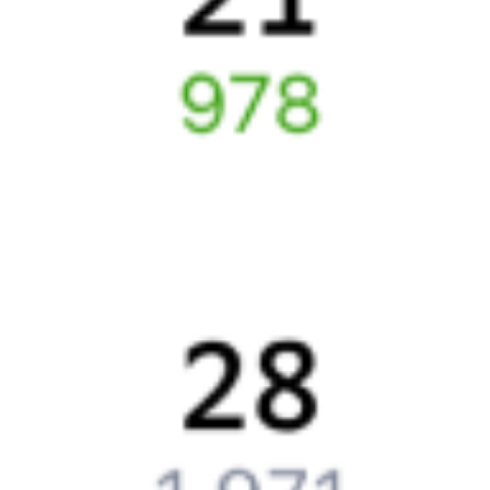
железнодорожный билет на бланке РЖД.
Если вас интересует цена билета на поезд от
Смоленска
до
Полоцка
, то укажите дату поездки. При этом вы увидите
стоимость билетов во всех доступных вагонах (плацкарт, купе
и др.) и сможете купить жд билеты
Смоленск
–
Полоцк
онлайн.
Инструкция по приобретению билетов
Способы оплаты
Правила работы сервиса
Какие документы нужны для поездок в СНГ
Путешественникам
Справочная
Путеводитель по странам
Бонусная программа
Подарочные сертификаты
Компания