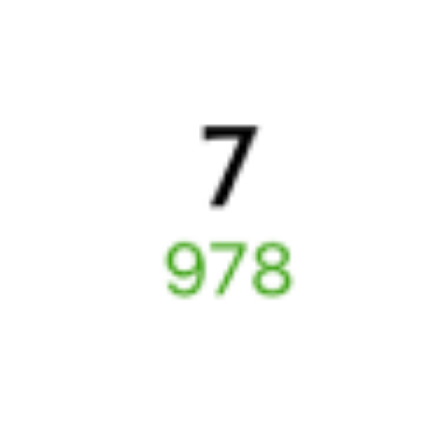
движения поездов в 2026 году.
Подробнее о покупке билетов
РЖД
А ещё здесь можно найти
Обратные билеты из Смоленска в Полоцк
Авиабилеты
Смоленск
→
Полоцк
Отели Полоцка
Расписание поездов
Полоцк
Вокзал Смоленск
6 причин купить ж/д билеты именно здесь
Онлайн-покупка за 4 минуты
Онлайн-возврат билетов без очереди в кассу
Выбор любимых мест на схемах вагонов
Подробные ответы на вопросы о поездке или покупке