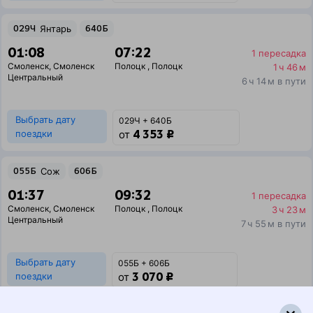
029Ч
Янтарь
640Б
01:08
07:22
1 пересадка
Смоленск
,
Смоленск
Полоцк
,
Полоцк
1 ч 46 м
Центральный
6 ч 14 м в пути
Выбрать дату
029Ч + 640Б
4 353 ₽
поездки
от
055Б
Сож
606Б
01:37
09:32
1 пересадка
Смоленск
,
Смоленск
Полоцк
,
Полоцк
3 ч 23 м
Центральный
7 ч 55 м в пути
Выбрать дату
055Б + 606Б
3 070 ₽
поездки
от