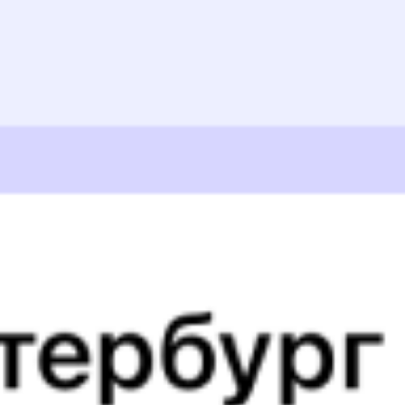
Выбрать дату
007М + 606Б
2 829 ₽
поездки
от
003Б
Минск
606Б
02:53
09:32
1 пересадка
Смоленск
,
Смоленск
Полоцк
,
Полоцк
2 ч 19 м
Центральный
6 ч 39 м в пути
Выбрать дату
003Б + 606Б
2 870 ₽
поездки
от
001Б
Беларусь
606Б
03:29
09:32
1 пересадка
Смоленск
,
Смоленск
Полоцк
,
Полоцк
1 ч 37 м
Центральный
6 ч 3 м в пути
Выбрать дату
001Б + 606Б