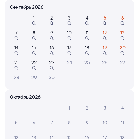
Сентябрь 2026
Расписание поездов Полоцк — Смоленск
1
2
3
4
5
6
Центральный
7
8
9
10
11
12
13
14
15
16
17
18
19
20
21
22
23
24
25
26
27
28
29
30
Нет рейсов по этому маршруту
Измените место отправления или прибытия, либо
посмотрите другой транспорт
Октябрь 2026
1
2
3
4
Отели в Смоленске
Все
5
6
7
8
9
10
11
Путешественникам нравятся эти варианты
12
13
14
15
16
17
18