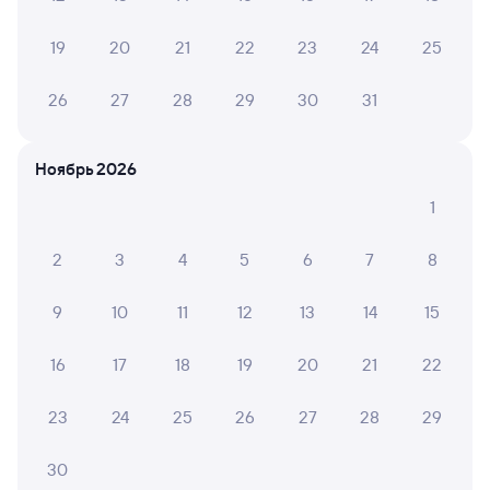
19
20
21
22
23
24
25
9,5
8,9
9,0
26
27
28
29
30
31
Отель
Отель
Мегаполис
Респект
Станд
Ноябрь 2026
6 ⁠100 ⁠₽
3 ⁠300 ⁠₽
3 ⁠850
1
2
3
4
5
6
7
8
6 причин купить ж/д билеты
9
10
11
12
13
14
15
Онлайн-покупка за 4 минуты
16
17
18
19
20
21
22
Онлайн-возврат билетов без очереди в кассу
23
24
25
26
27
28
29
Выбор любимых мест на схемах вагонов
30
Подробные ответы на вопросы о поездке или