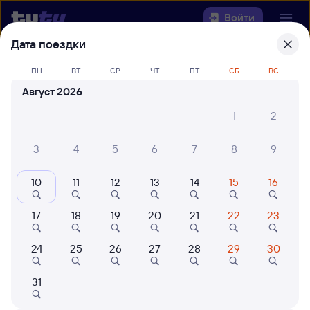
Войти
Дата поездки
Выберите день, чтобы найти
ж/д
ПН
ВТ
СР
ЧТ
ПТ
СБ
ВС
билеты Полоцк — Смоленск
Август 2026
Центральный
1
2
Откуда
3
4
5
6
7
8
9
Куда
10
11
12
13
14
15
16
Когда
17
18
19
20
21
22
23
Кто едет
24
25
26
27
28
29
30
Найти поезда
31