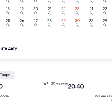
Тип вагона
юбой
18
19
20
21
22
23
21
22
8,6
9,4
25
26
27
28
29
30
28
29
С
Таврия
1 д 13 ч 1 м в пути
Отель
Отель
Отель
25
14:26
адро
Отель Shelterz
1 АРТ ОТЕЛЬ
Электрозаводская
ополь
Москва Паве
ите дату
543 ⁠₽
1 ⁠545 ⁠₽
5 ⁠900 ⁠₽
ледования
ближайшие: 3, 4, 5 октября
Ма
Таврия
1 д 7 ч 20 м в пути
0
20:40
ополь
Москва Каз