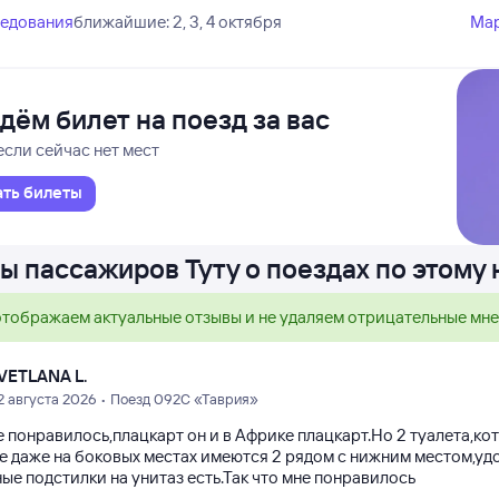
ледования
ближайшие: 2, 3, 4 октября
Ма
дём билет на поезд за вас
если сейчас нет мест
ать билеты
ы пассажиров Туту о поездах по этому
тображаем актуальные отзывы и не удаляем отрицательные мн
VETLANA L.
2 августа 2026 • Поезд 092С «Таврия»
 понравилось,плацкарт он и в Африке плацкарт.Но 2 туалета,кот
е даже на боковых местах имеются 2 рядом с нижним местом,удоб
ые подстилки на унитаз есть.Так что мне понравилось