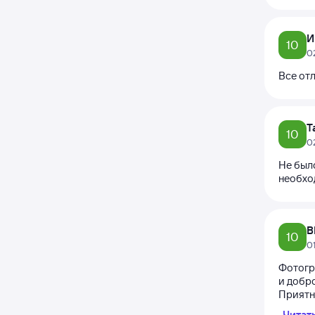
И
10
0
Все от
Т
10
0
Не был
необхо
В
10
0
Фотогр
и добро
Приятно
Читат