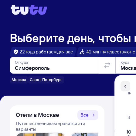
Выберите день, чтобы
22 года работаем для вас
42 млн путешествуют с
Откуда
Куда
Москва
Санкт-Петербург
Санкт-Пе
ПН
Распи
Отели в Москве
Все
3
Путешественникам нравятся эти
Распис
варианты
Открыта про
10