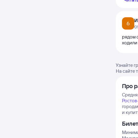
И
6
0
рядом с
ходили
Узнайте г
На сайте 
Про 
Средня
Ростов
города
и купит
Биле
Минима