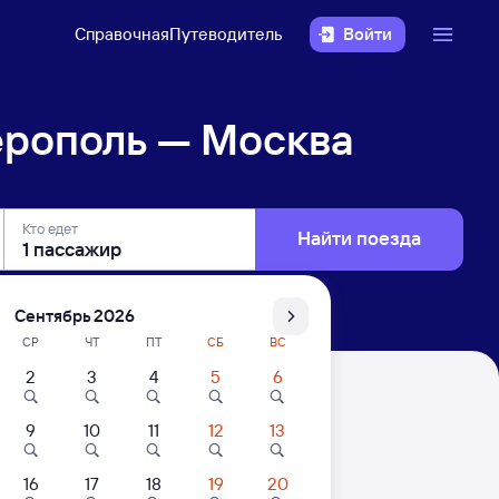
Справочная
Путеводитель
Войти
рополь — Москва
Кто едет
Найти поезда
Сентябрь 2026
СР
ЧТ
ПТ
СБ
ВС
2
3
4
5
6
9
10
11
12
13
. Цены за 1 пассажира
16
17
18
19
20