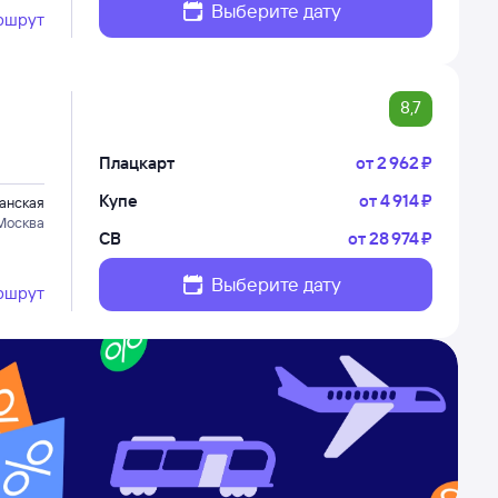
Выберите дату
ршрут
8,7
Плацкарт
от
2 ⁠962 ⁠₽
Купе
от
4 ⁠914 ⁠₽
анская
Москва
СВ
от
28 ⁠974 ⁠₽
Выберите дату
ршрут