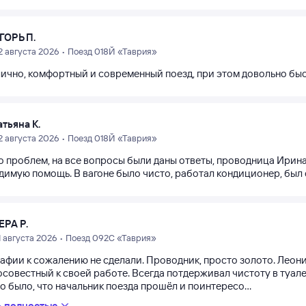
ГОРЬ П.
2 августа 2026 • Поезд 018Й «Таврия»
лично, комфортный и современный поезд, при этом довольно бы
атьяна К.
2 августа 2026 • Поезд 018Й «Таврия»
о проблем, на все вопросы были даны ответы, проводница Ирина
димую помощь. В вагоне было чисто, работал кондиционер, был 
ЕРА Р.
1 августа 2026 • Поезд 092С «Таврия»
афии к сожалению не сделали. Проводник, просто золото. Лео
совестный к своей работе. Всегда потдерживал чистоту в туалет
 было, что начальник поезда прошёл и поинтересо...
ь полностью