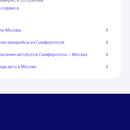
римерно 4 535 рублей.
ы сервиса
ли Москвы
гие авиарейсы из Симферополя
писание автобусов Симферополь — Москва
нда авто в Москве