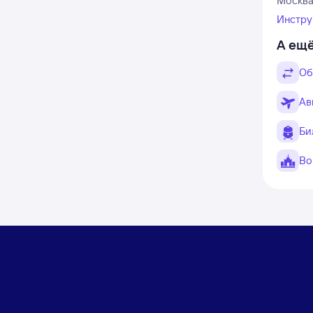
Москва 
Инстру
А ещё
Об
Ав
Би
Во