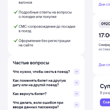
вагонов
Дни с
Подробные ответы на вопросы
о поездке или покупке
092
СМС-сопровождение до посадки
в поезд
17:
Оформление без регистрации
на сайте
Симфер
из Сев
Частые вопросы
Дни с
Что нужно, чтобы сесть в поезд?
Как поменять билет на другую
Суп
дату или на другой поезд?
В раз
Как вернуть билет?
Ска
Что делать, если ошибся при
вводе данных пассажира?