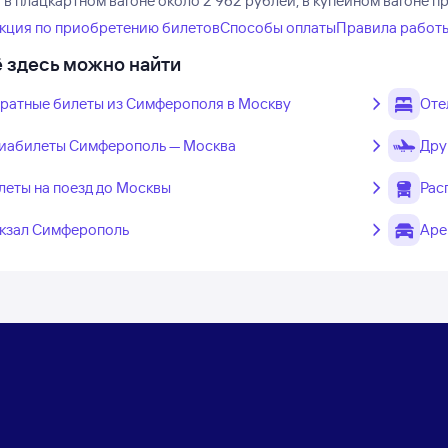
в плацкартном вагоне около 2 962 рублей, в купейном вагоне п
кция по приобретению билетов
Способы оплаты
Правила работ
 здесь можно найти
ратные билеты из Симферополя в Москву
Оте
иабилеты Симферополь — Москва
Дру
леты на поезд до Москвы
Рас
кзал Симферополь
Аре