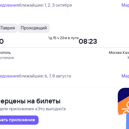
ледования
ближайшие: 1, 2, 3 октября
Ма
С
Таврия
Проходящий
1 д 15 ч 23 м в пути
00
08:23
ополь
Москва Каз
астополя
ледования
ближайшие: 6, 7, 8 августа
Ма
ерцены на билеты
деле приложения «Это выгодно!»
чать приложение