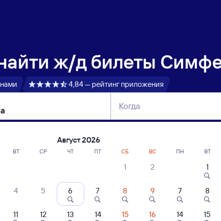
 найти
ж/д билеты Симфе
 нами
4,84 — рейтинг приложения
Когда
тербург
Москва
Сегодня
Завтра
Август 2026
ВТ
СР
ЧТ
ПТ
СБ
ВС
ПН
ВТ
1
2
1
сание поездов Симферополь — Москва
4
5
6
7
8
9
7
8
ание поездов Москва — Симферополь
дажа билетов на 3 ноября. Отправление и прибытие по местному времени
11
12
13
14
15
16
14
15