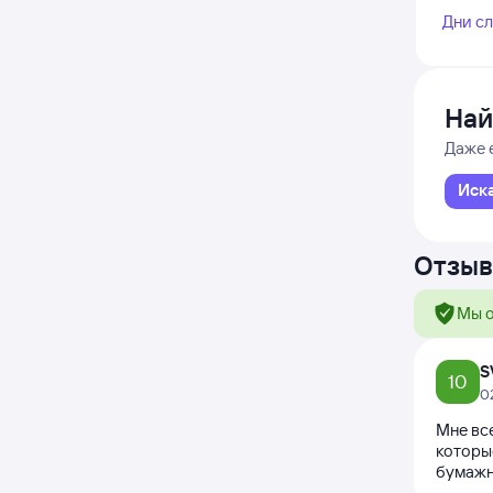
Дни с
Най
Даже 
Иск
Отзыв
Мы о
S
10
0
Мне все
которы
бумажн