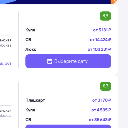
8,9
Купе
от
5 ⁠131 ⁠₽
СВ
от
14 ⁠424 ⁠₽
анская
Москва
Люкс
от
103 ⁠231 ⁠₽
Выберите дату
ршрут
8,7
Плацкарт
от
3 ⁠170 ⁠₽
Купе
от
4 ⁠535 ⁠₽
анская
Москва
СВ
от
35 ⁠643 ⁠₽