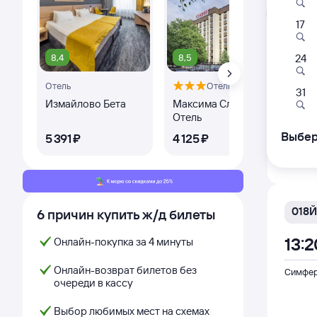
Л
17
8,4
8,5
9,1
24
098
Отель
Отель
01:
31
Измайлово Бета
Максима Славия
Кв
Отель
Симфер
Выбер
5 ⁠391 ⁠₽
4 ⁠125 ⁠₽
3 ⁠
Дни с
018Й
6 причин купить ж/д билеты
13:2
Онлайн-покупка за 4 минуты
Онлайн-возврат билетов без
Симфер
очереди в кассу
Выбор любимых мест на схемах