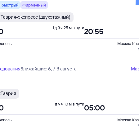
 быстрый
Фирменный
С
Таврия-экспресс (двухэтажный)
1 д 3 ч 25 м в пути
0
20:55
ополь
Москва Каз
ледования
ближайшие: 6, 7, 8 августа
Ма
С
Таврия
1 д 9 ч 10 м в пути
50
05:00
ополь
Москва Каз