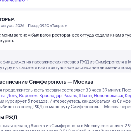
ГОРЬ Р.
1 августа 2026 • Поезд 092С «Таврия»
 моим вагоном был вагон ресторан все оттуда ходили к нам в туа
 курить
рафик движения пассажирских поездов РЖД из Симферополя в Мо
туту.ру вы сможете найти актуальное расписание движения поезд
расписание Симферополь — Москва
я продолжительность поездки составляет 33 часа 39 минут.
Поез
-на-Дону
,
Воронеж
,
Краснодар
,
Рязань
,
Шахты
,
Новочеркасск
,
Ке
ми курсирует 5 поездов.
Интересуетесь, как добраться из Симф
ь билет на поезд РЖД по маршруту Симферополь — Москва через 
ты РЖД
льная цена жд билета из Симферополя в Москву составляет 2 9