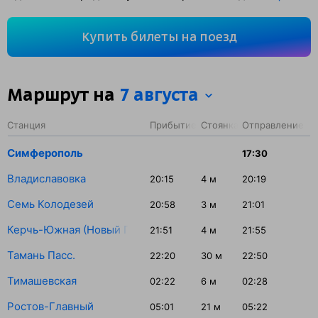
По классификации РЖД это Скорый поезд. Вы проедете
1994 км. На этом маршруте будет 12 остановок. Самая
Купить билеты на поезд
продолжительная стоянка поезда на станции Тамань
Пасс. — 30 минут.
Маршрут на
7 августа
Станция
Прибытие
Стоянка
Отправление
Симферополь
17:30
Владиславовка
20:15
4
м
20:19
Семь Колодезей
20:58
3
м
21:01
Керчь-Южная (Новый Парк)
21:51
4
м
21:55
Тамань Пасс.
22:20
30
м
22:50
Тимашевская
02:22
6
м
02:28
Ростов-Главный
05:01
21
м
05:22