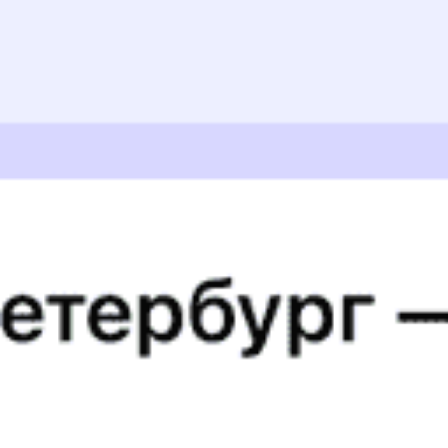
Ехала в 4 вагоне. Проводниками были две женщины, -
вежливые , доброжелательные. Делали регулярно
уборку туалетов и купе. Все понравилось .
Людмила Б., дата поездки 20 июля 2026
Чисто, спокойно, доброжелательный персонал
ОЛЬГА А., дата поездки 18 июля 2026
Всё очень понравилось. Всем спасибо!!!
ЛИДИЯ Л., дата поездки 14 июля 2026
Поезд оборудован всем необходимым!
Надежда В., дата поездки 28 июня 2026
5 причин купить
ж/д
билет
на Туту.ру
Быстрая и удобная
онлайн-покупка
за 4 минуты.