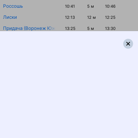
Россошь
10:41
5
м
10:46
Лиски
12:13
12
м
12:25
Придача (Воронеж Южный)
13:25
5
м
13:30
Грязи-Воронежские
15:10
5
м
15:15
Мичуринск-Воронежский
15:53
5
м
15:58
Рязань-2
18:09
5
м
18:14
Москва Казанская
20:55
Распечатать маршрут
Отзывы пассажиров о поезде №
028С
Первый раз, не хотелось выходить из поезда. Все
отлично!!!
ЕЛИЗАВЕТА С., дата поездки 1 августа 2026