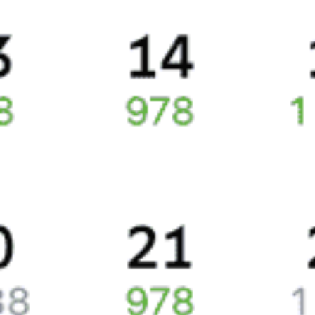
билете. А в случае отсутствия электронной регистрации еще
и распечатка посадочного купона.
Подписаться
Сколько стоят билеты на поезд 028С Таврия-
экспресс (двухэтажный)
Стоимость билетов на поезда, курсирующие между
Симферополем и Москвой, в среднем выходит 72040 рублей.
Цена жд билета равняется в купейном вагоне приблизительно
19263 рубля.
Жд билеты на поезд 028С Таврия-экспресс
(двухэтажный)
Точное расписание поездов по вокзалам
узнавайте на Туту.ру.
У нас всегда актуальная информация о расписании поездов
дальнего следования и наличии свободных мест со всеми
изменениями на 2026 год. Если доступных билетов
не появилось, закажите наши уведомления, и, если кто-то