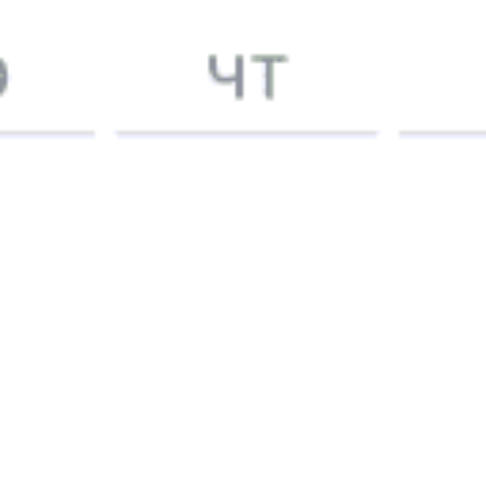
Без обязательной регистрации на сайте.
Интерактивные схемы вагонов помогут выбрать
лучшее место.
Контакт-центр Туту.ру с удовольствием ответит
на ваши вопросы. Ни один звонок или письмо
не останется без ответа. Поддержка 24/7 на Туту.
Каждый второй покупатель становится нашим
постоянным клиентом.
Купить билеты на поезд
Частые вопросы
Как купить ж/д билет на поезд 028С Таврия-экспресс
(двухэтажный) по маршруту Симферополь—Москва
1. Выберете маршрут следования Симферополь—Москва и дату
Как вернуть купленный ж/д билет Симферополь—