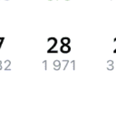
вернет билеты или появятся дополнительные билеты,
мы отправим вам СМС или письмо на почту.
Путешественникам
Справочная
Путеводитель по странам
Бонусная программа
Подарочные сертификаты
Билеты РЖД
Компания
История Туту.ру
Вакансии