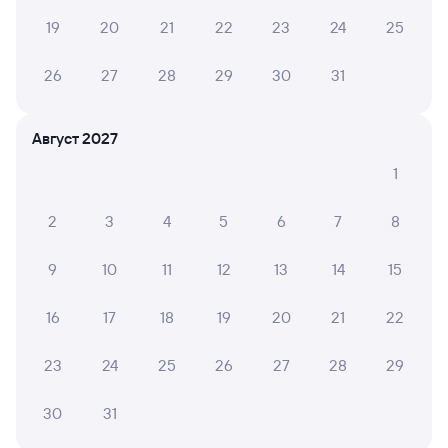
19
20
21
22
23
24
25
Отели Челябинска
26
27
28
29
30
31
Билеты на поезд Челябинск
Аренда авто в Челябинске
Август 2027
1
2
3
4
5
6
7
8
9
10
11
12
13
14
15
16
17
18
19
20
21
22
23
24
25
26
27
28
29
30
31