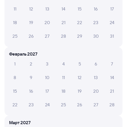
11
12
13
14
15
16
17
Татьяна Б.
10
29 июля 2026 • Поезд 302М
18
19
20
21
22
23
24
Аккуратно, чисто, удобно
25
26
27
28
29
30
31
ТАТЬЯНА М.
6
22 июля 2026 • Поезд 302М
Февраль 2027
Кондиционер вечером отключили, дышать было
1
2
3
4
5
6
7
нечем, люди открывали купе, но это не помогало.
Было очень душно и жарко! В туалетах быстро
закончилась бумага для рук. Услуга попутчик не
8
9
10
11
12
13
14
работала.
15
16
17
18
19
20
21
Сария Ш.
22
23
24
25
26
27
28
10
20 июля 2026 • Поезд 302М
Вагон в отличном состоянии, чисто. Проводники
Март 2027
отзывчивые,всегда есть горячая вода. Туалеты