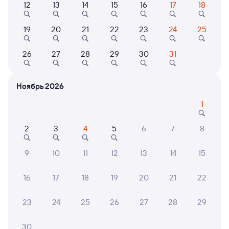
12
13
14
15
16
17
18
Найдём билет на поезд за вас
Даже если сейчас нет мест
19
20
21
22
23
24
25
Искать билеты
26
27
28
29
30
31
Отели в Челябинске
Все
Ноябрь 2026
Путешественникам нравятся эти варианты
1
2
3
4
5
6
7
8
9,1
10
9,1
9
10
11
12
13
14
15
Отель
Квартира
О
ibis Styles Челябинск
Однокомнатная
Сфер
16
17
18
19
20
21
22
квартира на улице:
Тимирязева 8
6 ⁠200 ⁠₽
2 ⁠832 ⁠₽
2 ⁠500
23
24
25
26
27
28
29
30