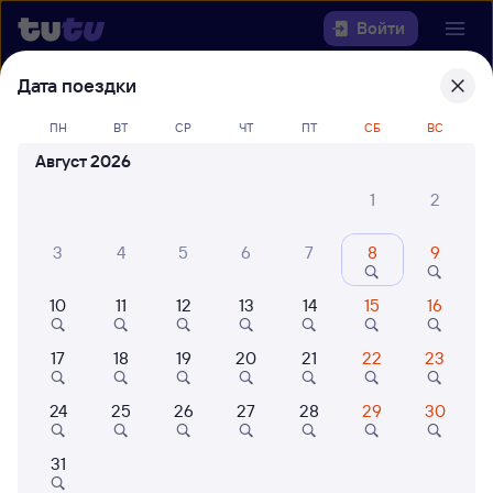
Войти
Дата поездки
Выберите день, чтобы найти
ж/д
ПН
ВТ
СР
ЧТ
ПТ
СБ
ВС
билеты Шилово — Челябинск
Август 2026
Откуда
1
2
Куда
3
4
5
6
7
8
9
Когда
10
11
12
13
14
15
16
Кто едет
17
18
19
20
21
22
23
24
25
26
27
28
29
30
Найти поезда
31