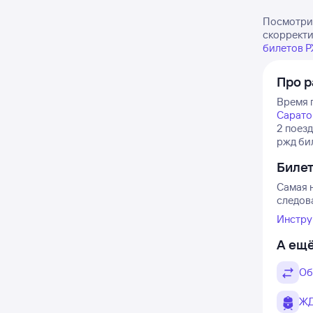
Посмотрит
скорректи
билетов 
Про р
Время п
Сарато
2 поезд
ржд би
Биле
Самая н
следова
Инстру
А ещё
Об
ЖД