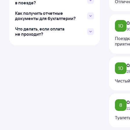
Отличн
в поезде?
Как получить отчетные
документы для бухгалтерии?
О
10
Что делать, если оплата
3
не проходит?
Поездка
приятн
О
10
2
Чистый
О
8
2
Туалет