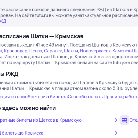
е расписание поездов дальнего следования РЖД из Шатков в Кр
рован. На сайте tutu.ru вы можете узнать актуальное расписание
РЖД
асписание Шатки — Крымская
оездки выходит 41 час 48 минут.
Поезда из Шатков в Крымскую п
в
,
Краснодар
,
Пенза
,
Саранск
,
Шахты
,
Новочеркасск
,
Каменск-Ш
а.
Ищете, как доехать из Шатков до Крымской железнодорожным
лет по маршруту Шатки — Крымская онлайн на сайте tutu уже сей
ты РЖД
изкая стоимость билета на поезд из Шатков в Крымскую будет с
ния Шатки — Крымская в плацкартном вагоне около 5 316 рублей
кция по приобретению билетов
Способы оплаты
Правила работ
 здесь можно найти
ратные билеты из Шатков в Крымскую
Оте
 билеты до Крымска