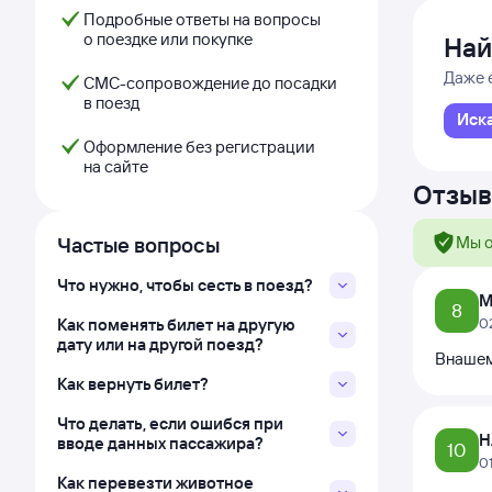
Подробные ответы на вопросы
о поездке или покупке
Най
Даже 
СМС-сопровождение до посадки
в поезд
Иск
Оформление без регистрации
на сайте
Отзыв
Частые вопросы
Мы о
Что нужно, чтобы сесть в поезд?
М
8
Как поменять билет на другую
0
дату или на другой поезд?
Внашем
Как вернуть билет?
Что делать, если ошибся при
Н
вводе данных пассажира?
10
0
Как перевезти животное