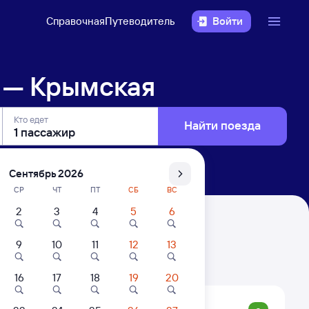
Справочная
Путеводитель
Войти
 — Крымская
Кто едет
Найти поезда
Сентябрь 2026
СР
ЧТ
ПТ
СБ
ВС
2
3
4
5
6
9
10
11
12
13
. Цены за 1 пассажира
16
17
18
19
20