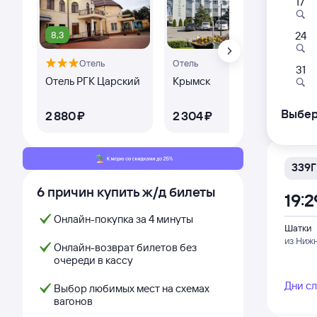
17
311С
07:
8,3
10
24
Отель
Отель
Оте
Шатки
31
из Печ
Отель РГК Царский
Крымск
Оте
Дни с
Выбер
2 ⁠880 ⁠₽
2 ⁠304 ⁠₽
2 ⁠6
339Г
6 причин купить ж/д билеты
19:2
Онлайн-покупка за 4 минуты
Шатки
из Нижн
Онлайн-возврат билетов без
очереди в кассу
Дни с
Выбор любимых мест на схемах
вагонов