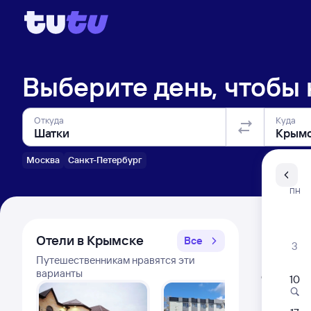
Выберите день, чтобы
Откуда
Куда
Москва
Санкт-Петербург
Санкт-Пе
ПН
Распи
Отели в Крымске
Все
3
Путешественникам нравятся эти
Расписа
варианты
Открыта про
10
Самый