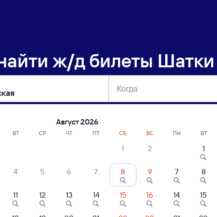
 найти
ж/д билеты Шатки
Когда
тербург
Москва
Сегодня
Завтра
Август 2026
ВТ
СР
ЧТ
ПТ
СБ
ВС
ПН
ВТ
1
2
1
сание поездов Шатки — Крымская
4
5
6
7
8
9
7
8
ние поездов Крымская — Шатки
дажа билетов на 5 ноября. Отправление и прибытие по местному времени
11
12
13
14
15
16
14
15
 быстрый