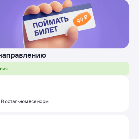
 направлению
ения
 В остальном все норм