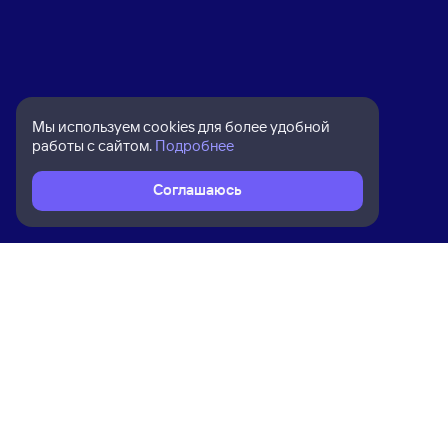
Мы используем cookies для более удобной
работы с сайтом.
Подробнее
Соглашаюсь
Расписание поездов
Ж/д билеты Шатки → Крымская
Ком
Приложение Туту
О на