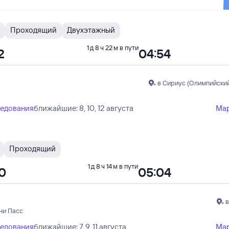
Проходящий
Двухэтажный
1 д 8 ч 22 м в пути
2
04:54
в Сириус (Олимпийский
ледования
ближайшие: 8, 10, 12 августа
Ма
Проходящий
1 д 8 ч 14 м в пути
50
05:04
в
ни Пасс
ледования
ближайшие: 7, 9, 11 августа
Ма