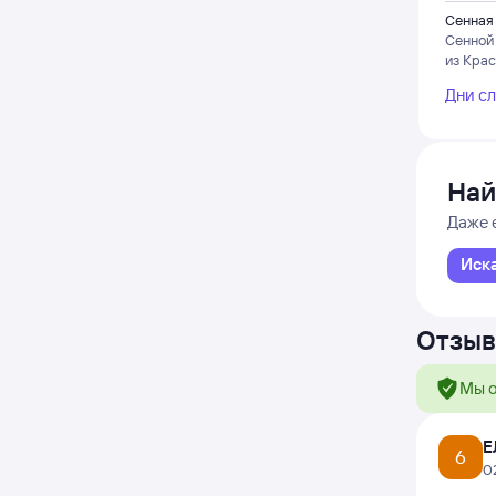
Сенная
Сенной
из Кра
Дни с
Най
Даже 
Иск
Отзыв
Мы о
Е
6
0