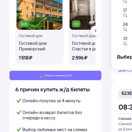
Л
17
Самый
8,8
9,1
8,
24
353Е
Гостевой дом
Гостевой дом
03:
31
Гостевой дом
Гостевой дом
ЛО
Приморский
Счастье в деталях-
Сенная
Лера
Сенной
Выбер
1 ⁠518 ⁠₽
2 ⁠596 ⁠₽
7 ⁠3
из Пер
Дни с
6 причин купить ж/д билеты
523Е
Онлайн-покупка за 4 минуты
08:
Онлайн-возврат билетов без
очереди в кассу
Сенная
Сенной
Выбор любимых мест на схемах
из Екат