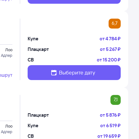
6,7
Купе
от
4 ⁠784 ⁠₽
Плацкарт
от
5 ⁠267 ⁠₽
Лоо
 Адлер
СВ
от
15 ⁠200 ⁠₽
Выберите дату
ршрут
7,1
Плацкарт
от
5 ⁠876 ⁠₽
Купе
от
6 ⁠519 ⁠₽
Лоо
 Адлер
СВ
от
19 ⁠659 ⁠₽