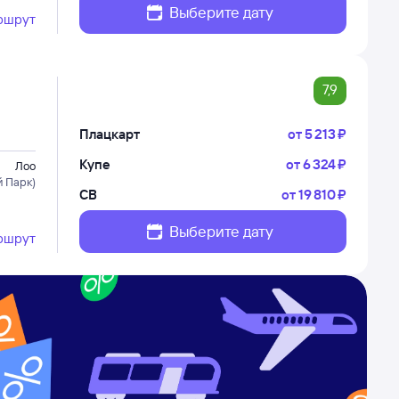
Выберите дату
ршрут
7,9
Плацкарт
от
5 ⁠213 ⁠₽
Купе
от
6 ⁠324 ⁠₽
Лоо
 Парк)
СВ
от
19 ⁠810 ⁠₽
Выберите дату
ршрут