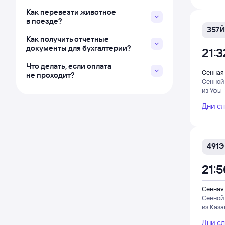
Как перевезти животное
в поезде?
357Й
Как получить отчетные
документы для бухгалтерии?
21:3
Что делать, если оплата
Сенная
не проходит?
Сенной
из Уфы
Дни с
491Э
21:
Сенная
Сенной
из Каза
Дни с