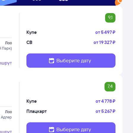
9,1
Купе
от
5 ⁠497 ⁠₽
СВ
от
19 ⁠327 ⁠₽
Лоо
 Парк)
Выберите дату
ршрут
7,4
Купе
от
4 ⁠778 ⁠₽
Плацкарт
от
5 ⁠267 ⁠₽
Лоо
 Адлер
Выберите дату
ршрут