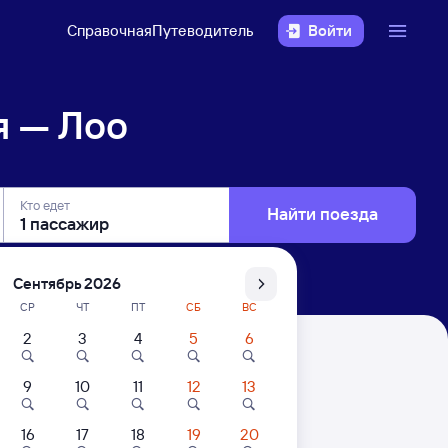
Справочная
Путеводитель
Войти
я — Лоо
Кто едет
Найти поезда
Сентябрь 2026
СР
ЧТ
ПТ
СБ
ВС
2
3
4
5
6
9
10
11
12
13
. Цены за 1 пассажира
16
17
18
19
20