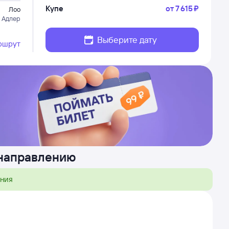
Купе
от
7 ⁠615 ⁠₽
Лоо
 Адлер
Выберите дату
ршрут
 направлению
ения