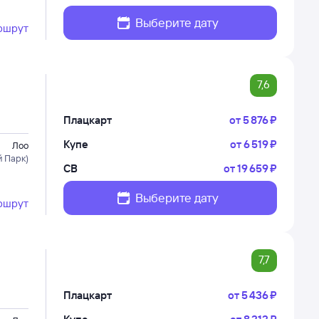
Выберите дату
ршрут
7,6
Плацкарт
от
5 ⁠876 ⁠₽
Купе
от
6 ⁠519 ⁠₽
Лоо
 Парк)
СВ
от
19 ⁠659 ⁠₽
Выберите дату
ршрут
7,7
Плацкарт
от
5 ⁠436 ⁠₽