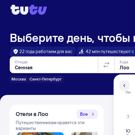
Выберите день, чтобы
22 года работаем для вас
42 млн путешествуют с
Откуда
Куда
Москва
Санкт-Петербург
Санкт-Пе
ПН
Распи
Отели в Лоо
Все
3
Путешественникам нравятся эти
Расписа
варианты
Открыта про
10