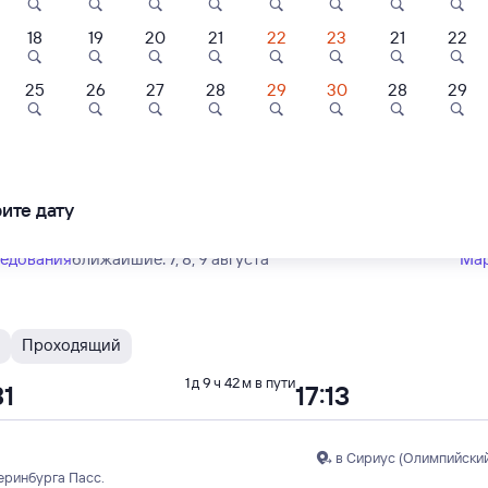
Тип вагона
юбой
18
19
20
21
22
23
21
22
 быстрый
3
6,6
8,5
25
26
27
28
29
30
28
29
Проходящий
1 д 6 ч 14 м в пути
Отель
Курортный
Отель
59
09:13
отель
О-Арена
Комплекс Аквалоо
Коралл-Лоо
в Сириус (Олимпийский
ите дату
20 ⁠₽
10 ⁠972 ⁠₽
4 ⁠800 ⁠₽
ми-2
ледования
ближайшие: 7, 8, 9 августа
Ма
Проходящий
1 д 9 ч 42 м в пути
31
17:13
в Сириус (Олимпийский
еринбурга Пасс.