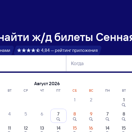
 найти
ж/д билеты Сенна
 нами
4,84 — рейтинг приложения
Когда
тербург
Москва
Сегодня
Завтра
Август 2026
ВТ
СР
ЧТ
ПТ
СБ
ВС
ПН
ВТ
1
2
1
сание поездов Сенная — Лоо
4
5
6
7
8
9
7
8
ние поездов Лоо — Сенная
дажа билетов на 4 ноября. Отправление и прибытие по местному времени
11
12
13
14
15
16
14
15