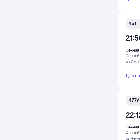
451Г
21:
Сенная
Сенной
из Иже
Дни с
477У
22:1
Сенная
Сенной
из Чел