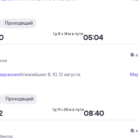
Проходящий
1 д 8 ч 14 м в пути
50
05:04
в
вска
ледования
ближайшие: 8, 10, 12 августа
Ма
Проходящий
1 д 11 ч 28 м в пути
2
08:40
в
ябинска