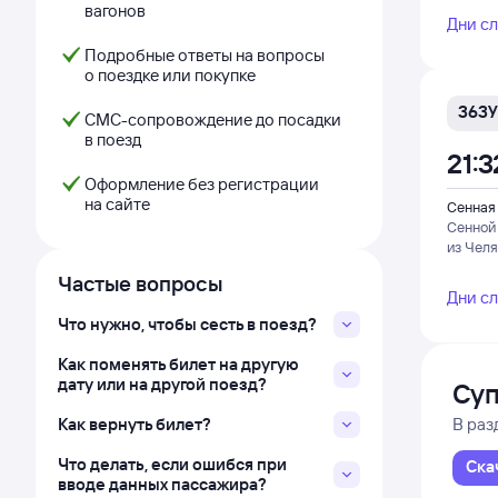
вагонов
Дни с
Подробные ответы на вопросы
о поездке или покупке
363У
СМС-сопровождение до посадки
в поезд
21:3
Оформление без регистрации
на сайте
Сенная
Сенной
из Чел
Частые вопросы
Дни с
Что нужно, чтобы сесть в поезд?
Как поменять билет на другую
дату или на другой поезд?
Суп
Как вернуть билет?
В раз
Что делать, если ошибся при
Ска
вводе данных пассажира?