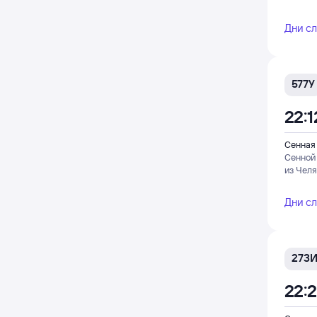
Дни с
577У
22:1
Сенная
Сенной
из Чел
Дни с
273
22: