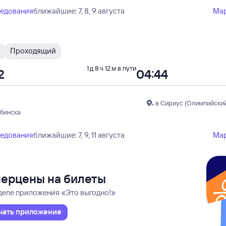
ледования
ближайшие: 7, 8, 9 августа
Ма
Проходящий
1 д 8 ч 12 м в пути
2
04:44
в Сириус (Олимпийский
ябинска
ледования
ближайшие: 7, 9, 11 августа
Ма
ерцены на билеты
деле приложения «Это выгодно!»
чать приложение