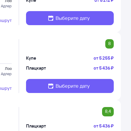
Купе
от
8 ⁠212 ⁠₽
Лоо
 Адлер
Выберите дату
ршрут
8
Купе
от
5 ⁠255 ⁠₽
Плацкарт
от
5 ⁠436 ⁠₽
Лоо
 Адлер
Выберите дату
ршрут
8,4
Плацкарт
от
5 ⁠436 ⁠₽