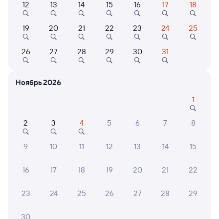
12
13
14
15
16
17
18
Найдём билет на поезд за вас
19
20
21
22
23
24
25
Даже если сейчас нет мест
26
27
28
29
30
31
Искать билеты
Ноябрь 2026
Отели в Кыштыме
Все
1
Путешественникам нравятся эти варианты
2
3
4
5
6
7
8
9
10
11
12
13
14
15
4,3
16
17
18
19
20
21
22
Отель
Отель
"Малахит"
Отель Акрополь
Родн
23
24
25
26
27
28
29
4 ⁠500 ⁠₽
2 ⁠142 ⁠₽
4 ⁠044
30