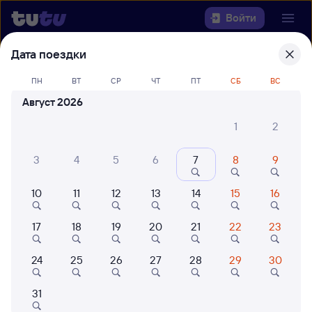
Войти
Дата поездки
Выберите день, чтобы найти
ж/д
ПН
ВТ
СР
ЧТ
ПТ
СБ
ВС
билеты Сенная — Кыштым
Август 2026
22 года работаем для вас
42 млн путешествуют с на
1
2
Откуда
3
4
5
6
7
8
9
Куда
10
11
12
13
14
15
16
Когда
17
18
19
20
21
22
23
Кто едет
24
25
26
27
28
29
30
Найти поезда
31