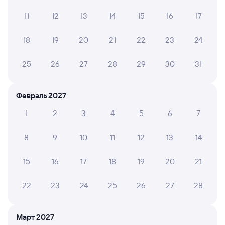
11
12
13
14
15
16
17
ЛАРИСА К.
6
25 июля 2026 • Поезд 373С
18
19
20
21
22
23
24
Вовремя стоянки было очень жарко так как
кондиционер работает только по ходу движения
25
26
27
28
29
30
31
поезда а так всё нормально
Февраль 2027
Сагаят Д.
2
1
2
3
4
5
6
7
21 июля 2026 • Поезд 373С
Ужасный вагон. Старый, странный. Кондиционера нет.
8
9
10
11
12
13
14
Лежанки не возможно спустить или поднять.
15
16
17
18
19
20
21
АНАСТАСИЯ В.
6
22
23
24
25
26
27
28
19 июля 2026 • Поезд 373С
Древний вагон . Розетки только в купе. Я думала таких
вагонов уже нет
Март 2027