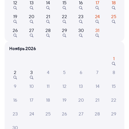
12
13
14
15
16
17
18
Найдём билет на поезд за вас
19
20
21
22
23
24
25
Даже если сейчас нет мест
26
27
28
29
30
31
Искать билеты
Ноябрь 2026
Отели в Кизляре
Все
1
Путешественникам нравятся эти варианты
2
3
4
5
6
7
8
9
10
11
12
13
14
15
9,6
9,2
16
17
18
19
20
21
22
Гостевой дом
Отель
Отель
Гостевой дом Европа
Неаполь
Отел
23
24
25
26
27
28
29
Кешбэ
30