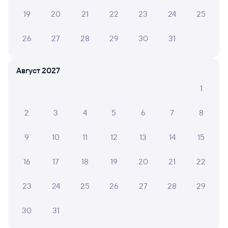
А ещё здесь можно найти
19
20
21
22
23
24
25
Обратные билеты из Сенной в Кизляр
26
27
28
29
30
31
Отели
Август 2027
ЖД билеты до Кизляра
1
2
3
4
5
6
7
8
9
10
11
12
13
14
15
16
17
18
19
20
21
22
23
24
25
26
27
28
29
30
31