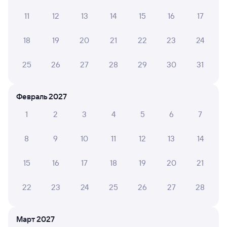
4
20 июля 2026 • Поезд 373Е
11
12
13
14
15
16
17
Вагон внутри ужасный,один туалет не работал
постоянно,грязный и запах!
18
19
20
21
22
23
24
25
26
27
28
29
30
31
ВЕНИАМИН А.
10
09 июля 2026 • Поезд 373Е
Февраль 2027
Сын путешествовал один. Очень комфортный поезд,
чисто, проводница внимательная и культурная
1
2
3
4
5
6
7
8
9
10
11
12
13
14
Гаджимурад Д.
8
04 июля 2026 • Поезд 373Е
15
16
17
18
19
20
21
В вагоне с Тюмени до Махачкалы бегали тараканы. И
было их много, туристы да и я сам были не довольны
22
23
24
25
26
27
28
поездкой
Март 2027