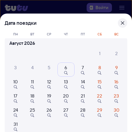
Войти
Дата поездки
Выберите день, чтобы найти
ж/д
билеты Сенная — Кизляр
ПН
ВТ
СР
ЧТ
ПТ
СБ
ВС
Август 2026
22 года работаем для вас
42 млн путешествуют с на
1
2
Откуда
3
4
5
6
7
8
9
Куда
10
11
12
13
14
15
16
Когда
17
18
19
20
21
22
23
Кто едет
24
25
26
27
28
29
30
Найти поезда
31