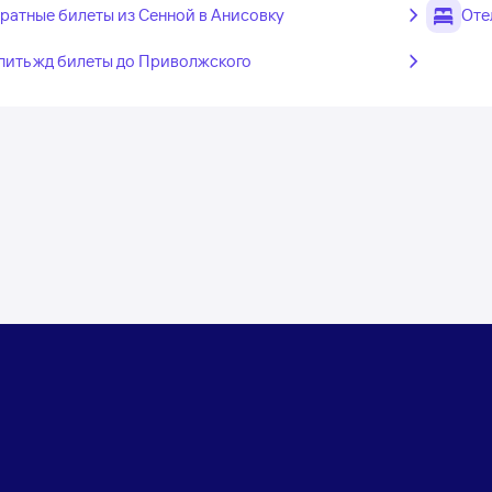
ратные билеты из Сенной в Анисовку
Оте
пить жд билеты до Приволжского