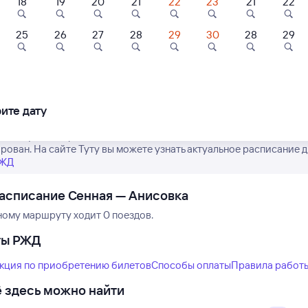
18
19
20
21
22
23
21
22
25
26
27
28
29
30
28
29
Нет рейсов по этому
Измените место отправления или при
другой транспо
ите дату
е актуальное расписание поездов дальнего следования РЖД из 
рован. На сайте Туту вы можете узнать актуальное расписание д
РЖД
асписание Сенная — Анисовка
ному маршруту ходит 0 поездов.
ты РЖД
кция по приобретению билетов
Способы оплаты
Правила работ
 здесь можно найти