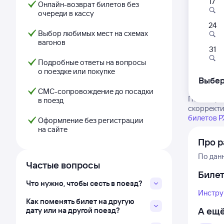
17
Онлайн-возврат билетов без
очереди в кассу
24
Выбор любимых мест на схемах
вагонов
31
Подробные ответы на вопросы
о поездке или покупке
Выбер
СМС-сопровождение до посадки
Посмотрит
в поезд
скорректи
билетов 
Оформление без регистрации
на сайте
Про р
По дан
Частые вопросы
Биле
Что нужно, чтобы сесть в поезд?
Инстру
Как поменять билет на другую
А ещё
дату или на другой поезд?