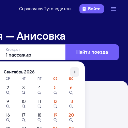
Справочная
Путеводитель
Войти
я — Анисовка
Кто едет
Найти поезда
Сентябрь 2026
СР
ЧТ
ПТ
СБ
ВС
2
3
4
5
6
9
10
11
12
13
16
17
18
19
20