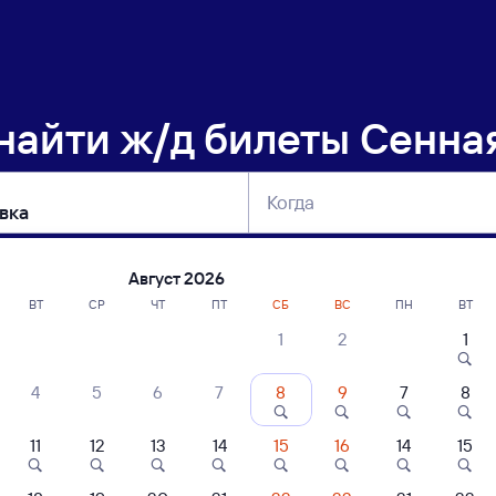
 найти
ж/д билеты Сенна
Когда
тербург
Москва
Сегодня
Завтра
Август 2026
ВТ
СР
ЧТ
ПТ
СБ
ВС
ПН
ВТ
1
2
1
сание поездов Сенная — Анисовка
4
5
6
7
8
9
7
8
11
12
13
14
15
16
14
15