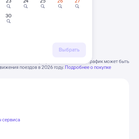
23
24
25
26
27
30
 маршруту
бытия, либо посмотрите
рт
Выбрать
Сенной в Анисовку. Будьте внимательны, график может быть
вижения поездов в 2026 году.
Подробнее о покупке
ы сервиса