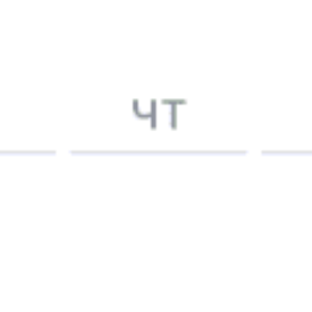
2403 ₽
Приволжский — Татищево
от
Купить
6647 ₽
Приволжский — Улан-Хол
от
Купить
2194 ₽
Приволжский — Сызрань
от
Купить
4951 ₽
Приволжский — Дербент
от
Купить
2700 ₽
Приволжский — Рассказово
от
Купить
1881 ₽
Приволжский — Ершов
от
Купить
1908 ₽
Приволжский — Гмелинка
от
Купить
А еще здесь можно найти
Туры из Приволжского
Отели
5 причин купить
ж/д
билет