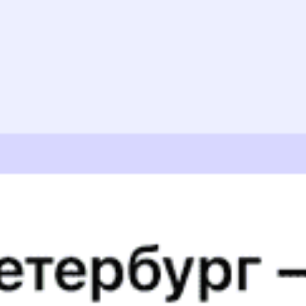
14:34
Купить
373С
7.1
Дербент — Анисовка — Тюмень
Годовой график
18:00
18:48
Купить
005Ж
«Лотос»
8.9
Астрахань — Анисовка — Москва
Годовой график
20:00
20:34
Купить
109А
«Андрей Тульников»
8.5
Санкт-Петербург — Анисовка — Астрахань
Годовой график
Популярные направления
2608 ₽
Приволжский — Аткарск
от
Купить
1097 ₽
Приволжский — Саратов
от
Купить