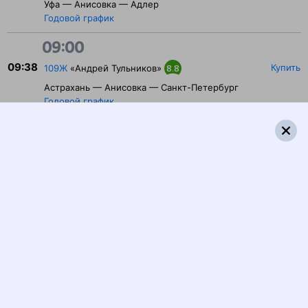
Уфа — Анисовка — Адлер
Годовой график
09:00
09:38
Купить
109Ж
«Андрей Тульников»
8.8
Астрахань — Анисовка — Санкт-Петербург
Годовой график
10:00
10:20
Купить
005Г
«Лотос»
8.9
Москва — Анисовка — Астрахань
Годовой график
13:00
13:55
Купить
373Е
7.4
Тюмень — Анисовка — Дербент
Годовой график
14:00