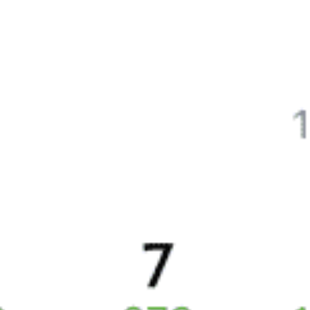
на Туту.ру
Быстрая и удобная
онлайн-покупка
за 4 минуты.
Без обязательной регистрации на сайте.
Интерактивные схемы вагонов помогут выбрать
лучшее место.
Контакт-центр Туту.ру с удовольствием ответит
на ваши вопросы. Ни один звонок или письмо
не останется без ответа. Поддержка 24/7 на Туту.
Каждый второй покупатель становится нашим
постоянным клиентом.
Купить билеты на поезд
Частые вопросы