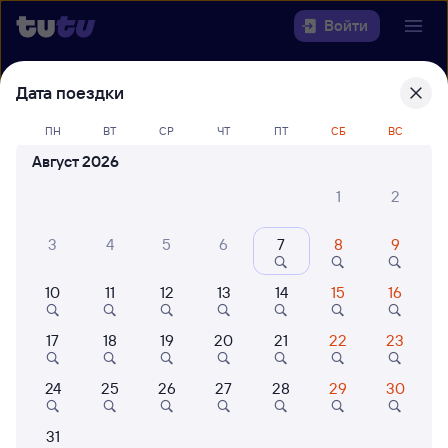
Войти
Дата поездки
Выберите день, чтобы найти
ж/д
билеты Саратов-1 Пасс. — Сургут
ПН
ВТ
СР
ЧТ
ПТ
СБ
ВС
22 года работаем для вас
42 млн путешествуют с на
Август 2026
Откуда
1
2
Куда
3
4
5
6
7
8
9
Когда
10
11
12
13
14
15
16
Кто едет
17
18
19
20
21
22
23
24
25
26
27
28
29
30
Найти поезда
31