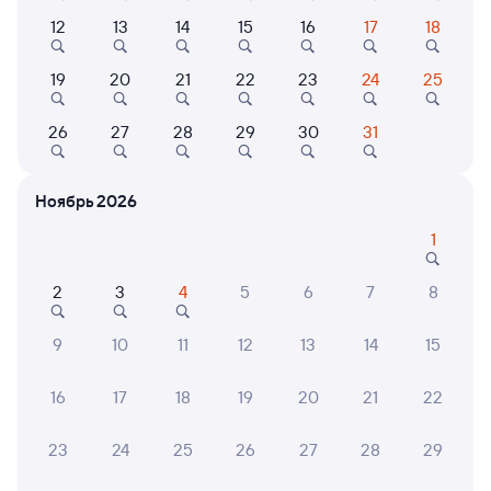
12
13
14
15
16
17
18
346С
Проходящий
7,7
19
20
21
22
23
24
25
2 д 9 ч 45 м в пути
03:16
14:01
26
27
28
29
30
31
Саратов-1 Пасс.
Сургут
Саратов
в Нижневартовск-1
из Адлера
Ноябрь 2026
1
Дни следования
ближайшие: 8, 10, 12 августа
Маршрут
2
3
4
5
6
7
8
Плацкарт
Купе
СВ
от
7 ⁠185 ⁠₽
от
10 ⁠002 ⁠₽
от
30 ⁠962 ⁠₽
9
10
11
12
13
14
15
Выберите дату
16
17
18
19
20
21
22
Самый быстрый
147Ж
Проходящий
7,7
23
24
25
26
27
28
29
2 д 31 м в пути
04:58
06:29