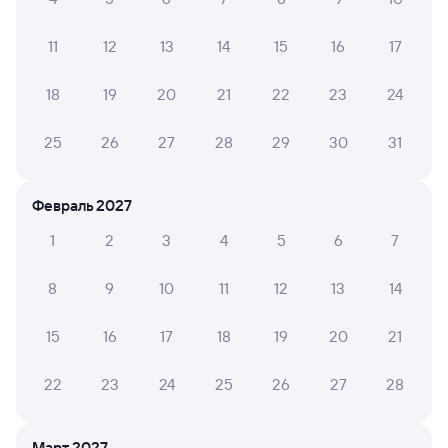
08:27
10:32
11
12
13
14
15
16
17
Саратов-1 Пасс.
Сургут
Саратов
в Нижневартовск-1
из Волгограда-1
18
19
20
21
22
23
24
Дни следования
ближайшие: 7, 8, 9 августа
Маршрут
25
26
27
28
29
30
31
Плацкарт
Купе
от
6 ⁠942 ⁠₽
от
7 ⁠039 ⁠₽
Февраль 2027
Выберите дату
1
2
3
4
5
6
7
8
9
10
11
12
13
14
Найдём билет на поезд за вас
Даже если сейчас нет мест
15
16
17
18
19
20
21
Искать билеты
22
23
24
25
26
27
28
Отели в Сургуте
Все
Март 2027