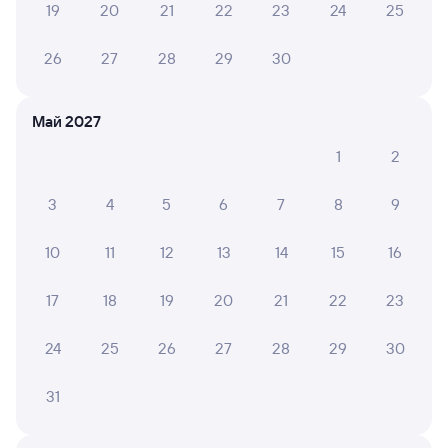
Подробные ответы на вопросы о поездке или
19
20
21
22
23
24
25
покупке
26
27
28
29
30
СМС-сопровождение до посадки в поезд
Оформление без регистрации на сайте
Май 2027
1
2
Частые вопросы
3
4
5
6
7
8
9
Что нужно, чтобы сесть в поезд?
Как поменять билет на другую дату или
10
11
12
13
14
15
16
на другой поезд?
17
18
19
20
21
22
23
Как вернуть билет?
Что делать, если ошибся при вводе данных
24
25
26
27
28
29
30
пассажира?
Как перевезти животное в поезде?
31
Как получить отчетные документы для