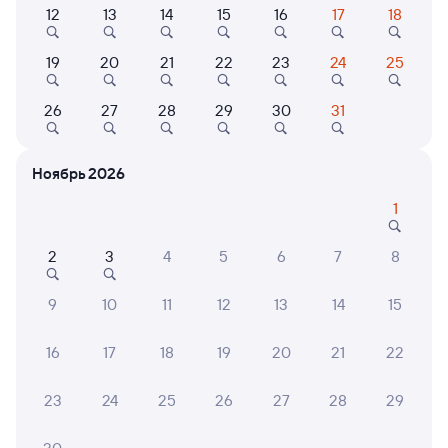
12
13
14
15
16
17
18
Выберите дату
19
20
21
22
23
24
25
Найдём билет на поезд за вас
26
27
28
29
30
31
Даже если сейчас нет мест
Ноябрь 2026
Искать билеты
1
Отели в Новосибирске
Все
2
3
4
5
6
7
8
Путешественникам нравятся эти варианты
9
10
11
12
13
14
15
16
17
18
19
20
21
22
8,7
7,4
10
23
24
25
26
27
28
29
Отель
Отель
Marins Новосибирск
CapsLock HOSTEL
АЙКЬ