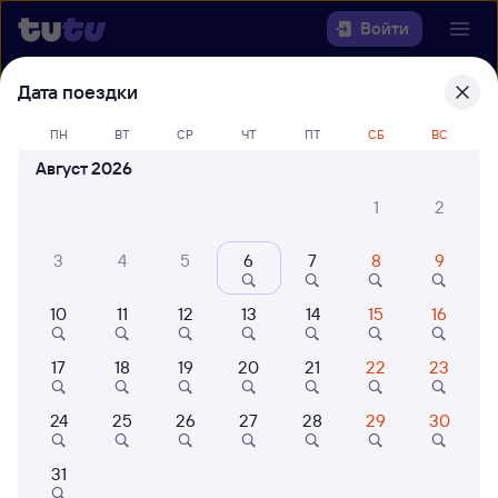
Войти
Дата поездки
Выберите день, чтобы найти
ж/д
билеты Санкт-Петербург —
ПН
ВТ
СР
ЧТ
ПТ
СБ
ВС
Новосибирск
Август 2026
1
2
22 года работаем для вас
42 млн путешествуют с на
Откуда
3
4
5
6
7
8
9
Куда
10
11
12
13
14
15
16
Когда
17
18
19
20
21
22
23
Кто едет
24
25
26
27
28
29
30
31
Найти поезда