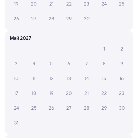
туалет на остановках закрывают особенно очень
19
20
21
22
23
24
25
долго закрыт туалет на границах с детками в этом
плане очень тяжело. Ну и немного грязновато.
26
27
28
29
30
Май 2027
6 причин купить ж/д билеты
1
2
Онлайн-покупка за 4 минуты
3
4
5
6
7
8
9
Онлайн-возврат билетов без очереди в кассу
10
11
12
13
14
15
16
Выбор любимых мест на схемах вагонов
Подробные ответы на вопросы о поездке или
17
18
19
20
21
22
23
покупке
24
25
26
27
28
29
30
СМС-сопровождение до посадки в поезд
Оформление без регистрации на сайте
31