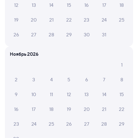
12
13
14
15
16
17
18
Самый быстрый
305Й
Проходящий
5,9
19
20
21
22
23
24
25
3 д 22 ч 9 м в пути
03:46
02:55
26
27
28
29
30
31
Самара
Ташкент Пасс Центр.
из Москвы Павелецкой
Ташкент
Ноябрь 2026
Дни следования
ближайшие: 9, 11, 16 августа
Маршрут
1
Плацкарт
Купе
2
3
4
5
6
7
8
от
10 ⁠489 ⁠₽
от
13 ⁠219 ⁠₽
9
10
11
12
13
14
15
Выберите дату
16
17
18
19
20
21
22
Найдём билет на поезд за вас
Даже если сейчас нет мест
23
24
25
26
27
28
29
Искать билеты