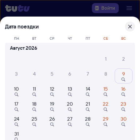
Войти
Дата поездки
Выберите день, чтобы найти
ж/д
билеты Самара — Ташкент Пасс
ПН
ВТ
СР
ЧТ
ПТ
СБ
ВС
Центр.
Август 2026
1
2
Откуда
Куда
3
4
5
6
7
8
9
10
11
12
13
14
15
16
Когда
17
18
19
20
21
22
23
Кто едет
24
25
26
27
28
29
30
Найти поезда
31