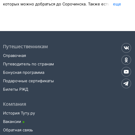
которых можно добраться до
Сорочинска
. Также есть
eще
возможность выбрать наиболее удобный маршрут.
Указав место отправления, вы сможете узнать цену билета до
Сорочинска
, расстояние и время в пути.
У вас есть возможность заказать или
купить билет на поезд в
Сорочинск
на сайте прямо сейчас.
Путешественникам
Также можно воспользоваться услугой заказа электронного ж/д
билета.
Справочная
Путеводитель по странам
Бонусная программа
Подарочные сертификаты
Билеты РЖД
Компания
История Туту.ру
Вакансии
Обратная связь