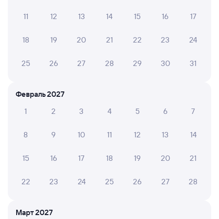
Предлагаю проводникам объяснять правила для
людей которые занимают нижние места. Рассказать
11
12
13
14
15
16
17
нужно о том что они обязаны уступать место в опре...
Читать полностью
18
19
20
21
22
23
24
25
26
27
28
29
30
31
АНДРЕЙ К.
10
09 июля 2026 • Поезд 105У
Февраль 2027
Очень душно в вагоне было
1
2
3
4
5
6
7
РУФИЯ Г.
8
9
10
11
12
13
14
10
07 июля 2026 • Поезд 105У
15
16
17
18
19
20
21
Все прошло хорошо. Без задержек и опозданий.
22
23
24
25
26
27
28
НАДЕЖДА Б.
10
03 июля 2026 • Поезд 105У
Март 2027