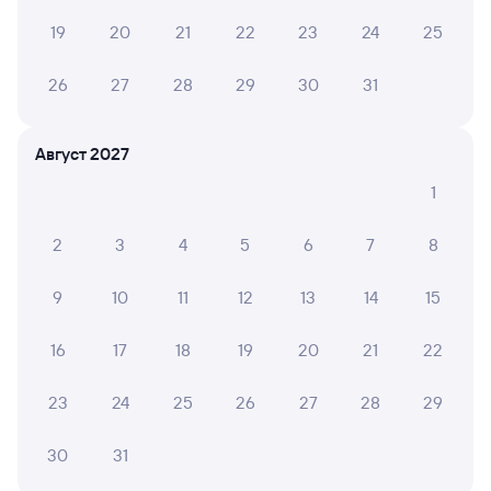
Инструкция по приобретению билетов
19
20
21
22
23
24
25
Способы оплаты
Правила работы сервиса
А ещё здесь можно найти
26
27
28
29
30
31
Обратные билеты из Рузаевки в Санкт-
Петербург Ладож.
Август 2027
Отели Санкт-Петербурга
1
Купить жд билеты Санкт-Петербург
2
3
4
5
6
7
8
Вокзал Рузаевка
9
10
11
12
13
14
15
Аренда авто в Санкт-Петербурге
16
17
18
19
20
21
22
23
24
25
26
27
28
29
30
31