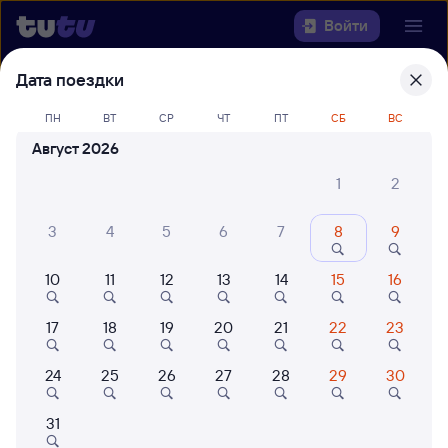
Войти
Дата поездки
Выберите день, чтобы найти
ж/д
билеты Рузаевка — Санкт-
ПН
ВТ
СР
ЧТ
ПТ
СБ
ВС
Петербург Ладож.
Август 2026
1
2
Откуда
3
4
5
6
7
8
9
Куда
10
11
12
13
14
15
16
Когда
17
18
19
20
21
22
23
Кто едет
24
25
26
27
28
29
30
Найти поезда
31