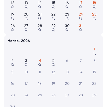
12
13
14
15
16
17
18
19
20
21
22
23
24
25
Найдём билет на поезд за вас
Даже если сейчас нет мест
26
27
28
29
30
31
Искать билеты
Ноябрь 2026
Отели в Санкт-Петербурге
Все
1
Путешественникам нравятся эти варианты
2
3
4
5
6
7
8
9
10
11
12
13
14
15
8,3
8,5
9,2
16
17
18
19
20
21
22
Отель
Отель
Отель
Вало Нетворк
Отель Санкт-
УНО а
23
24
25
26
27
28
29
Петербург
4 ⁠250 ⁠₽
8 ⁠500 ⁠₽
5 ⁠780
30