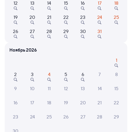
12
13
14
15
16
17
18
Найдём билет на поезд за вас
Даже если сейчас нет мест
19
20
21
22
23
24
25
Искать билеты
26
27
28
29
30
31
Отели в Бердске
Все
Ноябрь 2026
Путешественникам нравятся эти варианты
1
2
3
4
5
6
7
8
8,4
8,5
9
10
11
12
13
14
15
Курортный
Отель
отель
Морозово
Парк-отель Хвоя
Парк-
16
17
18
19
20
21
22
сезон
10 ⁠359 ⁠₽
17 ⁠332 ⁠₽
10 ⁠28
23
24
25
26
27
28
29
30