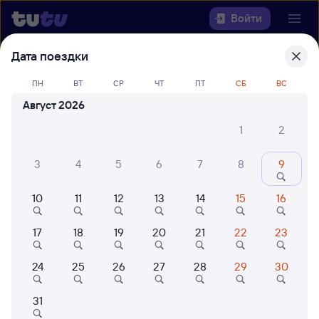
Войти
Дата поездки
Выберите день, чтобы найти
ж/д
билеты Рубцовск — Бердск
ПН
ВТ
СР
ЧТ
ПТ
СБ
ВС
Август 2026
Откуда
1
2
Куда
3
4
5
6
7
8
9
Когда
10
11
12
13
14
15
16
Кто едет
17
18
19
20
21
22
23
24
25
26
27
28
29
30
Найти поезда
31