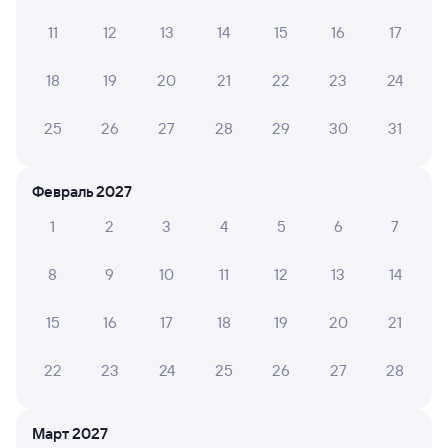
11
12
13
14
15
16
17
АЛЕВТИНА Ш.
18
19
20
21
22
23
24
10
08 июля 2026 • Поезд 301Ц
Нам понравилось. Были добрые, хорошие соседи,
25
26
27
28
29
30
31
вагоновожатый отвечал по доброму на все вопросы.
Чисто, разметки рядом, подушка удобная с матрасом,
чистое белье с полотенцем. Нас все устроило.
Февраль 2027
Благодарю!
1
2
3
4
5
6
7
8
9
10
11
12
13
14
Екатерина К.
10
07 июля 2026 • Поезд 301Ц
15
16
17
18
19
20
21
Единственный минус - отсутствие туалетной бумаги
22
23
24
25
26
27
28
Василий Г.
10
19 июня 2026 • Поезд 301Ц
Март 2027