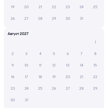
Обратные билеты из Рубцовска в Бердск
19
20
21
22
23
24
25
Отели Бердска
26
27
28
29
30
31
Купить билеты на поезд до Бердска
Август 2027
Расписание автобусов Рубцовск — Бердск
1
Вокзал Рубцовск
2
3
4
5
6
7
8
9
10
11
12
13
14
15
16
17
18
19
20
21
22
23
24
25
26
27
28
29
30
31