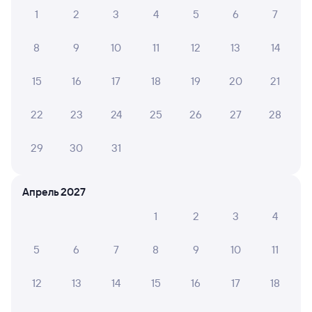
Комфортно.
1
2
3
4
5
6
7
8
9
10
11
12
13
14
6 причин купить ж/д билеты
15
16
17
18
19
20
21
Онлайн-покупка за 4 минуты
22
23
24
25
26
27
28
Онлайн-возврат билетов без очереди в кассу
29
30
31
Выбор любимых мест на схемах вагонов
Подробные ответы на вопросы о поездке или
Апрель 2027
покупке
1
2
3
4
СМС-сопровождение до посадки в поезд
5
6
7
8
9
10
11
Оформление без регистрации на сайте
12
13
14
15
16
17
18
Частые вопросы