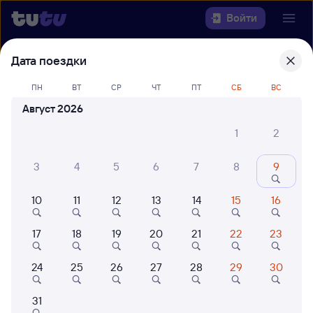
Войти
Дата поездки
Выберите день, чтобы найти
ж/д
билеты Ртищево-1 — Кузнецк
ПН
ВТ
СР
ЧТ
ПТ
СБ
ВС
Август 2026
Откуда
1
2
Куда
3
4
5
6
7
8
9
Когда
10
11
12
13
14
15
16
Кто едет
17
18
19
20
21
22
23
Найти поезда
24
25
26
27
28
29
30
31