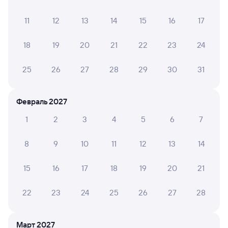
11
12
13
14
15
16
17
8,4
7,4
8,1
18
19
20
21
22
23
24
Отель
Отель
Отель
25
26
27
28
29
30
31
Отель Ласточка
Отель Кузнецк
Визи
Февраль 2027
2 ⁠000 ⁠₽
3 ⁠132 ⁠₽
3 ⁠359
1
2
3
4
5
6
7
Отзывы пассажиров Туту о поездах
8
9
10
11
12
13
14
по этому направлению
15
16
17
18
19
20
21
Мы отображаем актуальные отзывы и не удаляем
отрицательные мнения
22
23
24
25
26
27
28
ТАТЬЯНА М.
8
03 августа 2026 • Поезд 289С
Март 2027