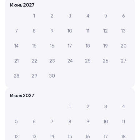
Июнь 2027
1
2
3
4
5
6
6 причин купить ж/д билеты
7
8
9
10
11
12
13
Онлайн-покупка за 4 минуты
14
15
16
17
18
19
20
Онлайн-возврат билетов без очереди в кассу
21
22
23
24
25
26
27
Выбор любимых мест на схемах вагонов
28
29
30
Подробные ответы на вопросы о поездке или
покупке
Июль 2027
СМС-сопровождение до посадки в поезд
1
2
3
4
Оформление без регистрации на сайте
5
6
7
8
9
10
11
Частые вопросы
12
13
14
15
16
17
18