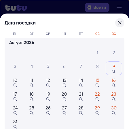
Войти
Дата поездки
Выберите день, чтобы найти
ж/д
билеты Раздольное — Комсомольск-
ПН
ВТ
СР
ЧТ
ПТ
СБ
ВС
на-Амуре
Август 2026
1
2
Откуда
3
4
5
6
7
8
9
Куда
10
11
12
13
14
15
16
Когда
17
18
19
20
21
22
23
Кто едет
24
25
26
27
28
29
30
Найти поезда
31