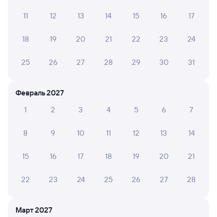
Кондиционер работал, но вагон грязнючий((
11
12
13
14
15
16
17
18
19
20
21
22
23
24
Роман И.
2
30 июля 2026 • Поезд 351Э
25
26
27
28
29
30
31
Невозможное духота всю ночь истекал потом
Февраль 2027
ЛЮДМИЛА Д.
10
1
2
3
4
5
6
7
28 июля 2026 • Поезд 351Э
Приветливый проводник, домашняя обстановка.
8
9
10
11
12
13
14
15
16
17
18
19
20
21
ОЛЬГА С.
6
26 июля 2026 • Поезд 351Э
22
23
24
25
26
27
28
Поездка в июле, вагон 24 без кондиционера, это
ужасно было, как в бане, очень много остановок,
сильно скипит.
Март 2027