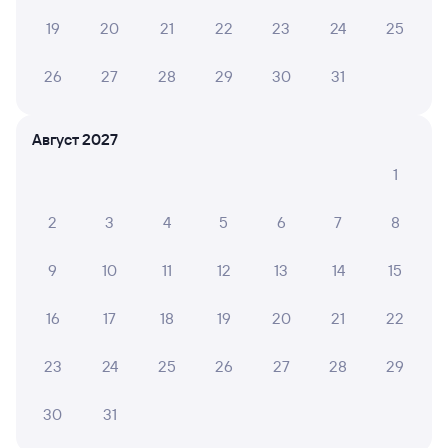
Инструкция по приобретению билетов
19
20
21
22
23
24
25
Способы оплаты
Правила работы сервиса
А ещё здесь можно найти
26
27
28
29
30
31
Обратные билеты из Раздольного
в Комсомольск-на-Амуре
Август 2027
Отели Комсомольска-на-Амуре
1
ЖД билеты в Комсомольск-на-Амуре
2
3
4
5
6
7
8
9
10
11
12
13
14
15
16
17
18
19
20
21
22
23
24
25
26
27
28
29
30
31