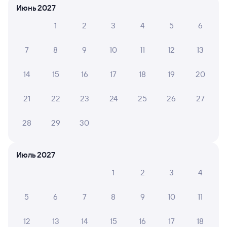
Июнь 2027
1
2
3
4
5
6
6 причин купить ж/д билеты
Онлайн-покупка за 4 минуты
7
8
9
10
11
12
13
Онлайн-возврат билетов без очереди в кассу
14
15
16
17
18
19
20
Выбор любимых мест на схемах вагонов
21
22
23
24
25
26
27
Подробные ответы на вопросы о поездке или
покупке
28
29
30
СМС-сопровождение до посадки в поезд
Июль 2027
Оформление без регистрации на сайте
1
2
3
4
Частые вопросы
5
6
7
8
9
10
11
Что нужно, чтобы сесть в поезд?
12
13
14
15
16
17
18