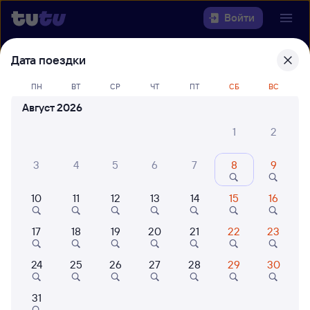
Войти
Дата поездки
Выберите день, чтобы найти
ж/д
билеты Раненбург — Саратов-1 Пасс.
ПН
ВТ
СР
ЧТ
ПТ
СБ
ВС
Август 2026
Откуда
1
2
Куда
3
4
5
6
7
8
9
Когда
10
11
12
13
14
15
16
Кто едет
17
18
19
20
21
22
23
Найти поезда
24
25
26
27
28
29
30
31