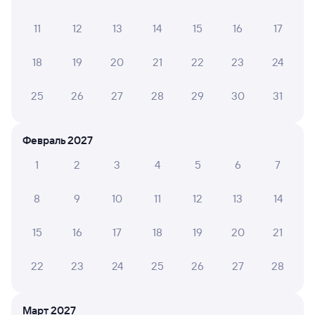
11
12
13
14
15
16
17
18
19
20
21
22
23
24
8,3
7,0
8,2
Отель
Отель
25
26
27
28
29
30
31
Гостиница "Саратов"
Бестужев
Гости
Февраль 2027
1 ⁠800 ⁠₽
960 ⁠₽
3 ⁠800
1
2
3
4
5
6
7
Отзывы пассажиров Туту о поездах
8
9
10
11
12
13
14
по этому направлению
15
16
17
18
19
20
21
Мы отображаем актуальные отзывы и не удаляем
отрицательные мнения
22
23
24
25
26
27
28
АКСИНЬЯ К.
8
05 августа 2026 • Поезд 047Й
Март 2027