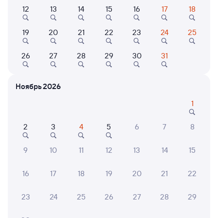
12
13
14
15
16
17
18
135Й
Проходящий
7,5
19
20
21
22
23
24
25
10 ч 8 м в пути
21:28
08:36
26
27
28
29
30
31
Раненбург
Саратов-1 Пасс.
Чаплыгин
Саратов
из Москвы Павелецкой
Ноябрь 2026
1
Дни следования
ближайшие: 8, 9, 10 августа
Маршрут
2
3
4
5
6
7
8
Сидячий
Плацкарт
Купе
от
1 ⁠821 ⁠₽
от
2 ⁠915 ⁠₽
от
3 ⁠033 ⁠₽
9
10
11
12
13
14
15
Выберите дату
16
17
18
19
20
21
22
Самый быстрый
Фирменный
005Г
Лотос
Проходящий
8,9
23
24
25
26
27
28
29
8 ч 56 м в пути
23:51
09:47