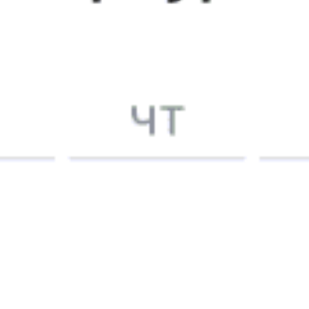
туалет. Постоянно спрашивал нужно ли что нибудь. Было
очень приятно и комфортно. Хороших пассажиров и
больших премий этому молодому специалисту-
проводнику.
Ольга К., дата поездки 7 июля 2026
5 причин купить
ж/д
билет
на Туту.ру
Быстрая и удобная
онлайн-покупка
за 4 минуты.
Без обязательной регистрации на сайте.
Интерактивные схемы вагонов помогут выбрать
лучшее место.
Контакт-центр Туту.ру с удовольствием ответит
на ваши вопросы. Ни один звонок или письмо
не останется без ответа. Поддержка 24/7 на Туту.
Каждый второй покупатель становится нашим