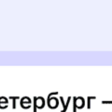
Отзывы пассажиров о поезде №
135Й
Поездка прошла комфортно, проводница очень приятная
и отзывчивая женщина
ЕЛЕНА К., дата поездки 30 июля 2026
В вагоне было чисто. Кондиционер работал хорошо,
температура в вагоне была комфортная. Биотуалет не
закрывался на остановках
ТАТЬЯНА Г., дата поездки 24 июля 2026
Пожелание: очистка туалетных кабин и унитазов с
доместосом !
ОКСАНА Ш., дата поездки 22 июля 2026
Поездка поравилась, персонал вежливый.
НАТАЛЬЯ С., дата поездки 7 июля 2026
Ехала в плацкартном вагоне номер 3. Очень вежливый,
аккуратный, молодой проводник, каждый час мыл полы,