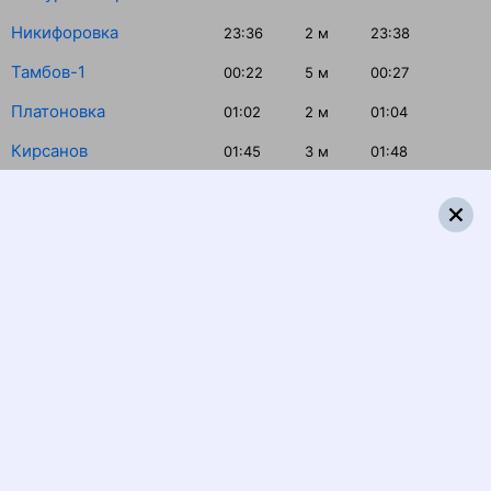
Никифоровка
23:36
2
м
23:38
Тамбов-1
00:22
5
м
00:27
Платоновка
01:02
2
м
01:04
Кирсанов
01:45
3
м
01:48
Тамала
02:25
5
м
02:30
Вертуновская
02:53
2
м
02:55
Ртищево-1
04:25
30
м
04:55
Екатериновка
05:44
1
м
05:45
Аткарск
06:27
38
м
07:05
Татищево
07:48
2
м
07:50
Саратов-1 Пасс.
08:36
Распечатать маршрут