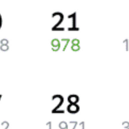
Саратовом, в среднем составляет 15368 рублей.
Цена жд билета равняется в плацкартном вагоне около
4126 рублей, в купейном вагоне приблизительно 5509 рублей.
Жд билеты из Москвы в Саратов
Точное расписание поездов по вокзалам
смотрите на Туту.ру.
У нас всегда актуальные обновления о расписании поездов
дальнего следования и наличии свободных мест со всеми
изменениями на 2026 год. Если доступных билетов
не появилось, закажите наши уведомления, и, если кто-то
вернет билеты или появятся дополнительные места,
мы пришлем вам СМС или письмо на почту.
Путешественникам
Справочная