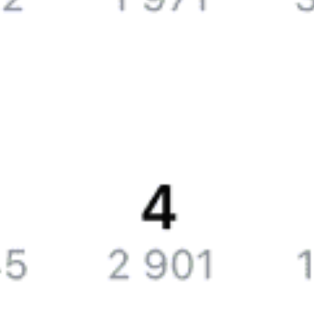
Путеводитель по странам
Бонусная программа
Подарочные сертификаты
Билеты РЖД
Компания
История Туту.ру
Вакансии
Обратная связь
Контактная информация
Партнерам
Реклама на Туту.ру