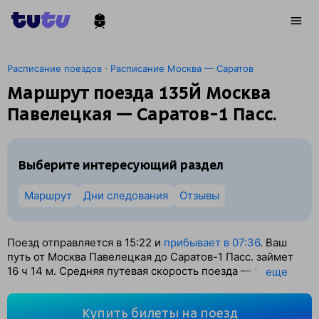
·
Расписание поездов
Расписание Москва — Саратов
Маршрут поезда 135Й Москва
Павелецкая — Саратов-1 Пасс.
Выберите интересующий раздел
Маршрут
Дни следования
Отзывы
Поезд отправляется в 15:22 и
прибывает в 07:36
. Ваш
путь от Москва Павелецкая до Саратов-1 Пасс. займет
16
ч 14
м. Средняя путевая скорость поезда — 53 км/ч.
eще
По классификации РЖД это Скорый поезд. Вы проедете
856 км. На этом маршруте будет 16 остановок. Самая
Купить билеты на поезд
продолжительная стоянка поезда на станции Аткарск —