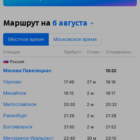
38 минут.
Маршрут на
6 августа
Местное время
Московское время
Станция
Прибытие
Стоянка
Отправление
Россия
Москва Павелецкая
15:22
Узуново
17:49
27
м
18:16
Михайлов
19:15
2
м
19:17
Милославское
20:30
2
м
20:32
Раненбург
21:26
2
м
21:28
Богоявленск
21:50
2
м
21:52
Мичуринск-Уральский
22:40
30
м
23:10