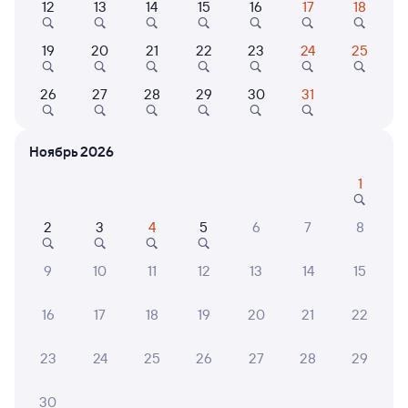
12
13
14
15
16
17
18
Найдём билет на поезд за вас
Даже если сейчас нет мест
19
20
21
22
23
24
25
Искать билеты
26
27
28
29
30
31
Отзывы пассажиров Туту о поездах
по этому направлению
Ноябрь 2026
Мы отображаем актуальные отзывы и не удаляем
1
отрицательные мнения
2
3
4
5
6
7
8
Светлана А.
8
29 июля 2026 • Поезд 064А
9
10
11
12
13
14
15
Выход из вагона был экстримальным. Почему то не
открывались ступеньки. Очень неудобно, особенно с
16
17
18
19
20
21
22
вещами и не молодым людям
23
24
25
26
27
28
29
ТАТЬЯНА Н.
30
8