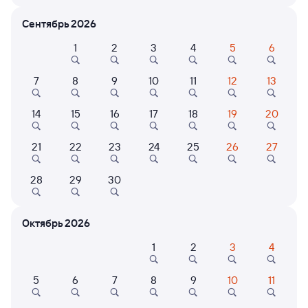
Расписание поездов Псков-Пасс. — Локня
Сентябрь 2026
Расписание поездов Локня — Псков-Пасс.
1
2
3
4
5
6
Открыта продажа билетов на 5 ноября. Отправление и прибытие
по местному времени. Цены за 1 пассажира
7
8
9
10
11
12
13
064А
Проходящий
7,6
14
15
16
17
18
19
20
3 ч 45 м в пути
14:10
17:55
21
22
23
24
25
26
27
Псков-Пасс.
Локня
Псков
в Москву Белорусскую
28
29
30
Дни следования
ближайшие: 9, 12, 16 августа
Маршрут
Октябрь 2026
Сидячий
Плацкарт
Купе
от
1 ⁠007 ⁠₽
от
1 ⁠164 ⁠₽
от
2 ⁠115 ⁠₽
1
2
3
4
Выберите дату
5
6
7
8
9
10
11