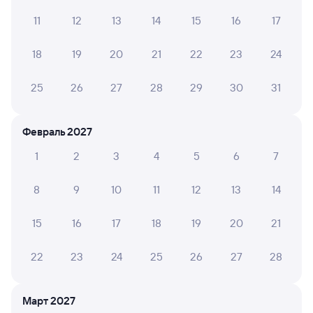
11
12
13
14
15
16
17
АНЖЕЛИКА К.
4
10 июля 2026 • Поезд 064А
18
19
20
21
22
23
24
В вагоне очень душно, работ вентилятор но его
выключали на станциях. На верхней полке
25
26
27
28
29
30
31
невозможно спать из-за духоты
Февраль 2027
6 причин купить ж/д билеты
1
2
3
4
5
6
7
Онлайн-покупка за 4 минуты
8
9
10
11
12
13
14
Онлайн-возврат билетов без очереди в кассу
15
16
17
18
19
20
21
Выбор любимых мест на схемах вагонов
22
23
24
25
26
27
28
Подробные ответы на вопросы о поездке или
покупке
Март 2027
СМС-сопровождение до посадки в поезд