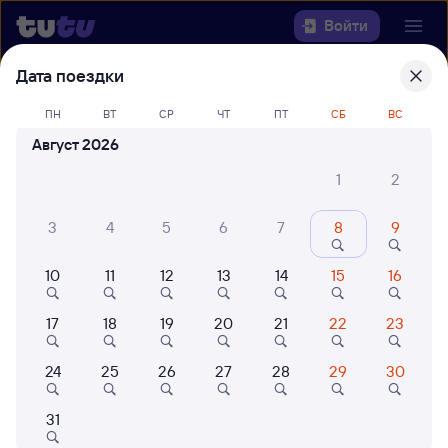
Войти
Дата поездки
Выберите день, чтобы найти
ж/д
ПН
ВТ
СР
ЧТ
ПТ
СБ
ВС
билеты Псков-Пасс. — Локня
Август 2026
Откуда
1
2
Куда
3
4
5
6
7
8
9
Когда
10
11
12
13
14
15
16
Кто едет
17
18
19
20
21
22
23
24
25
26
27
28
29
30
Найти поезда
31