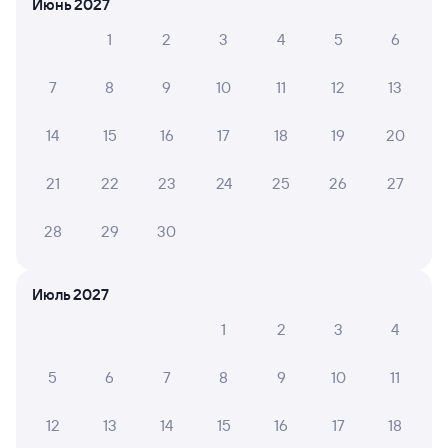
Июнь 2027
Инструкция по приобретению билетов
1
2
3
4
5
6
Способы оплаты
Правила работы сервиса
А ещё здесь можно найти
7
8
9
10
11
12
13
Обратные билеты из Пскова-Пасс. в Локню
14
15
16
17
18
19
20
Отели
21
22
23
24
25
26
27
Другие авиарейсы из Пскова
28
29
30
Расписание поездов до Локни
Расписание автобусов Псков — Локня
Июль 2027
Вокзал Псков-Пасс.
1
2
3
4
5
6
7
8
9
10
11
12
13
14
15
16
17
18