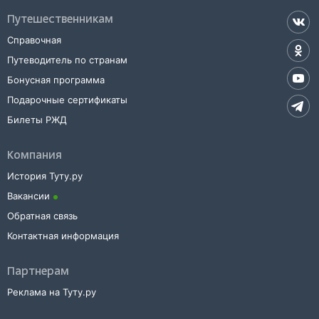
Локню
на сайте прямо сейчас.
Путешественникам
Также можно воспользоваться услугой заказа электронного ж/д
билета.
Справочная
Путеводитель по странам
Бонусная программа
Подарочные сертификаты
Билеты РЖД
Компания
История Туту.ру
Вакансии
Обратная связь
Контактная информация
Партнерам
Реклама на Туту.ру