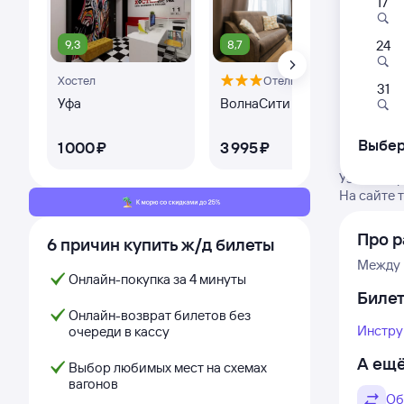
17
9,3
8,7
9,
24
Хостел
Отель
31
Уфа
ВолнаСити
Оте
Пла
Выбер
1 ⁠000 ⁠₽
3 ⁠995 ⁠₽
8 ⁠
Узнайте г
На сайте 
Про р
6 причин купить ж/д билеты
Между 
Онлайн-покупка за 4 минуты
Биле
Онлайн-возврат билетов без
Инстру
очереди в кассу
А ещё
Выбор любимых мест на схемах
вагонов
Об