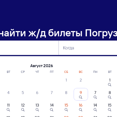
 найти
ж/д билеты Погруз
Когда
тербург
Москва
Сегодня
Завтра
Август 2026
ВТ
СР
ЧТ
ПТ
СБ
ВС
ПН
ВТ
1
2
1
сание поездов Погрузная — Уфа
4
5
6
7
8
9
7
8
11
12
13
14
15
16
14
15