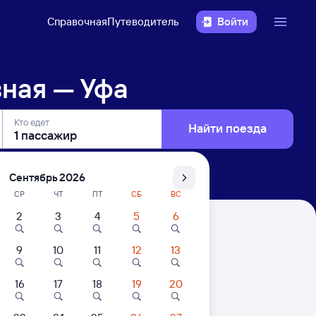
Справочная
Путеводитель
Войти
ная — Уфа
Кто едет
Найти поезда
Сентябрь 2026
СР
ЧТ
ПТ
СБ
ВС
2
3
4
5
6
9
10
11
12
13
16
17
18
19
20