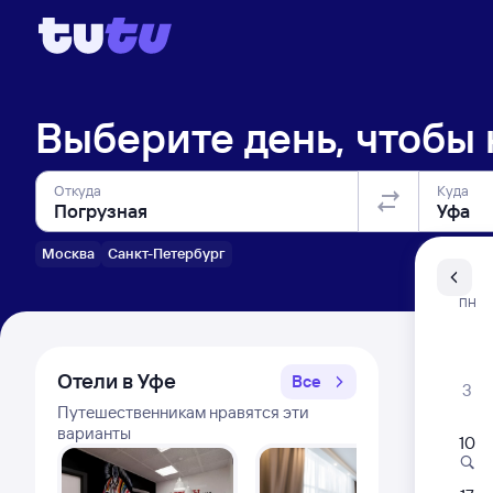
Выберите день, чтобы
Откуда
Куда
Москва
Санкт-Петербург
Санкт-Пе
ПН
Распи
Отели в Уфе
Все
3
Путешественникам нравятся эти
варианты
10