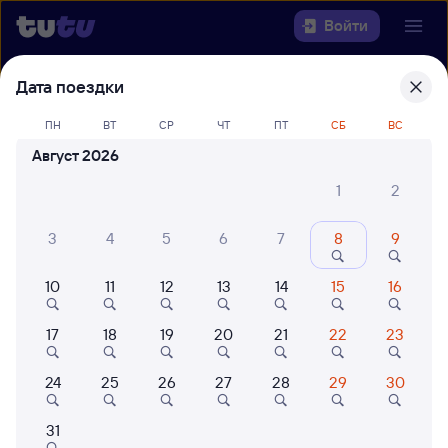
Войти
Дата поездки
Выберите день, чтобы найти
ж/д
билеты Платоновка — Саратов-1
ПН
ВТ
СР
ЧТ
ПТ
СБ
ВС
Пасс.
Август 2026
Откуда
1
2
Куда
3
4
5
6
7
8
9
10
11
12
13
14
15
16
Когда
17
18
19
20
21
22
23
Кто едет
24
25
26
27
28
29
30
Найти поезда
31