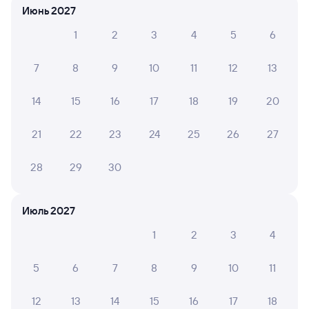
Июнь 2027
6 причин купить ж/д билеты
1
2
3
4
5
6
Онлайн-покупка за 4 минуты
7
8
9
10
11
12
13
Онлайн-возврат билетов без очереди в кассу
Выбор любимых мест на схемах вагонов
14
15
16
17
18
19
20
Подробные ответы на вопросы о поездке или
21
22
23
24
25
26
27
покупке
28
29
30
СМС-сопровождение до посадки в поезд
Оформление без регистрации на сайте
Июль 2027
1
2
3
4
Частые вопросы
5
6
7
8
9
10
11
Что нужно, чтобы сесть в поезд?
Как поменять билет на другую дату или
12
13
14
15
16
17
18
на другой поезд?