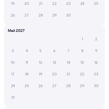
19
20
21
22
23
24
25
В 11 вагоне работала замечательно проводница
Ксения. Она стремилась быть внимательной к
26
27
28
29
30
каждому из пассажиров с учётом возраста.
Приносила кипяток, проводила уборку
Май 2027
1
2
ЕЛЕНА К.
10
30 июля 2026 • Поезд 135Й
3
4
5
6
7
8
9
Поездка прошла комфортно, проводница очень
приятная и отзывчивая женщина
10
11
12
13
14
15
16
17
18
19
20
21
22
23
Вера Р.
10
30 июля 2026 • Поезд 135Й
24
25
26
27
28
29
30
Хороший поезд, проводница приветливая, вежливая,
везде чисто, рекомендую
31