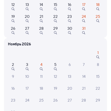
Выберите дату
12
13
14
15
16
17
18
Самый быстрый
Фирменный
19
20
21
22
23
24
25
005Г
Лотос
Проходящий
8,9
26
27
28
29
30
31
5 ч 34 м в пути
03:13
09:47
Платоновка
Саратов-1 Пасс.
Ноябрь 2026
Рассказово
Саратов
из Москвы Павелецкой
в Астрахань
1
Дни следования
ближайшие: 8, 9, 10 августа
Маршрут
2
3
4
5
6
7
8
Плацкарт
Купе
от
3 ⁠315 ⁠₽
от
3 ⁠517 ⁠₽
9
10
11
12
13
14
15
Выберите дату
16
17
18
19
20
21
22
Фирменный
23
24
25
26
27
28
29
109А
Андрей Тульников
Проходящий
8,7