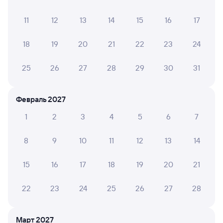
Путешественникам нравятся эти варианты
11
12
13
14
15
16
17
18
19
20
21
22
23
24
8,3
7,0
25
26
27
28
29
30
31
Отель
Отель
Отель
Гостиница "Саратов"
Бестужев
Гост
Февраль 2027
1
2
3
4
5
6
7
Кешбэк 54
Кешб
1 ⁠800 ⁠₽
960 ⁠₽
500 ⁠
8
9
10
11
12
13
14
Отзывы пассажиров Туту о поездах
15
16
17
18
19
20
21
по этому направлению
22
23
24
25
26
27
28
Мы отображаем актуальные отзывы и не удаляем
отрицательные мнения
Март 2027