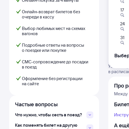
Онлайн-покупка за 4 минуты
17
Онлайн-возврат билетов без
очереди в кассу
24
Выбор любимых мест на схемах
вагонов
31
Подробные ответы на вопросы
о поездке или покупке
Выбер
СМС-сопровождение до посадки
Узнайте г
в поезд
в расписа
Оформление без регистрации
на сайте
Про р
Между 
Частые вопросы
Биле
Что нужно, чтобы сесть в поезд?
Инстру
А ещё
Как поменять билет на другую