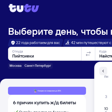
Выберите день, чтобы
22 года работаем для вас
42 млн путешествуют с
Откуда
Куда
Москва
Санкт-Петербург
Санкт-Пе
ПН
Распи
3
6 причин купить ж/д билеты
10