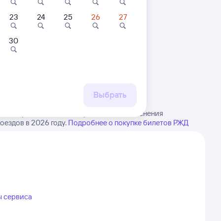
23
24
25
26
27
30
 маршруту
бытия, либо посмотрите
рт
Выбрать
стенъярви. Имейте в виду, возможны изменения
оездов в 2026 году.
Подробнее о покупке билетов РЖД
ы сервиса