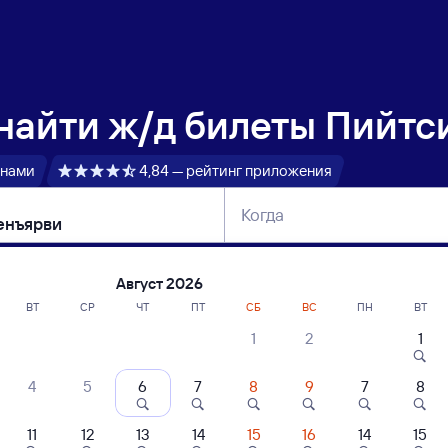
 найти
ж/д билеты Пийтс
 нами
4,84 — рейтинг приложения
Когда
тербург
Москва
Сегодня
Завтра
Август 2026
ВТ
СР
ЧТ
ПТ
СБ
ВС
ПН
ВТ
1
2
1
сание поездов Пийтсиеки — Найстенъя
4
5
6
7
8
9
7
8
11
12
13
14
15
16
14
15