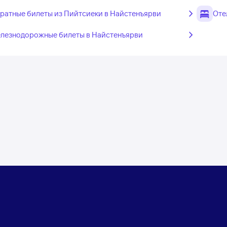
ратные билеты из Пийтсиеки в Найстенъярви
Оте
лезнодорожные билеты в Найстенъярви