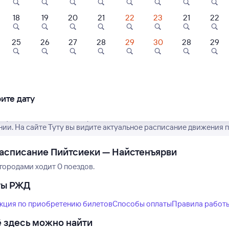
18
19
20
21
22
23
21
22
25
26
27
28
29
30
28
29
Нет рейсов по этому
Измените место отправления или при
другой транспо
ите дату
рафик движения пассажирских поездов РЖД из Пийтсиеки в Най
нии. На сайте Туту вы видите актуальное расписание движения п
асписание Пийтсиеки — Найстенъярви
городами ходит 0 поездов.
ты РЖД
кция по приобретению билетов
Способы оплаты
Правила работ
 здесь можно найти