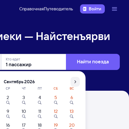
Справочная
Путеводитель
Войти
иеки — Найстенъярви
Кто едет
Найти поезда
Сентябрь 2026
СР
ЧТ
ПТ
СБ
ВС
2
3
4
5
6
рви
9
10
11
12
13
16
17
18
19
20