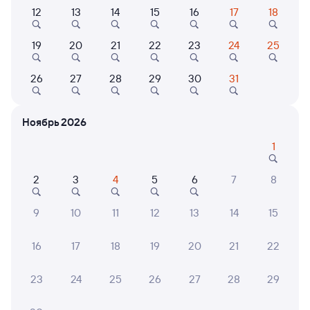
12
13
14
15
16
17
18
123Н
Проходящий
7,5
19
20
21
22
23
24
25
2 д 3 ч 12 м в пути
15:00
16:12
26
27
28
29
30
31
Озеро-Карачинское
Уфа
Озеро-Карачи
в Белгород
из Новосибирска-Главного
Ноябрь 2026
1
Дни следования
ближайшие: 10, 12, 14 августа
Маршрут
2
3
4
5
6
7
8
Плацкарт
Купе
от
5 ⁠818 ⁠₽
от
5 ⁠876 ⁠₽
9
10
11
12
13
14
15
Выберите дату
16
17
18
19
20
21
22
Самый быстрый
059Н
Проходящий
8,9
23
24
25
26
27
28
29
2 д 2 ч 44 м в пути
15:15
15:59