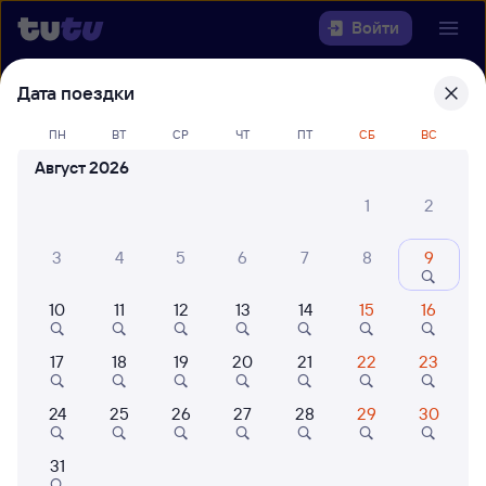
Войти
Дата поездки
Выберите день, чтобы найти
ж/д
билеты Озеро-Карачинское — Уфа
ПН
ВТ
СР
ЧТ
ПТ
СБ
ВС
Август 2026
Откуда
1
2
Куда
3
4
5
6
7
8
9
Когда
10
11
12
13
14
15
16
Кто едет
17
18
19
20
21
22
23
Найти поезда
24
25
26
27
28
29
30
31