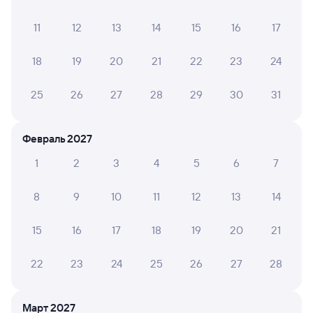
11
12
13
14
15
16
17
18
19
20
21
22
23
24
8,9
9,3
25
26
27
28
29
30
31
Отель
Гостевой дом
Хостел Richotels
Гостевые комнаты
Отель
Октября 61
ArderiA
Плаза
Февраль 2027
1 ⁠000 ⁠₽
1 ⁠968 ⁠₽
8 ⁠500
1
2
3
4
5
6
7
Отзывы пассажиров Туту о поездах
8
9
10
11
12
13
14
по этому направлению
15
16
17
18
19
20
21
Мы отображаем актуальные отзывы и не удаляем
отрицательные мнения
22
23
24
25
26
27
28
Инга С.
10
30 июля 2026 • Поезд 269Ь
Март 2027