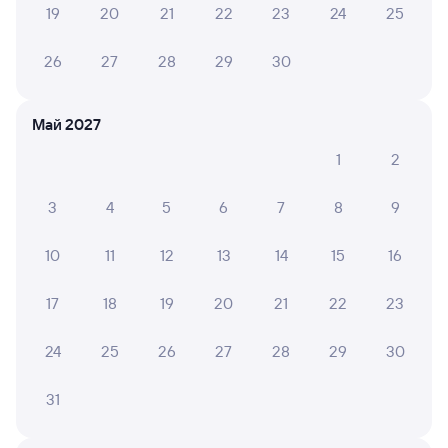
19
20
21
22
23
24
25
ВЕРОНИКА И.
10
25 июля 2026 • Поезд 269Ь
26
27
28
29
30
Все здорово))Учтивая,внимательная девушка
проводник 13 вагона
Май 2027
1
2
Татьяна Ч.
10
23 июля 2026 • Поезд 123Н
3
4
5
6
7
8
9
Проводникам 12 вагона респект за чистоту, за
отношения к пассажироам
10
11
12
13
14
15
16
17
18
19
20
21
22
23
6 причин купить ж/д билеты
24
25
26
27
28
29
30
Онлайн-покупка за 4 минуты
31
Онлайн-возврат билетов без очереди в кассу