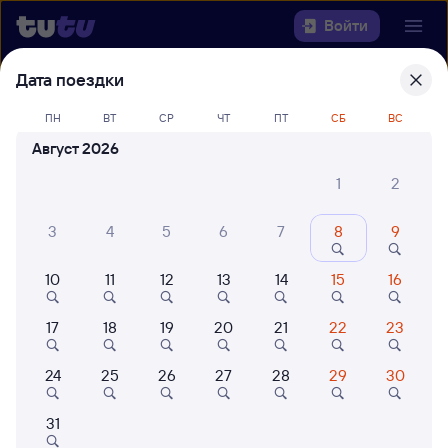
Войти
Дата поездки
Выберите день, чтобы найти
ж/д
билеты Оренбург — Вольск-2
ПН
ВТ
СР
ЧТ
ПТ
СБ
ВС
Август 2026
Откуда
1
2
Куда
3
4
5
6
7
8
9
Когда
10
11
12
13
14
15
16
Кто едет
17
18
19
20
21
22
23
24
25
26
27
28
29
30
Найти поезда
31