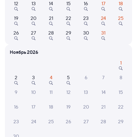
12
13
14
15
16
17
18
Найдём билет на поезд за вас
19
20
21
22
23
24
25
Даже если сейчас нет мест
26
27
28
29
30
31
Искать билеты
Ноябрь 2026
Отели в Вольске
Все
1
Путешественникам нравятся эти варианты
2
3
4
5
6
7
8
9
10
11
12
13
14
15
7,0
9,2
П
16
17
18
19
20
21
22
Отель
Отель
Отель Россия
Отель Есенин
в
23
24
25
26
27
28
29
4 ⁠576 ⁠₽
6 ⁠519 ⁠₽
30