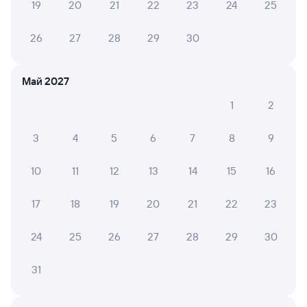
19
20
21
22
23
24
25
СМС-сопровождение до посадки в поезд
26
27
28
29
30
Оформление без регистрации на сайте
Май 2027
Частые вопросы
1
2
Что нужно, чтобы сесть в поезд?
3
4
5
6
7
8
9
Как поменять билет на другую дату или
на другой поезд?
10
11
12
13
14
15
16
Как вернуть билет?
Что делать, если ошибся при вводе данных
17
18
19
20
21
22
23
пассажира?
24
25
26
27
28
29
30
Как перевезти животное в поезде?
Как получить отчетные документы для
31
бухгалтерии?
Что делать, если оплата не проходит?