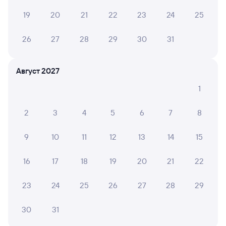
жд билета на поезд Оренбург — Вольск-2
в плацкартном вагоне около 2 389 рублей, в купейном
19
20
21
22
23
24
25
вагоне приблизительно 3 459 рублей.
Инструкция по приобретению билетов
26
27
28
29
30
31
Способы оплаты
Правила работы сервиса
А ещё здесь можно найти
Август 2027
Обратные билеты из Оренбурга в Вольск-2
1
Отели Вольска
2
3
4
5
6
7
8
Другие авиарейсы из Оренбурга
9
10
11
12
13
14
15
Купить жд билеты до Вольска
16
17
18
19
20
21
22
Вокзал Оренбург
23
24
25
26
27
28
29
30
31