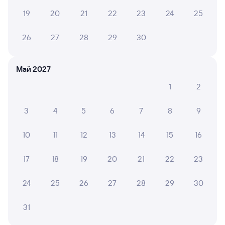
Найдём билет на поезд за вас
19
20
21
22
23
24
25
Даже если сейчас нет мест
26
27
28
29
30
Искать билеты
Май 2027
Отели в Москве
Все
1
2
Путешественникам нравятся эти варианты
3
4
5
6
7
8
9
10
11
12
13
14
15
16
8,4
8,6
8,5
17
18
19
20
21
22
23
Отель
Отель
Измайлово Бета
Отель Shelterz
Макс
24
25
26
27
28
29
30
Электрозаводская
Отел
3 ⁠799 ⁠₽
1 ⁠545 ⁠₽
4 ⁠125 
31