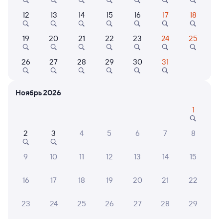
12
13
14
15
16
17
18
Выберите дату
19
20
21
22
23
24
25
454С
Проходящий
8,4
26
27
28
29
30
31
10 ч 35 м в пути
03:55
14:30
Ноябрь 2026
Орёл
Москва Киевская
из Керчи-Южной (Новый Парк)
Москва
1
Дни следования
ближайшие: 7, 11, 15 августа
Маршрут
2
3
4
5
6
7
8
Плацкарт
Купе
от
2 ⁠647 ⁠₽
от
3 ⁠520 ⁠₽
9
10
11
12
13
14
15
Выберите дату
16
17
18
19
20
21
22
Самый быстрый
23
24
25
26
27
28
29
563С
Проходящий
6,7