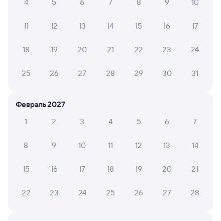
4
5
6
7
8
9
10
9 ч 3 м в пути
23:37
08:40
11
12
13
14
15
16
17
Орёл
Москва Киевская
из Адлера
Москва
18
19
20
21
22
23
24
Дни следования
ближайшие: 5, 6, 7 августа
Маршрут
25
26
27
28
29
30
31
Купе
Плацкарт
СВ
от
1 ⁠554 ⁠₽
от
2 ⁠171 ⁠₽
от
8 ⁠091 ⁠₽
Февраль 2027
Выберите дату
1
2
3
4
5
6
7
084С
Проходящий
8,1
8
9
10
11
12
13
14
9 ч 3 м в пути
23:37
08:40
15
16
17
18
19
20
21
Орёл
Москва Киевская
22
23
24
25
26
27
28
из Адлера
Москва
Дни следования
ближайшие: 5, 7, 9 октября
Маршрут