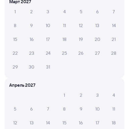
Март 2027
Плацкарт
Купе
СВ
1
2
3
4
5
6
7
от
2 ⁠171 ⁠₽
от
2 ⁠629 ⁠₽
от
7 ⁠412 ⁠₽
Выберите дату
8
9
10
11
12
13
14
15
16
17
18
19
20
21
109С
Проходящий
7,7
22
23
24
25
26
27
28
9 ч 28 м в пути
23:47
09:15
29
30
31
Орёл
Москва Киевская
из Анапы
Москва
Апрель 2027
Дни следования
ближайшие: 5, 6, 7 августа
Маршрут
1
2
3
4
Купе
Плацкарт
СВ
от
1 ⁠458 ⁠₽
от
1 ⁠581 ⁠₽
от
3 ⁠893 ⁠₽
5
6
7
8
9
10
11
Выберите дату
12
13
14
15
16
17
18