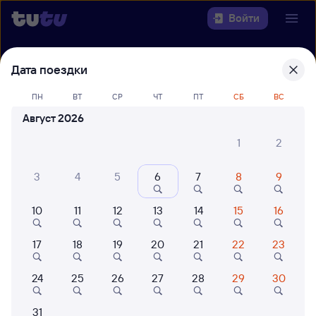
Войти
Выберите день, чтобы найти
ж/д
Дата поездки
билеты Орёл — Москва Киевская
ПН
ВТ
СР
ЧТ
ПТ
СБ
ВС
22 года работаем для вас
42 млн путешествуют с на
Август 2026
Откуда
1
2
Куда
3
4
5
6
7
8
9
Когда
10
11
12
13
14
15
16
Кто едет
17
18
19
20
21
22
23
24
25
26
27
28
29
30
Найти поезда
31