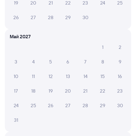
Онлайн-покупка за 4 минуты
19
20
21
22
23
24
25
Онлайн-возврат билетов без очереди в кассу
26
27
28
29
30
Выбор любимых мест на схемах вагонов
Подробные ответы на вопросы о поездке или
Май 2027
покупке
1
2
СМС-сопровождение до посадки в поезд
3
4
5
6
7
8
9
Оформление без регистрации на сайте
10
11
12
13
14
15
16
Частые вопросы
17
18
19
20
21
22
23
Что нужно, чтобы сесть в поезд?
24
25
26
27
28
29
30
Как поменять билет на другую дату или
на другой поезд?
31
Как вернуть билет?