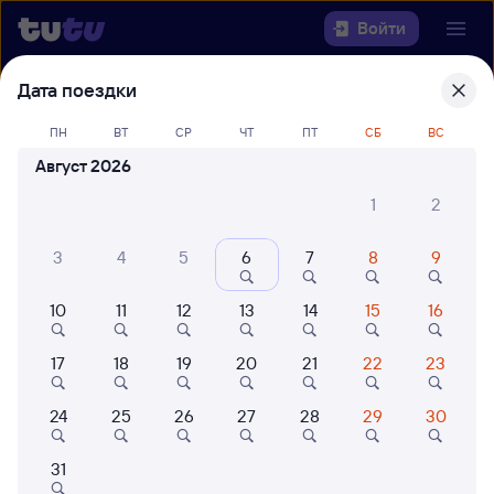
Войти
Дата поездки
Выберите день, чтобы найти
ж/д
билеты Омск — Кисловодск
ПН
ВТ
СР
ЧТ
ПТ
СБ
ВС
Август 2026
22 года работаем для вас
42 млн путешествуют с на
1
2
Откуда
3
4
5
6
7
8
9
Куда
10
11
12
13
14
15
16
Когда
17
18
19
20
21
22
23
Кто едет
24
25
26
27
28
29
30
Найти поезда
31