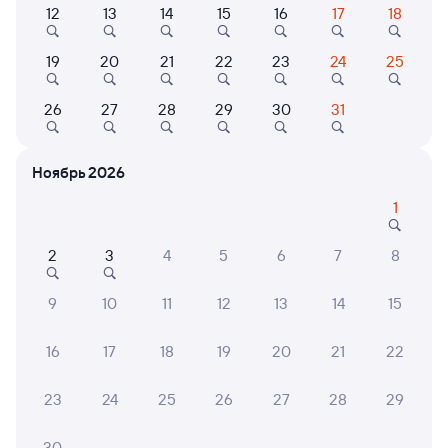
Самый быстрый
12
13
14
15
16
17
18
097Э
Проходящий
8,2
19
20
21
22
23
24
25
3 д 20 ч 56 м в пути
18:41
12:37
26
27
28
29
30
31
Омск
Кисловодск
из Тынды
Ноябрь 2026
Дни следования
ближайшие: 7, 9, 11 августа
Маршрут
1
Плацкарт
Купе
от
9 ⁠292 ⁠₽
от
9 ⁠866 ⁠₽
2
3
4
5
6
7
8
Выберите дату
9
10
11
12
13
14
15
16
17
18
19
20
21
22
Найдём билет на поезд за вас
Даже если сейчас нет мест
23
24
25
26
27
28
29
Искать билеты
30