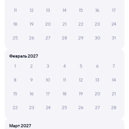
11
12
13
14
15
16
17
НАТАЛЬЯ А.
10
31 июля 2026 • Поезд 097Э
18
19
20
21
22
23
24
Поездка очень понравилась, в вагоне чисто, добрые и
отзывчивые сотрудники
25
26
27
28
29
30
31
Февраль 2027
ЕЛЕНА В.
10
30 июля 2026 • Поезд 059Н
1
2
3
4
5
6
7
Ехала 30 июля во 2 вагоне. Была проводник Оксана,
очень милая и приветливая девушка. Все подробно
8
9
10
11
12
13
14
обьяснила, на любые просьбы откликается
незамедлительно. Вагон и туалеты идеально чистые.
Очень понравилось!
15
16
17
18
19
20
21
22
23
24
25
26
27
28
Александр П.
10
27 июля 2026 • Поезд 097Э
Март 2027