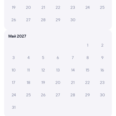
081И
Проходящий
7,8
19
20
21
22
23
24
25
10 ч 57 м в пути
14:38
00:35
26
27
28
29
30
Омск
Богданович
из Улан-Удэ Пасс.
в Москву Казанскую
Май 2027
Дни следования
ближайшие: 6, 8, 10 августа
Маршрут
1
2
Купе
Плацкарт
3
4
5
6
7
8
9
от
3 ⁠275 ⁠₽
от
3 ⁠427 ⁠₽
Выберите дату
10
11
12
13
14
15
16
17
18
19
20
21
22
23
Найдём билет на поезд за вас
Даже если сейчас нет мест
24
25
26
27
28
29
30
Искать билеты
31