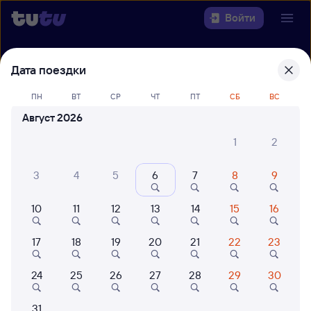
Войти
Выберите день, чтобы найти
ж/д
Дата поездки
билеты Омск — Богданович
ПН
ВТ
СР
ЧТ
ПТ
СБ
ВС
22 года работаем для вас
42 млн путешествуют с на
Август 2026
Откуда
1
2
Куда
3
4
5
6
7
8
9
Когда
10
11
12
13
14
15
16
Кто едет
17
18
19
20
21
22
23
24
25
26
27
28
29
30
Найти поезда
31