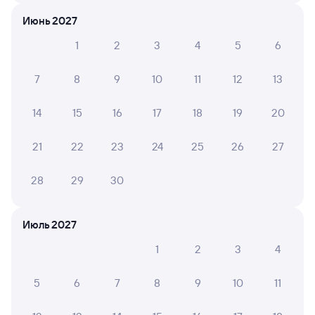
Отели в Богдановиче
Все
Июнь 2027
Путешественникам нравятся эти варианты
1
2
3
4
5
6
7
8
9
10
11
12
13
14
15
16
17
18
19
20
Показать
Квартира
21
22
23
24
25
26
27
ещё 2
Квартира недалеко
варианта
от трассы и парка
28
29
30
отдыха
2 ⁠400 ⁠₽
Июль 2027
Отзывы пассажиров Туту о поездах
1
2
3
4
по этому направлению
5
6
7
8
9
10
11
Мы отображаем актуальные отзывы и не удаляем
отрицательные мнения