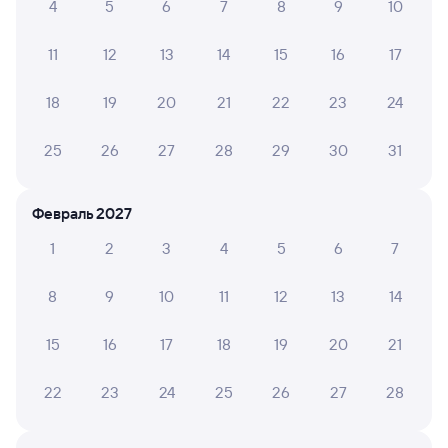
10:46
21:13
4
5
6
7
8
9
10
Омск
Богданович
11
12
13
14
15
16
17
из Читы-2
в Москву Ярославскую
18
19
20
21
22
23
24
Дни следования
ближайшие: 6, 7, 8 августа
Маршрут
25
26
27
28
29
30
31
Плацкарт
Купе
от
2 ⁠962 ⁠₽
от
4 ⁠703 ⁠₽
Выберите дату
Февраль 2027
1
2
3
4
5
6
7
117Н
Проходящий
7,7
8
9
10
11
12
13
14
11 ч 36 м в пути
14:18
00:54
15
16
17
18
19
20
21
Омск
Богданович
из Новокузнецка (ж/д вокзал)
в Москву Казанскую
22
23
24
25
26
27
28
Дни следования
ближайшие: 7, 9, 11 августа
Маршрут