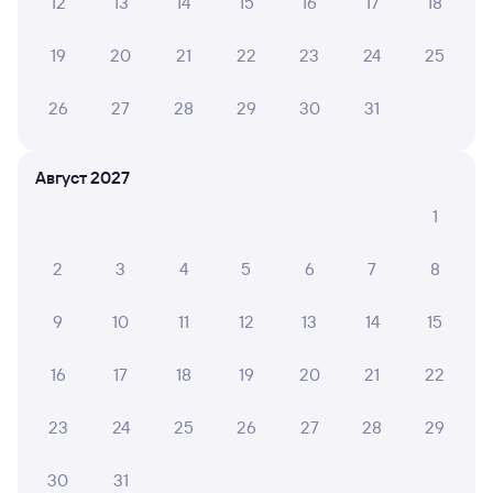
12
13
14
15
16
17
18
АРТЕМ И.
10
19
20
21
22
23
24
25
02 августа 2026 • Поезд 081И
Чисто аккуратно, хороший молодой вежливый
26
27
28
29
30
31
персонал
Август 2027
ТАМАРА С.
10
1
01 августа 2026 • Поезд 069Ь
Плацкартный вагон очень удобный, современный.
2
3
4
5
6
7
8
Купе возле туалета совсем не беспокоит дверь:
открывается очень тихо нажатием кнопки,
закрывается автоматически. Это важно, новое для
9
10
11
12
13
14
15
меня.
16
17
18
19
20
21
22
АННА Г.
23
24
25
26
27
28
29
10
30 июля 2026 • Поезд 081И
Всё очень понравилось, кроме вагона ресторана.
30
31