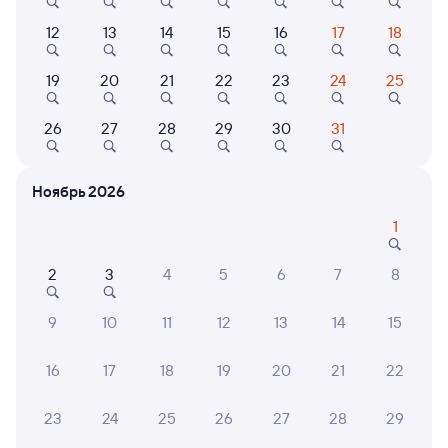
Выберите дату
12
13
14
15
16
17
18
Самый быстрый
19
20
21
22
23
24
25
115И
Проходящий
8,4
10 ч 19 м в пути
05:54
15:13
26
27
28
29
30
31
Омск
Богданович
из Томска-2
в Адлер
Ноябрь 2026
Дни следования
Маршрут
1
ближайшие: 26, 28, 30 сентября
2
3
4
5
6
7
8
Плацкарт
Купе
СВ
от
2 ⁠954 ⁠₽
от
3 ⁠589 ⁠₽
от
13 ⁠841 ⁠₽
9
10
11
12
13
14
15
Выберите дату
16
17
18
19
20
21
22
Самый быстрый
23
24
25
26
27
28
29
216Н
Проходящий
7,5