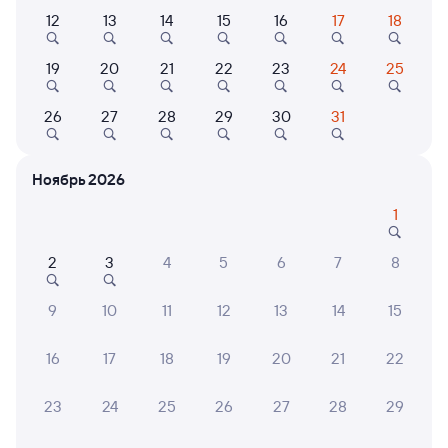
12
13
14
15
16
17
18
Выберите дату
19
20
21
22
23
24
25
016А
Арктика
Проходящий
8,7
26
27
28
29
30
31
11 ч 2 м в пути
05:36
16:38
Ноябрь 2026
Окуловка
Петрозаводск-Пасс
из Москвы Октябрьской
Петрозаводск
1
в Мурманск
2
3
4
5
6
7
8
Дни следования
ближайшие: 6, 7, 8 августа
Маршрут
9
10
11
12
13
14
15
Плацкарт
Купе
СВ
от
2 ⁠466 ⁠₽
от
5 ⁠452 ⁠₽
от
17 ⁠884 ⁠₽
16
17
18
19
20
21
22
Выберите дату
23
24
25
26
27
28
29
Самый быстрый
293С
Проходящий
7,7