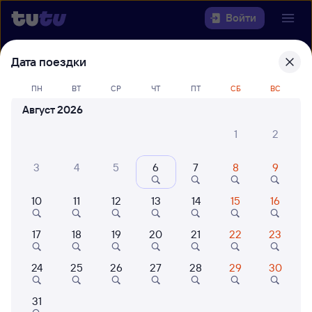
Войти
Дата поездки
Выберите день, чтобы найти
ж/д
билеты Окуловка — Петрозаводск-
ПН
ВТ
СР
ЧТ
ПТ
СБ
ВС
Пасс
Август 2026
22 года работаем для вас
42 млн путешествуют с на
1
2
Откуда
3
4
5
6
7
8
9
Куда
10
11
12
13
14
15
16
Когда
17
18
19
20
21
22
23
Кто едет
24
25
26
27
28
29
30
Найти поезда
31