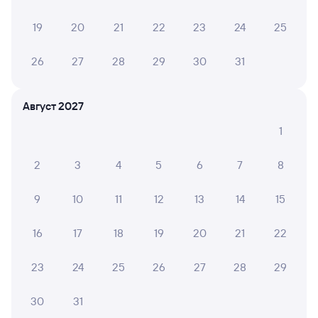
СМС-сопровождение до посадки в поезд
19
20
21
22
23
24
25
Оформление без регистрации на сайте
26
27
28
29
30
31
Частые вопросы
Август 2027
Что нужно, чтобы сесть в поезд?
1
Как поменять билет на другую дату или
на другой поезд?
2
3
4
5
6
7
8
Как вернуть билет?
9
10
11
12
13
14
15
Что делать, если ошибся при вводе данных
пассажира?
16
17
18
19
20
21
22
Как перевезти животное в поезде?
23
24
25
26
27
28
29
Как получить отчетные документы для
бухгалтерии?
30
31
Что делать, если оплата не проходит?