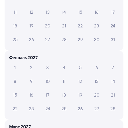
Отели в Петрозаводске
Все
11
12
13
14
15
16
17
Путешественникам нравятся эти варианты
18
19
20
21
22
23
24
25
26
27
28
29
30
31
8,9
9,0
Отель
Отель
Февраль 2027
Фрегат
Гвардейский
Отель
1
2
3
4
5
6
7
12 ⁠432 ⁠₽
1 ⁠400 ⁠₽
9 ⁠471 
8
9
10
11
12
13
14
Отзывы пассажиров Туту о поездах
15
16
17
18
19
20
21
по этому направлению
22
23
24
25
26
27
28
Мы отображаем актуальные отзывы и не удаляем
отрицательные мнения
Март 2027