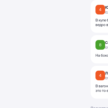
Ю
4
0
В купе 
ведро 
С
8
0
На боко
Л
4
0
В вагон
это то 