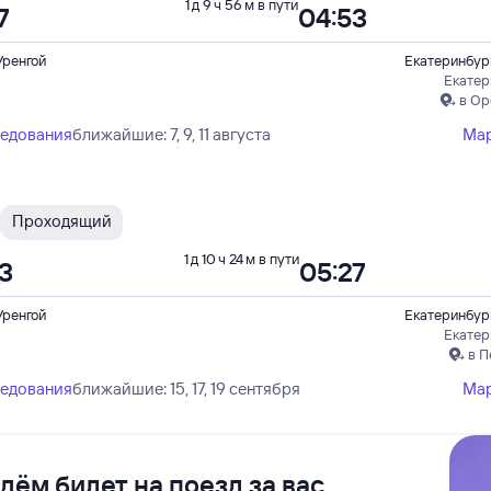
1 д 9 ч 56 м в пути
7
04:53
Уренгой
Екатеринбур
Екатер
в Ор
ледования
ближайшие: 7, 9, 11 августа
Ма
Проходящий
1 д 10 ч 24 м в пути
03
05:27
Уренгой
Екатеринбур
Екатер
в П
ледования
ближайшие: 15, 17, 19 сентября
Ма
дём билет на поезд за вас