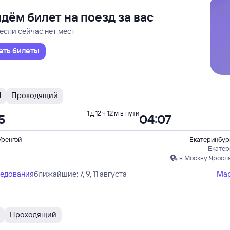
дём билет на поезд за вас
если сейчас нет мест
ать билеты
М
Проходящий
1 д 12 ч 12 м в пути
5
04:07
Уренгой
Екатеринбур
Екатер
в Москву Яросл
ледования
ближайшие: 7, 9, 11 августа
Ма
Проходящий