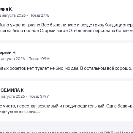
лия К.
2 августа 2026 • Поезд 277Е
было ужасно грязно Все было липкое и везде грязь Кондиционер
всегда было полное Старый вагон Отношение персонала более 
ергей Ч.
1 августа 2026 • Поезд 109М
вых розеток нет, туалет не био, но два. В остальном всё хорошо.
ЮДМИЛА К.
1 августа 2026 • Поезд 379У
е чисто, персонал вежливый и предупредительный. Одна беда -в
еще удовольствие....