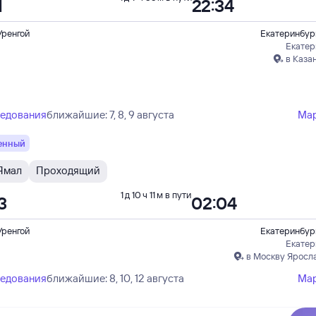
1
22:34
Уренгой
Екатеринбур
Екатер
в Каза
ледования
ближайшие: 7, 8, 9 августа
Ма
енный
Ямал
Проходящий
1 д 10 ч 11 м в пути
3
02:04
Уренгой
Екатеринбур
Екатер
в Москву Яросл
ледования
ближайшие: 8, 10, 12 августа
Ма