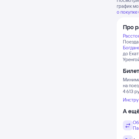
Посмотрит
график мо
о покупке
Про р
Рассто
Поезда 
Богдан
до Ека
Уренгой
Биле
Минимал
на поез
4 613 р
Инстру
А ещё
Об
Па