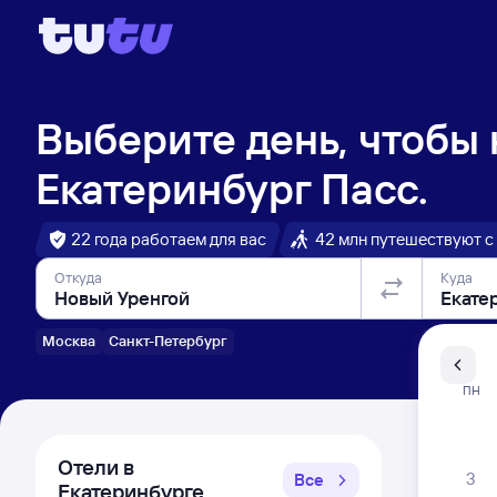
Выберите день, чтобы
Екатеринбург Пасс.
22 года работаем для вас
42 млн путешествуют с
Откуда
Куда
Москва
Санкт-Петербург
Санкт-Пе
ПН
Распи
Отели в
3
Все
Екатеринбурге