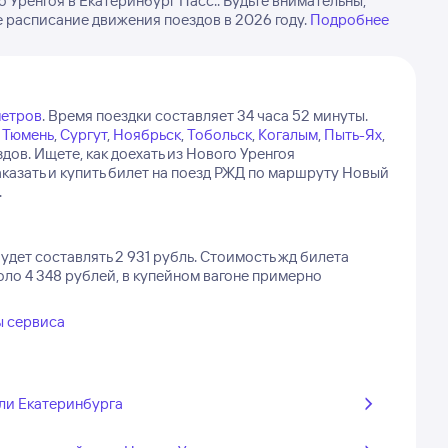
Уренгоя в Екатеринбург Пасс.. Будьте внимательны,
 расписание движения поездов в 2026 году.
Подробнее
метров
.
Время поездки составляет 34 часа 52 минуты.
Тюмень
,
Сургут
,
Ноябрьск
,
Тобольск
,
Когалым
,
Пыть-Ях
,
здов.
Ищете, как доехать из Нового Уренгоя
азать и купить билет на поезд РЖД по маршруту Новый
.
дет составлять 2 931 рубль.
Стоимость жд билета
оло 4 348 рублей, в купейном вагоне примерно
ы сервиса
ли Екатеринбурга