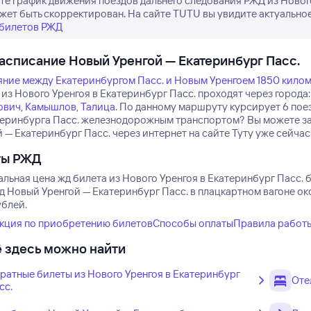
е график движения поездов дальнего следования РЖД из Нового 
жет быть скорректирован. На сайте TUTU вы увидите актуальное
 билетов РЖД
асписание Новый Уренгой — Екатеринбург Пасс.
яние между Екатеринбургом Пасс. и Новым Уренгоем 1850 кило
из Нового Уренгоя в Екатеринбург Пасс. проходят через города:
ович
,
Камышлов
,
Талица
.
По данному маршруту курсирует 6 пое
теринбурга Пасс. железнодорожным транспортом? Вы можете зак
 — Екатеринбург Пасс. через интернет на сайте Туту уже сейчас
ты РЖД
ьная цена жд билета из Нового Уренгоя в Екатеринбург Пасс. бу
д Новый Уренгой — Екатеринбург Пасс. в плацкартном вагоне ок
ублей.
кция по приобретению билетов
Способы оплаты
Правила работ
 здесь можно найти
ратные билеты из Нового Уренгоя в Екатеринбург
Оте
сс.