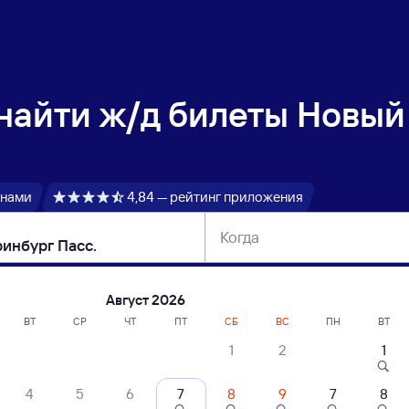
 найти
ж/д билеты Новый
 нами
4,84 — рейтинг приложения
Когда
тербург
Москва
Сегодня
Завтра
Август 2026
ВТ
СР
ЧТ
ПТ
СБ
ВС
ПН
ВТ
1
2
1
сание поездов Новый Уренгой — Екатер
4
5
6
7
8
9
7
8