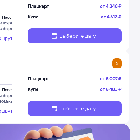
Плацкарт
от
4 ⁠348 ⁠₽
Купе
от
4 ⁠613 ⁠₽
г Пасс.
инбург
енбург
Выберите дату
ршрут
6
Плацкарт
от
5 ⁠007 ⁠₽
Купе
от
5 ⁠483 ⁠₽
г Пасс.
инбург
ермь-2
Выберите дату
ршрут