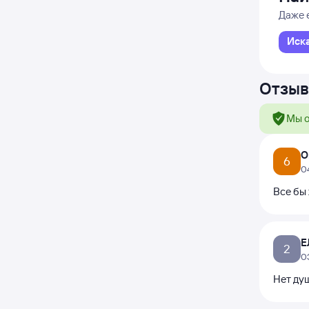
Даже 
Иск
Отзыв
Мы о
О
6
0
Все бы 
Е
2
0
Нет душ