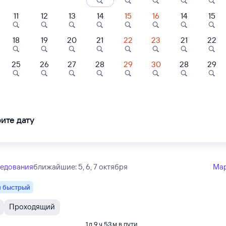
ние поездов Екатеринбург Пасс. — Новый Уренгой
дажа билетов на 4 ноября. Отправление и прибытие по местному времени
11
12
13
14
15
16
14
15
Тип вагона
юбой
18
19
20
21
22
23
21
22
25
26
27
28
29
30
28
29
Проходящий
8,5
1 д 12 ч 40 м в пути
35
21:15
и-отель
Отель
Отель
ртаменты Mini в
Отель
Апартаменты
Уренгой
Екатеринбур
panenkov
Вознесенский
Визави
Екатер
ите дату
в Каза
040 ⁠₽
9 ⁠800 ⁠₽
4 ⁠000 ⁠₽
ледования
ближайшие: 5, 6, 7 октября
Ма
 быстрый
Проходящий
1 д 9 ч 53 м в пути