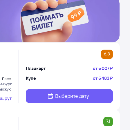
6,8
Плацкарт
от
5 ⁠007 ⁠₽
Купе
от
5 ⁠483 ⁠₽
г Пасс.
инбург
авскую
Выберите дату
ршрут
7,1