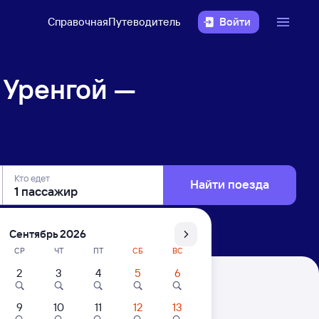
Справочная
Путеводитель
Войти
 Уренгой —
Кто едет
Найти поезда
Сентябрь 2026
СР
ЧТ
ПТ
СБ
ВС
2
3
4
5
6
инбург Пасс.
9
10
11
12
13