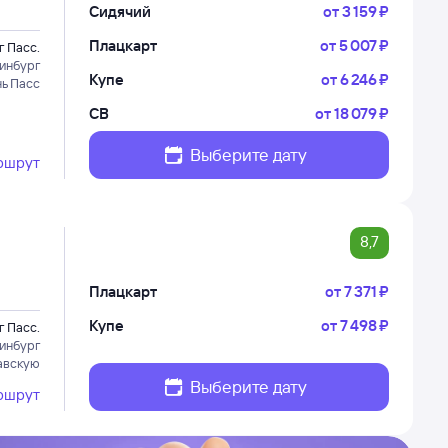
Сидячий
от
3 ⁠159 ⁠₽
Плацкарт
от
5 ⁠007 ⁠₽
г Пасс.
инбург
Купе
от
6 ⁠246 ⁠₽
нь Пасс
СВ
от
18 ⁠079 ⁠₽
Выберите дату
ршрут
8,7
Плацкарт
от
7 ⁠371 ⁠₽
Купе
от
7 ⁠498 ⁠₽
г Пасс.
инбург
авскую
Выберите дату
ршрут