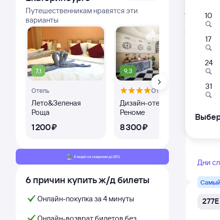
Расписа
Путешественникам нравятся эти
Открыта про
10
варианты
Л
17
24
377Г
7,1
9,3
7,9
08:
31
Отель
Отель
Мин
Лето&Зеленая
Дизайн-отель
Апа
Новый 
Роща
Реноме
Ste
Выбер
1 ⁠200 ⁠₽
8 ⁠300 ⁠₽
2 ⁠
Дни с
6 причин купить ж/д билеты
Самый
Онлайн-покупка за 4 минуты
277Е
Онлайн-возврат билетов без