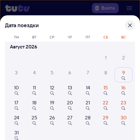
Войти
Дата поездки
Выберите день, чтобы найти
ж/д
билеты Новосибирск — Абакан
ПН
ВТ
СР
ЧТ
ПТ
СБ
ВС
Август 2026
Откуда
1
2
Куда
3
4
5
6
7
8
9
Когда
10
11
12
13
14
15
16
Кто едет
17
18
19
20
21
22
23
24
25
26
27
28
29
30
Найти поезда
31