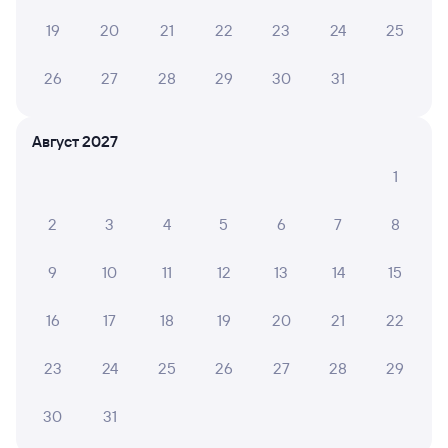
Самая низкая стоимость билета на поезд
из Новосибирска в Абакан составляет 2 633 рубля.
19
20
21
22
23
24
25
Цена билета на поезд РЖД Новосибирск — Абакан
в плацкартном вагоне около 3 250 рублей,
26
27
28
29
30
31
в купейном вагоне приблизительно 2 633 рубля.
Инструкция по приобретению билетов
Способы оплаты
Правила работы сервиса
Август 2027
А ещё здесь можно найти
1
Обратные билеты из Новосибирска в Абакан
2
3
4
5
6
7
8
Отели Абакана
9
10
11
12
13
14
15
Авиабилеты Новосибирск — Абакан
16
17
18
19
20
21
22
Другие авиарейсы из Новосибирска
23
24
25
26
27
28
29
ЖД билеты Абакан
30
31