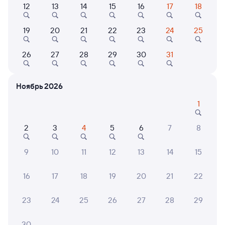
12
13
14
15
16
17
18
Найдём билет на поезд за вас
Даже если сейчас нет мест
19
20
21
22
23
24
25
Искать билеты
26
27
28
29
30
31
Отели в Абакане
Все
Ноябрь 2026
Путешественникам нравятся эти варианты
1
2
3
4
5
6
7
8
9,2
9,6
9,3
9
10
11
12
13
14
15
Отель
Отель
16
17
18
19
20
21
22
AZIMUT Отель
Персона
Бизне
Абакан
«Ази
23
24
25
26
27
28
29
5 ⁠200 ⁠₽
4 ⁠638 ⁠₽
6 ⁠500
30