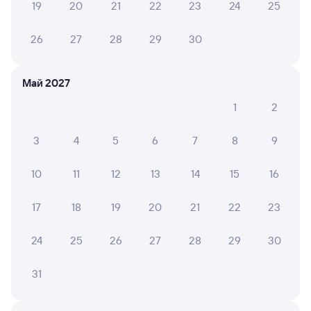
19
20
21
22
23
24
25
Оформление без регистрации на сайте
26
27
28
29
30
Частые вопросы
Май 2027
Что нужно, чтобы сесть в поезд?
1
2
Как поменять билет на другую дату или
на другой поезд?
3
4
5
6
7
8
9
Как вернуть билет?
10
11
12
13
14
15
16
Что делать, если ошибся при вводе данных
пассажира?
17
18
19
20
21
22
23
Как перевезти животное в поезде?
24
25
26
27
28
29
30
Как получить отчетные документы для
бухгалтерии?
31
Что делать, если оплата не проходит?