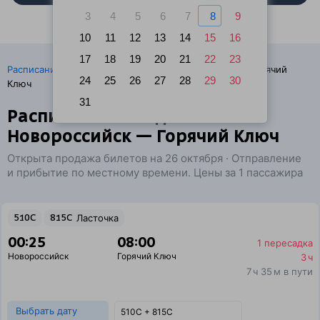
3
4
5
6
7
8
9
10
11
12
13
14
15
16
17
18
19
20
21
22
23
·
Расписание поездов
Ж/д билеты Новороссийск → Горячий
24
25
26
27
28
29
30
Ключ
31
Расписание поездов
Новороссийск — Горячий Ключ
Открыта продажа билетов на 26 октября · Отправление
и прибытие по местному времени. Цены за 1 пассажира
510С
815С
Ласточка
00:25
08:00
1 пересадка
Новороссийск
Горячий Ключ
3 ч
7 ч 35 м в пути
Выбрать дату
510С + 815С