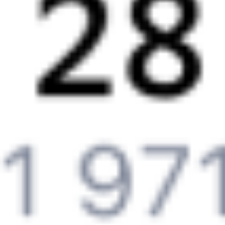
Авиабилеты
Новороссийск
→
Горячий Ключ
Отели Горячего Ключа
Билеты на поезд до
Горячего Ключа
Вокзал Новороссийск
Отели в Горячем Ключе
Поддержка 24/7 на Туту
6 причин купить ж/д билеты именно здесь
Онлайн-покупка за 4 минуты
Онлайн-возврат билетов без очереди в кассу
Выбор любимых мест на схемах вагонов
Подробные ответы на вопросы о поездке или покупке
СМС-сопровождение до посадки в поезд
Оформление без регистрации на сайте