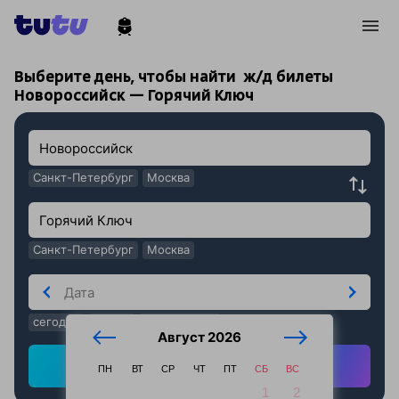
!
!
Выберите день, чтобы найти
ж/д билеты
Новороссийск — Горячий Ключ
Санкт-Петербург
Москва
Санкт-Петербург
Москва
сегодня
завтра
послезавтра
Август 2026
Найти ж/д билеты
ПН
ВТ
СР
ЧТ
ПТ
СБ
ВС
1
2