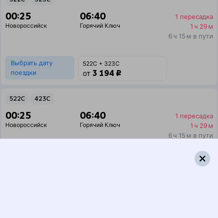
00:25
06:40
1 пересадка
Новороссийск
Горячий Ключ
1 ч 29 м
6 ч 15 м в пути
Выбрать дату
522С + 323С
3 194 ₽
поездки
от
522С
423С
00:25
06:40
1 пересадка
Новороссийск
Горячий Ключ
1 ч 29 м
6 ч 15 м в пути
Выбрать дату
522С + 423С
3 476 ₽
поездки
от
510С
103*В
Двухэтажный
00:25
06:07
1 пересадка