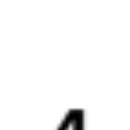
до
Горячего Ключа
, то укажите дату поездки. При этом
вы увидите стоимость билетов во всех доступных вагонах
(плацкарт, купе и др.) и сможете купить жд билеты
Новороссийск
–
Горячий Ключ
онлайн.
Инструкция по приобретению билетов
Способы оплаты
Правила работы сервиса
Путешественникам
Справочная
Путеводитель по странам
Бонусная программа
Подарочные сертификаты
Компания
История Туту.ру
Вакансии