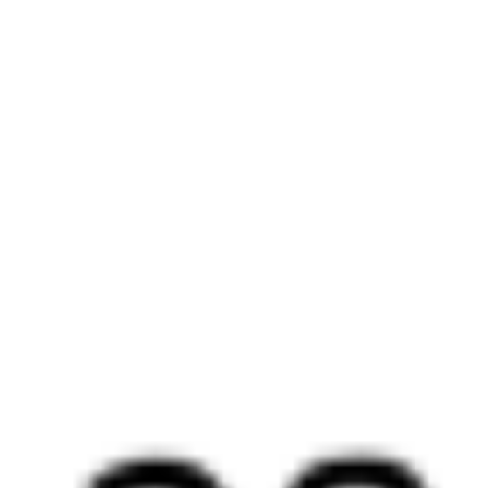
Выбрать дату
030Й + 642С
4 893 ₽
поездки
от
Найдём билет на поезд за вас
Даже если сейчас нет мест
Искать билеты
Узнайте расписание движения пассажирских поездов РЖД
из Новороссийска в Горячий Ключ. Будьте внимательны,
расписание может измениться. На этой странице вы видите
актуальное расписание движения поездов
в 2026 году.
Подробнее о покупке билетов РЖД
А ещё здесь можно найти
Обратные билеты из Новороссийска в Горячий Ключ