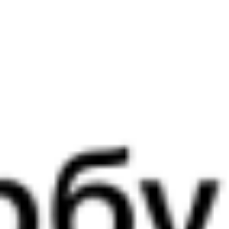
526С
807*С
Ласточка-премиум
15:40
21:14
1 пересадка
Новороссийск
Горячий Ключ
1 ч 43 м
5 ч 34 м в пути
Выбрать дату
526С + 808С
2 713 ₽
поездки
от
326С
807*С
Ласточка-премиум
15:40
21:14
1 пересадка
Новороссийск
Горячий Ключ
1 ч 43 м
5 ч 34 м в пути
Выбрать дату
326С + 808С
2 713 ₽
поездки
от
526С
471М
15:40
21:02
1 пересадка