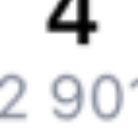
Обратная связь
Контактная информация
Партнерам
Реклама на Туту.ру
Партнерская программа
Загрузите в
App Store
Загрузите в
Google Play
Загрузите в
AppGallery
Загрузите в
RuStore