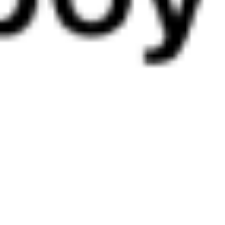
Новороссийск
Горячий Ключ
1 ч 15 м
5 ч 22 м в пути
Выбрать дату
526С + 471М
3 476 ₽
поездки
от
326С
471М
15:40
21:02
1 пересадка
Новороссийск
Горячий Ключ
1 ч 15 м
5 ч 22 м в пути
Выбрать дату
326С + 471М
3 476 ₽
поездки
от
806Э
Ласточка-премиум
807*С
Ласточка-премиум
15:55
21:14
1 пересадка
Новороссийск
Горячий Ключ
1 ч 35 м
5 ч 19 м в пути