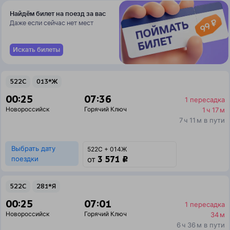
Найдём билет на поезд за вас
Даже если сейчас нет мест
Искать билеты
522С
013*Ж
00:25
07:36
1 пересадка
Новороссийск
Горячий Ключ
1 ч 17 м
7 ч 11 м в пути
Выбрать дату
522С + 014Ж
3 571 ₽
поездки
от
522С
281*Я
00:25
07:01
1 пересадка
Новороссийск
Горячий Ключ
34 м
6 ч 36 м в пути