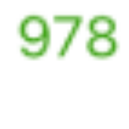
Выбрать дату
254Э + 642С
4 128 ₽
поездки
от
254Э
359*Ч
19:15
01:15
1 пересадка
Новороссийск
Горячий Ключ
1 ч 19 м
6 ч в пути
Выбрать дату
254Э + 360Ч
3 587 ₽
поездки
от
256С
359*Ч
19:15
01:15
1 пересадка
Новороссийск
Горячий Ключ
1 ч 19 м
6 ч в пути
Выбрать дату
256С + 360Ч
3 587 ₽
поездки
от