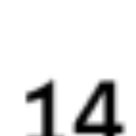
256С
303*М
19:15
00:14
1 пересадка
Новороссийск
Горячий Ключ
35 м
4 ч 59 м в пути
Выбрать дату
256С + 304М
3 587 ₽
поездки
от
254Э
303*М
19:15
00:14
1 пересадка
Новороссийск
Горячий Ключ
35 м
4 ч 59 м в пути
Выбрать дату
254Э + 304М
3 587 ₽
поездки
от