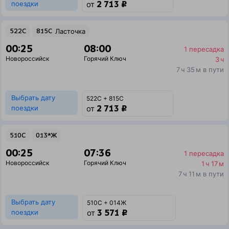
2 713 ₽
поездки
от
522С
815С
Ласточка
00:25
08:00
1 пересадка
Новороссийск
Горячий Ключ
3 ч
7 ч 35 м в пути
Выбрать дату
522С + 815С
2 713 ₽
поездки
от
510С
013*Ж
00:25
07:36
1 пересадка
Новороссийск
Горячий Ключ
1 ч 17 м
7 ч 11 м в пути
Выбрать дату
510С + 014Ж
3 571 ₽
поездки
от