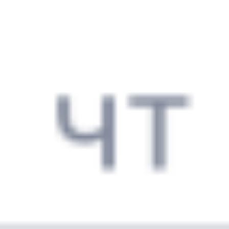
Выбрать дату
806Э + 808С
2 293 ₽
поездки
от
806Э
Ласточка-премиум
471М
15:55
21:02
1 пересадка
Новороссийск
Горячий Ключ
1 ч 7 м
5 ч 7 м в пути
Выбрать дату
806Э + 471М
3 056 ₽
поездки
от
378С
303*М
16:40
00:14
1 пересадка
Новороссийск
Горячий Ключ
2 ч 59 м
7 ч 34 м в пути