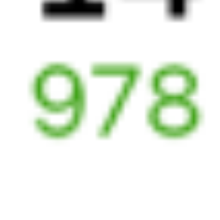
030Й
Премиум
353Е
21:20
04:55
1 пересадка
Новороссийск
Горячий Ключ
4 ч 5 м
7 ч 35 м в пути
Выбрать дату
030Й + 353Е
4 352 ₽
поездки
от
030Й
Премиум
035А
Северная Пальмира (двухэтажный)
21:20
04:19
1 пересадка
Новороссийск
Горячий Ключ
3 ч 26 м
6 ч 59 м в пути
Выбрать дату
030Й + 035А
4 781 ₽
поездки
от
030Й
Премиум
037Г