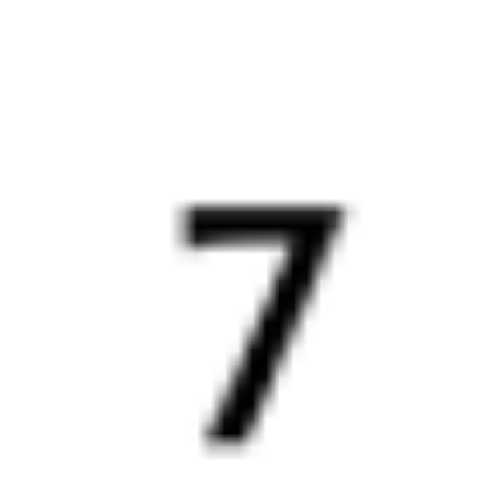
7 ч 24 м в пути
Выбрать дату
256С + 127Ы
3 682 ₽
поездки
от
256С
641*С
Атаман Платов
19:15
02:12
1 пересадка
Новороссийск
Горячий Ключ
3 ч 10 м
6 ч 57 м в пути
Выбрать дату
256С + 642С
4 128 ₽
поездки
от
254Э
641*С
Атаман Платов
19:15
02:12
1 пересадка
Новороссийск
Горячий Ключ
3 ч 10 м
6 ч 57 м в пути