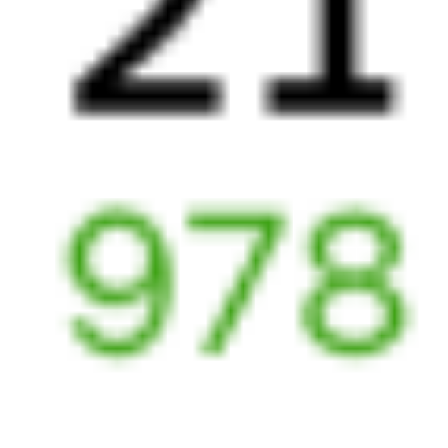
5 ч 19 м в пути
Выбрать дату
030Й + 127Ы
4 447 ₽
поездки
от
030Й
Премиум
269Ь
21:20
02:39
1 пересадка
Новороссийск
Горячий Ключ
1 ч 30 м
5 ч 19 м в пути
Выбрать дату
030Й + 269Ь
4 447 ₽
поездки
от
030Й
Премиум
641*С
Атаман Платов
21:20
02:12
1 пересадка
Новороссийск
Горячий Ключ
1 ч 22 м
4 ч 52 м в пути