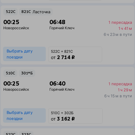
522С
821С
Ласточка
00:25
06:48
1 пересадка
Новороссийск
Горячий Ключ
1 ч 41 м
6 ч 23 м в пути
Выбрать дату
522С + 821С
2 714 ₽
поездки
от
510С
301*Б
00:25
06:40
1 пересадка
Новороссийск
Горячий Ключ
1 ч 29 м
6 ч 15 м в пути
Выбрать дату
510С + 302Б
3 162 ₽
поездки
от
522С
323С