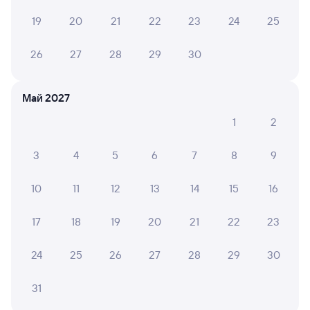
Выберите дату
19
20
21
22
23
24
25
Фирменный
26
27
28
29
30
012Я
Ямал
Проходящий
8,5
2 ч 31 м в пути
21:30
00:01
Май 2027
Нижний Тагил
Екатеринбург Пасс.
1
2
из Москвы Ярославской
Екатеринбург
в Новый Уренгой
3
4
5
6
7
8
9
Дни следования
ближайшие: 8, 10, 12 августа
Маршрут
10
11
12
13
14
15
16
Плацкарт
Купе
от
1 ⁠879 ⁠₽
от
2 ⁠482 ⁠₽
17
18
19
20
21
22
23
Выберите дату
24
25
26
27
28
29
30
31
Найдём билет на поезд за вас
Даже если сейчас нет мест