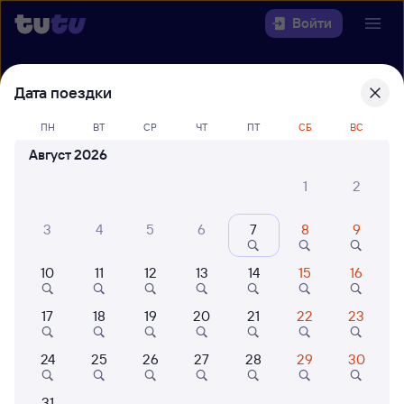
Войти
Выберите день, чтобы найти
ж/д
Дата поездки
билеты Нижний Тагил —
ПН
ВТ
СР
ЧТ
ПТ
СБ
ВС
Екатеринбург Пасс.
Август 2026
22 года работаем для вас
42 млн путешествуют с на
1
2
Откуда
3
4
5
6
7
8
9
Куда
10
11
12
13
14
15
16
Когда
17
18
19
20
21
22
23
Кто едет
24
25
26
27
28
29
30
Найти поезда
31