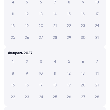
Самый быстрый
4
5
6
7
8
9
10
128Е
Проходящий
6,8
11
12
13
14
15
16
17
2 ч 9 м в пути
05:26
07:35
18
19
20
21
22
23
24
Нижний Тагил
Екатеринбург Пасс.
из Приобья
Екатеринбург
25
26
27
28
29
30
31
Дни следования
ближайшие: 7, 9, 11 августа
Маршрут
Февраль 2027
Плацкарт
Купе
СВ
от
1 ⁠354 ⁠₽
от
1 ⁠703 ⁠₽
от
5 ⁠009 ⁠₽
1
2
3
4
5
6
7
Выберите дату
8
9
10
11
12
13
14
15
16
17
18
19
20
21
462Е
Проходящий
6
3 ч в пути
17:43
20:43
22
23
24
25
26
27
28
Нижний Тагил
Екатеринбург Пасс.