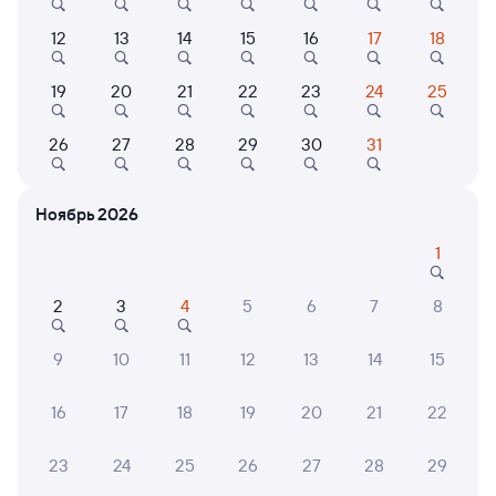
Плацкарт
Купе
СВ
12
13
14
15
16
17
18
от
1 ⁠354 ⁠₽
от
1 ⁠703 ⁠₽
от
4 ⁠459 ⁠₽
Выберите дату
19
20
21
22
23
24
25
26
27
28
29
30
31
358Е
Проходящий
6,7
3 ч 27 м в пути
04:44
08:11
Ноябрь 2026
1
Нижний Тагил
Екатеринбург Пасс.
из Соликамска
Екатеринбург
2
3
4
5
6
7
8
Дни следования
ближайшие: 7, 10, 12 августа
Маршрут
9
10
11
12
13
14
15
Плацкарт
Купе
от
1 ⁠128 ⁠₽
от
1 ⁠574 ⁠₽
16
17
18
19
20
21
22
Выберите дату
23
24
25
26
27
28
29
Самый быстрый