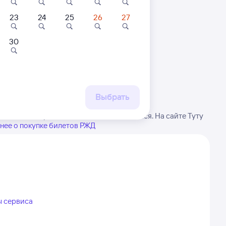
23
24
25
26
27
30
 маршруту
бытия, либо посмотрите
рт
Выбрать
е внимание, расписание может измениться. На сайте Туту
нее о покупке билетов РЖД
ы сервиса