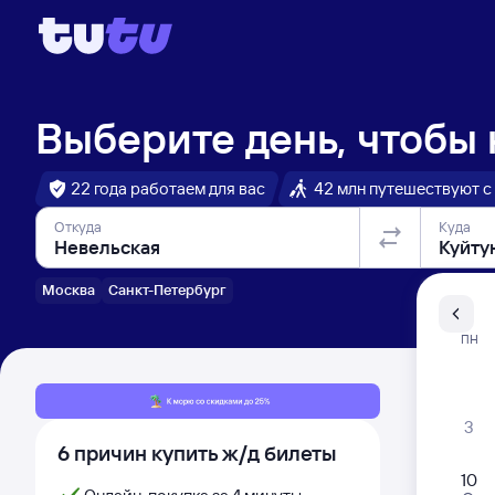
Выберите день, чтобы
22 года работаем для вас
42 млн путешествуют с
Откуда
Куда
Москва
Санкт-Петербург
Санкт-Пе
ПН
Распи
3
6 причин купить ж/д билеты
10