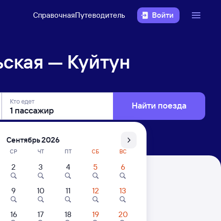
Справочная
Путеводитель
Войти
ская — Куйтун
Кто едет
Найти поезда
Сентябрь 2026
СР
ЧТ
ПТ
СБ
ВС
2
3
4
5
6
9
10
11
12
13
16
17
18
19
20