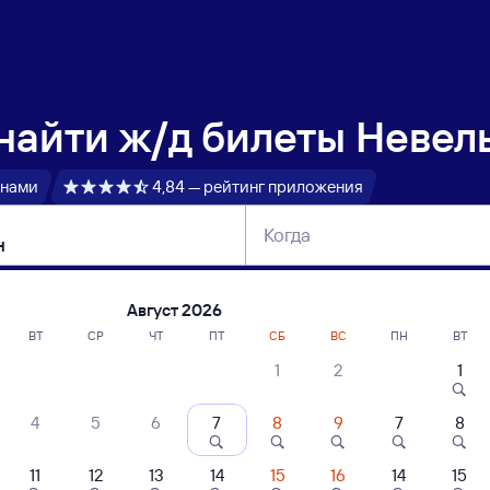
 найти
ж/д билеты Невель
 нами
4,84 — рейтинг приложения
Когда
тербург
Москва
Сегодня
Завтра
Август 2026
ВТ
СР
ЧТ
ПТ
СБ
ВС
ПН
ВТ
1
2
1
сание поездов Невельская — Куйтун
4
5
6
7
8
9
7
8
11
12
13
14
15
16
14
15