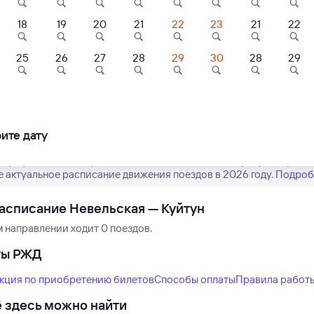
18
19
20
21
22
23
21
22
25
26
27
28
29
30
28
29
Нет рейсов по этому
Измените место отправления или при
другой транспо
ите дату
 график движения рейсов РЖД из Невельской в Куйтун. Обратит
е актуальное расписание движения поездов в 2026 году.
Подроб
асписание Невельская — Куйтун
м направлении ходит 0 поездов.
ты РЖД
кция по приобретению билетов
Способы оплаты
Правила работ
 здесь можно найти