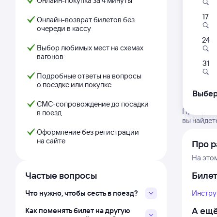
Онлайн-покупка за 4 минуты
17
Онлайн-возврат билетов без
очереди в кассу
24
Выбор любимых мест на схемах
вагонов
31
Подробные ответы на вопросы
о поездке или покупке
Выбер
СМС-сопровождение до посадки
Проверьте
в поезд
вы найдет
Оформление без регистрации
на сайте
Про р
На это
Частые вопросы
Биле
Что нужно, чтобы сесть в поезд?
Инстру
А ещё
Как поменять билет на другую