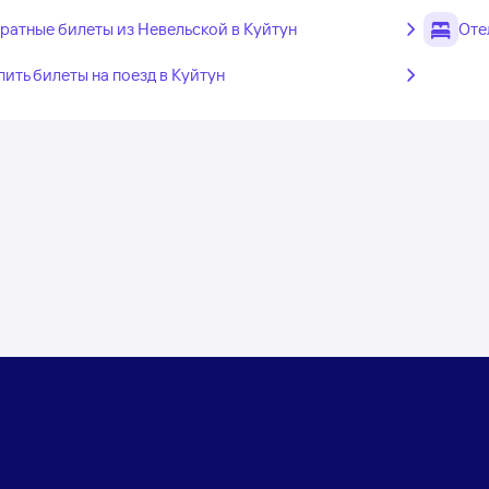
ратные билеты из Невельской в Куйтун
Оте
пить билеты на поезд в Куйтун