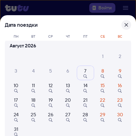
Войти
Дата поездки
Выберите день, чтобы найти
ж/д
билеты Набережные Челны —
ПН
ВТ
СР
ЧТ
ПТ
СБ
ВС
Сириус (Олимпийский Парк)
Август 2026
1
2
22 года работаем для вас
42 млн путешествуют с на
Откуда
3
4
5
6
7
8
9
Куда
10
11
12
13
14
15
16
Когда
17
18
19
20
21
22
23
Кто едет
24
25
26
27
28
29
30
31
Найти поезда