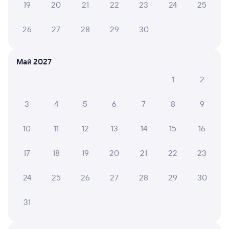
19
20
21
22
23
24
25
СМС-сопровождение до посадки в поезд
26
27
28
29
30
Оформление без регистрации на сайте
Май 2027
Частые вопросы
1
2
Что нужно, чтобы сесть в поезд?
3
4
5
6
7
8
9
Как поменять билет на другую дату или
на другой поезд?
10
11
12
13
14
15
16
Как вернуть билет?
17
18
19
20
21
22
23
Что делать, если ошибся при вводе данных
пассажира?
24
25
26
27
28
29
30
Как перевезти животное в поезде?
31
Как получить отчетные документы для
бухгалтерии?