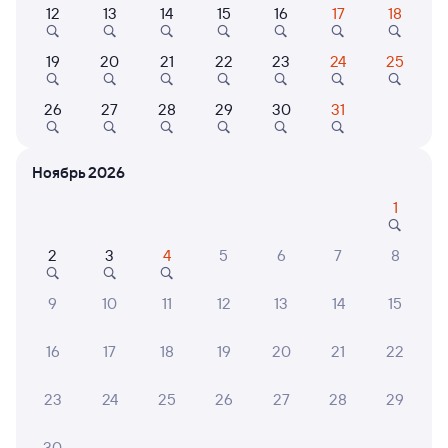
12
13
14
15
16
17
18
Выберите дату
19
20
21
22
23
24
25
Найдём билет на поезд за вас
26
27
28
29
30
31
Даже если сейчас нет мест
Искать билеты
Ноябрь 2026
1
Отели в Сириусе
Все
2
3
4
5
6
7
8
Путешественникам нравятся эти варианты
9
10
11
12
13
14
15
16
17
18
19
20
21
22
8,3
9,8
23
24
25
26
27
28
29
Отель
Отель
Отель
Сочи Парк Отель
Гостевой дом
Паль
"Кристалл"
30