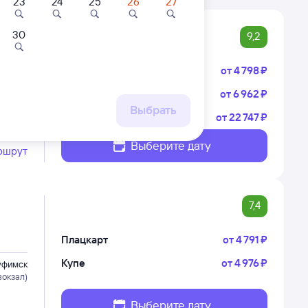
23
24
25
26
27
30
9,2
Плацкарт
от
4 ⁠798 ⁠₽
Купе
от
6 ⁠962 ⁠₽
уфимск
г Пасс.
Выбрать
СВ
от
22 ⁠747 ⁠₽
Выберите дату
ршрут
7,4
Плацкарт
от
4 ⁠791 ⁠₽
Купе
от
4 ⁠976 ⁠₽
уфимск
вокзал)
Выберите дату