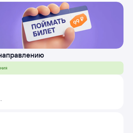
 направлению
ения
.