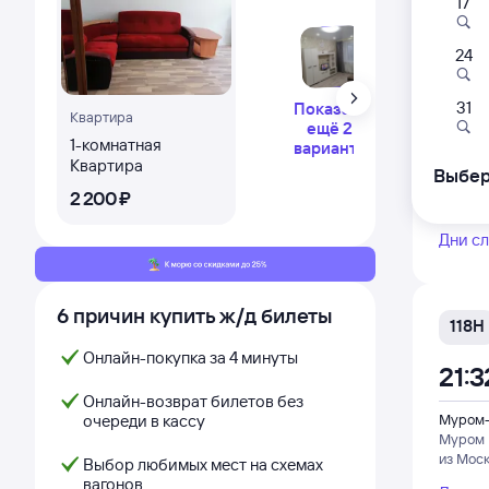
17
Самый
24
056
17:0
31
Показать
Квартира
ещё 2
1-комнатная
варианта
Муром-
Квартира
Муром
Выбер
из Мос
2 ⁠200 ⁠₽
Дни с
6 причин купить ж/д билеты
118Н
Онлайн-покупка за 4 минуты
21:3
Онлайн-возврат билетов без
очереди в кассу
Муром-
Муром
из Мос
Выбор любимых мест на схемах
вагонов