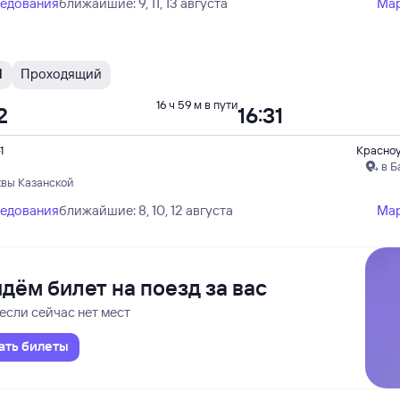
ледования
ближайшие: 9, 11, 13 августа
Ма
Н
Проходящий
16 ч 59 м в пути
2
16:31
1
Красно
в Б
квы Казанской
ледования
ближайшие: 8, 10, 12 августа
Ма
дём билет на поезд за вас
если сейчас нет мест
ать билеты