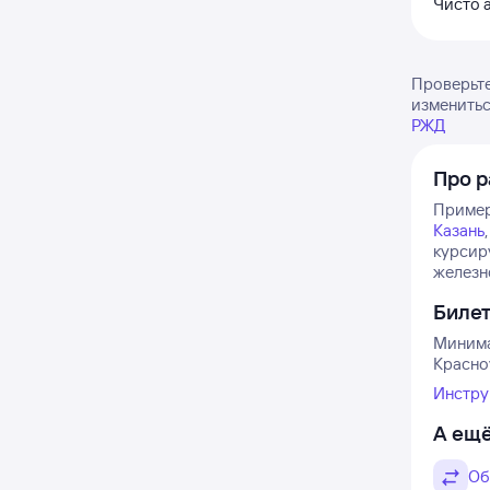
Чисто 
Проверьте
изменитьс
РЖД
Про 
Примерн
Казань
курсиру
железн
Биле
Минима
Красноу
Инстру
А ещё
Об