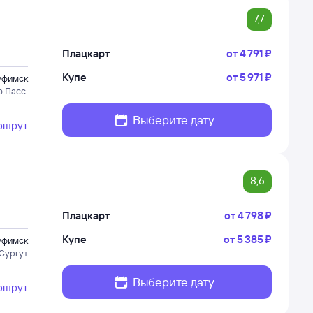
7,7
Плацкарт
от
4 ⁠791 ⁠₽
Купе
от
5 ⁠971 ⁠₽
уфимск
э Пасс.
Выберите дату
ршрут
8,6
Плацкарт
от
4 ⁠798 ⁠₽
Купе
от
5 ⁠385 ⁠₽
уфимск
 Сургут
Выберите дату
ршрут