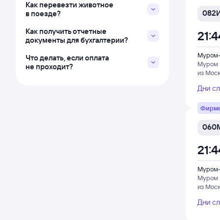
Как перевезти животное
082
в поезде?
Как получить отчетные
21:4
документы для бухгалтерии?
Муром-
Что делать, если оплата
Муром
не проходит?
из Мос
Дни с
Фирм
060
21:4
Муром-
Муром
из Мос
Дни с