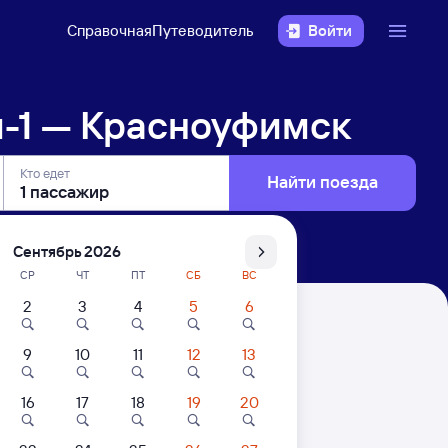
Справочная
Путеводитель
Войти
-1 — Красноуфимск
Кто едет
Найти поезда
Сентябрь 2026
СР
ЧТ
ПТ
СБ
ВС
2
3
4
5
6
ск
9
10
11
12
13
. Цены за 1 пассажира
16
17
18
19
20