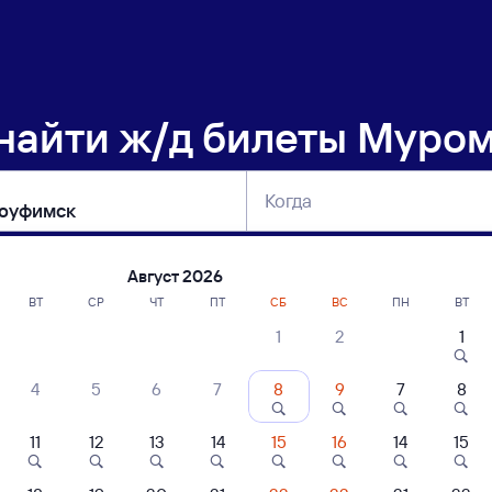
 найти
ж/д билеты Муром
Когда
тербург
Москва
Сегодня
Завтра
Август 2026
ВТ
СР
ЧТ
ПТ
СБ
ВС
ПН
ВТ
1
2
1
сание поездов Муром-1 — Красноуфим
4
5
6
7
8
9
7
8
ние поездов Красноуфимск — Муром-1
дажа билетов на 5 ноября. Отправление и прибытие по местному времени
11
12
13
14
15
16
14
15
Тип вагона
юбой