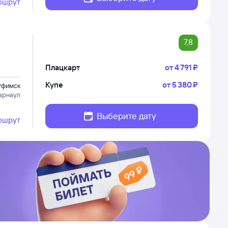
ршрут
7,8
Плацкарт
от
4 ⁠791 ⁠₽
Купе
от
5 ⁠380 ⁠₽
уфимск
арнаул
Выберите дату
ршрут