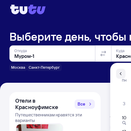
Выберите день, чтобы
Откуда
Куда
Москва
Санкт-Петербург
Санкт-Пе
ПН
Распи
Отели в
3
Все
Красноуфимске
Расписа
Путешественникам нравятся эти
Открыта про
10
варианты
Л