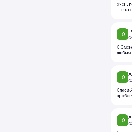
очень п
— очень
Г
10
0
С Омска
любым 
А
10
0
Спасиб
проблем
А
10
0