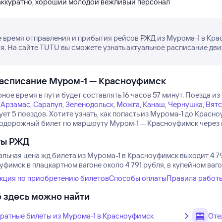
аккуратно, хороший молодой вежливый персонал
 время отправления и прибытия рейсов РЖД из Мурома-1 в Кра
я. На сайте TUTU вы сможете узнать актуальное расписание дви
расписание Муром-1 — Красноуфимск
ое время в пути будет составлять 16 часов 57 минут.
Поезда из
,
Арзамас
,
Сарапул
,
Зеленодольск
,
Можга
,
Канаш
,
Чернушка
,
Вятс
ет 5 поездов.
Хотите узнать, как попасть из Мурома-1 до Крас
одорожный билет по маршруту Муром-1 — Красноуфимск через ин
ты РЖД
льная цена жд билета из Мурома-1 в Красноуфимск выходит 4 79
фимск в плацкартном вагоне около 4 791 рубля, в купейном ваг
кция по приобретению билетов
Способы оплаты
Правила работ
 здесь можно найти
ратные билеты из Мурома-1 в Красноуфимск
Оте