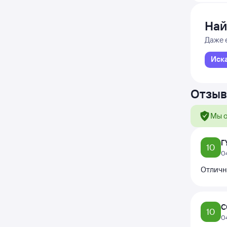
Най
Даже 
Иск
Отзыв
Мы о
Г
10
0
Отличн
С
10
0