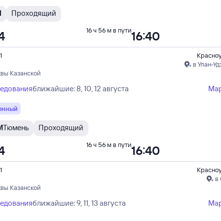
И
Проходящий
16 ч 56 м в пути
4
16:40
1
Красно
в Улан-Уд
квы Казанской
ледования
ближайшие: 8, 10, 12 августа
Ма
енный
М
Тюмень
Проходящий
16 ч 56 м в пути
4
16:40
1
Красно
в
квы Казанской
ледования
ближайшие: 9, 11, 13 августа
Ма