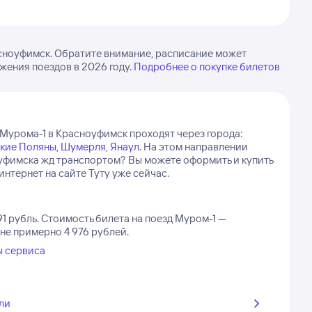
сноуфимск. Обратите внимание, расписание может
жения поездов в 2026 году.
Подробнее о покупке билетов
 Мурома-1 в Красноуфимск проходят через города:
кие Поляны
,
Шумерля
,
Янаул
.
На этом направлении
ноуфимска жд транспортом? Вы можете оформить и купить
тернет на сайте Туту уже сейчас.
1 рубль.
Стоимость билета на поезд Муром-1 —
оне примерно 4 976 рублей.
ы сервиса
ли