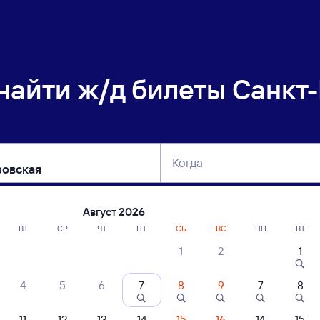
 найти
ж/д билеты Санкт-
Когда
тербург
Москва
Сегодня
Завтра
Август 2026
ВТ
СР
ЧТ
ПТ
СБ
ВС
ПН
ВТ
1
2
1
сание поездов Санкт-Петербург-Главн
4
5
6
7
8
9
7
8
ние поездов Морозовская — Санкт-Петербург-Главн.
дажа билетов на 4 ноября. Отправление и прибытие по местному времени
11
12
13
14
15
16
14
15