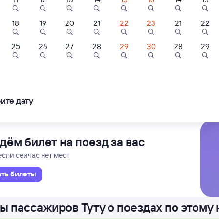
18
19
20
21
22
23
21
22
А
Проходящий
1 д 10 ч 40 м в пути
6
04:16
25
26
27
28
29
30
28
29
теджи, дома
Квартира
Квартира
етербург-Главн.
Мороз
Петербург
Мор
комнатный Дом
Уютная однушка
Студия в частн
в
секторе
ледования
ближайшие: 7, 8, 9 августа
Ма
ите дату
000 ⁠₽
1 ⁠899 ⁠₽
1 ⁠700 ⁠₽
дём билет на поезд за вас
если сейчас нет мест
ать билеты
ы пассажиров Туту о поездах по этому