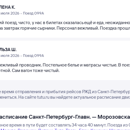
ЛЕНА К.
1 июля 2026 • Поезд 099А
 поезд, чисто, у нас в билетах оказалась ещё и еда, неожиданно
на завтрак горячие сырники. Персонал вежливый. Поездка прош
ЛЬЗА Ш.
1 июля 2026 • Поезд 099А
вежливый проводник. Постельное белье и матрасы чистые. В по
тной. Сам вагон тоже чистый.
 время отправления и прибытия рейсов РЖД из Санкт-Петербур
ениться. На сайте tutu.ru вы найдете актуальное расписание дви
асписание Санкт-Петербург-Главн. — Морозовска
ое время в пути будет составлять 34 часа 40 минут.
Поезда из 