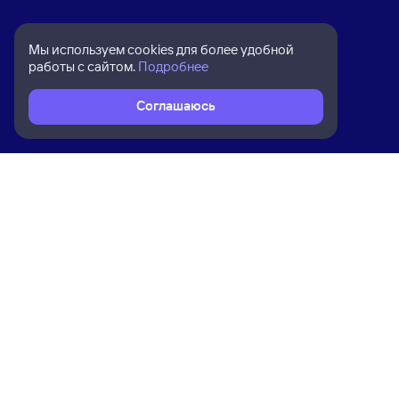
Мы используем cookies для более удобной
работы с сайтом.
Подробнее
Соглашаюсь
Расписание поездов
Ж/д билеты Санкт-Петербург-Главн
Ком
Приложение Туту
О на
Вака
Конт
Прав