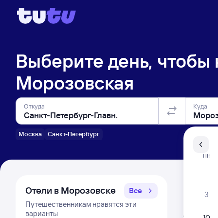
Выберите день, чтобы
Морозовская
Откуда
Куда
Москва
Санкт-Петербург
Санкт-Пе
ПН
Распи
Отели в Морозовске
Все
3
Путешественникам нравятся эти
Расписа
варианты
Открыта про
10