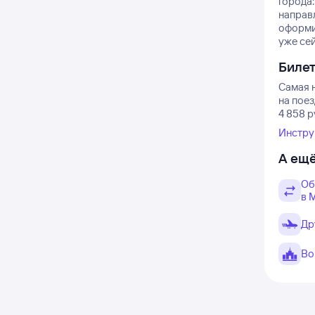
города:
направл
оформи
уже се
Биле
Самая 
на пое
4 858 р
Инстру
А ещё
Об
в 
Др
Во