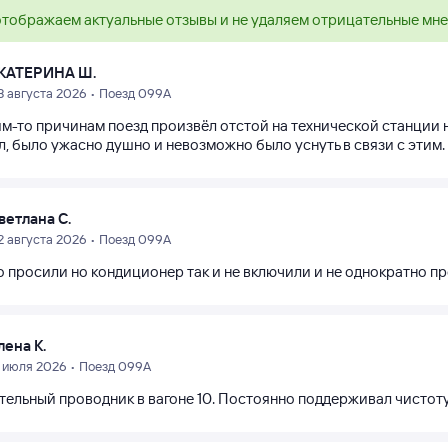
тображаем актуальные отзывы и не удаляем отрицательные мн
КАТЕРИНА Ш.
3 августа 2026 • Поезд 099А
м-то причинам поезд произвёл отстой на технической станции на
, было ужасно душно и невозможно было уснуть в связи с этим. 
ветлана С.
2 августа 2026 • Поезд 099А
о просили но кондиционер так и не включили и не однократно п
лена К.
1 июля 2026 • Поезд 099А
тельный проводник в вагоне 10. Постоянно поддерживал чистоту