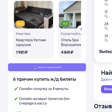
17
099
17:3
4,0
9,5
24
Квартира
Курортный отель
Кот
Санкт-П
31
Санкт-
Квартира Уютная
Отель Spa
3-
однушка
Ворошилов
Дни с
Выбер
1 ⁠981 ⁠₽
4 ⁠841 ⁠₽
2 ⁠
Най
6 причин купить ж/д билеты
Даже 
Онлайн-покупка за 4 минуты
Иск
Онлайн-возврат билетов без
очереди в кассу
Отзыв