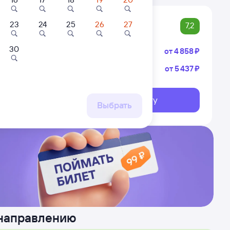
23
24
25
26
27
7,2
30
Купе
от
4 ⁠858 ⁠₽
Плацкарт
от
5 ⁠437 ⁠₽
Квартира
Квартира
овская
озовск
ом
Любимый дом
Уютная, чистая,
 Адлер
семейная квартира
Выберите дату
рядом с ж/д и
ршрут
Выбрать
2 ⁠300 ⁠₽
4 ⁠000 ⁠₽
автовокзалом
 направлению