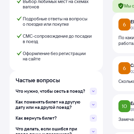
Выбор любимых мест на схемах
Мы о
вагонов
Подробные ответы на вопросы
Е
о поездке или покупке
6
0
СМС-сопровождение до посадки
По каки
в поезд
работал
Оформление без регистрации
на сайте
С
6
0
Частые вопросы
Скольк
Что нужно, чтобы сесть в поезд?
Как поменять билет на другую
Е
10
дату или на другой поезд?
3
Как вернуть билет?
Замеча
Что делать, если ошибся при