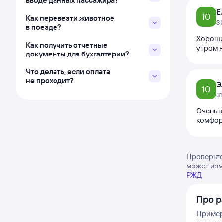
вводе данных пассажира?
Е
10
Как перевезти животное
3
в поезде?
Хороший
Как получить отчетные
утром 
документы для бухгалтерии?
Что делать, если оплата
не проходит?
Э
10
3
Очень 
комфор
Проверьте
может изм
РЖД
Про р
Примерн