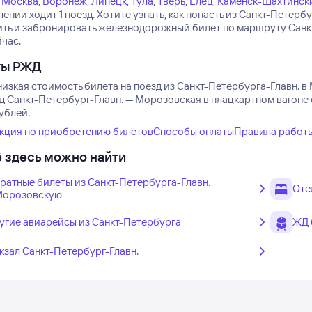
Москва
,
Воронеж
,
Липецк
,
Тула
,
Тверь
,
Елец
,
Каменск-Шахтинск
ении ходит 1 поезд.
Хотите узнать, как попасть из Санкт-Петер
ть и забронировать железнодорожный билет по маршруту Санкт-
йчас.
ты РЖД
низкая стоимость билета на поезд из Санкт-Петербурга-Главн. в
зд Санкт-Петербург-Главн. — Морозовская в плацкартном вагоне 
ублей.
кция по приобретению билетов
Способы оплаты
Правила работ
 здесь можно найти
ратные билеты из Санкт-Петербурга-Главн.
Оте
Морозовскую
угие авиарейсы из Санкт-Петербурга
ЖД 
кзал Санкт-Петербург-Главн.