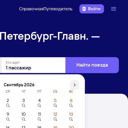
Справочная
Путеводитель
Войти
Петербург-Главн. —
Кто едет
Найти поезда
Сентябрь 2026
СР
ЧТ
ПТ
СБ
ВС
2
3
4
5
6
. — Морозовская
9
10
11
12
13
. Цены за 1 пассажира
16
17
18
19
20