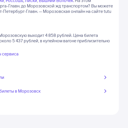
ий
,
Россошь
,
Лиски
,
Вышний Волочёк
.
На этом
бурга-Главн. до Морозовской жд транспортом? Вы можете
Петербург-Главн. — Морозовская онлайн на сайте tutu
 Морозовскую выходит 4 858 рублей.
Цена билета
около 5 437 рублей, в купейном вагоне приблизительно
ы сервиса
ли
билеты в Морозовск