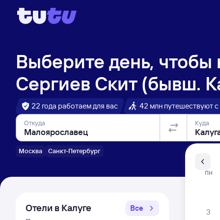
Выберите день, чтобы
Сергиев Скит (бывш. К
22 года работаем для вас
42 млн путешествуют с
Откуда
Куда
Москва
Санкт-Петербург
Санкт-Пе
ПН
Распи
Отели в Калуге
Все
3