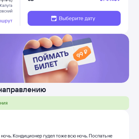
Калуга
овский
Выберите дату
ршрут
 направлению
ения
 ночь. Кондиционер гудел тоже всю ночь. Поспать не