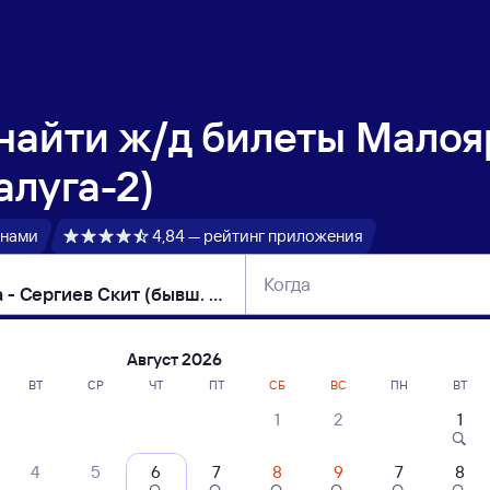
 найти
ж/д билеты Малояр
алуга-2)
 нами
4,84 — рейтинг приложения
Когда
тербург
Москва
Сегодня
Завтра
Август 2026
ВТ
СР
ЧТ
ПТ
СБ
ВС
ПН
ВТ
1
2
1
сание поездов Малоярославец — Калуга 
4
5
6
7
8
9
7
8