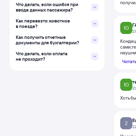
получи
Что делать, если ошибся при
вводе данных пассажира?
Как перевезти животное
Г
в поезде?
10
2
Как получить отчетные
Кондиц
документы для бухгалтерии?
сами,те
наушник
Что делать, если оплата
не проходит?
Читат
т
10
2
Хоть бы
Е
2
2