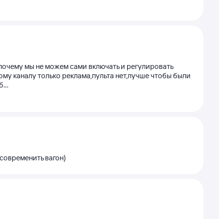
почему мы не можем сами включать и регулировать
ому каналу только реклама,пульта нет,лучше чтобы были
...
осовременить вагон)