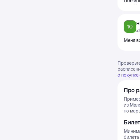
Поезд 
Н
10
2
Меня вс
Проверьте
расписани
о покупке
Про р
Пример
из Мал
по марш
Биле
Минима
билета 