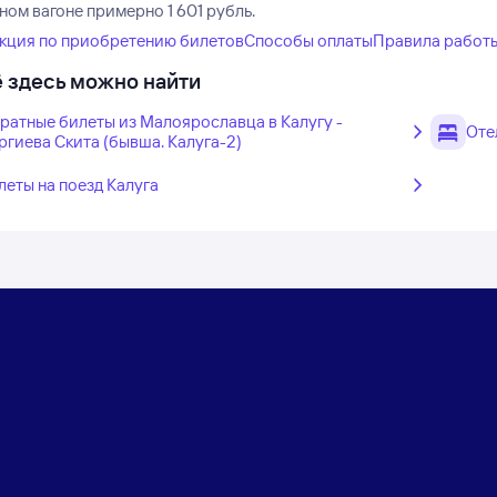
ном вагоне примерно 1 601 рубль.
кция по приобретению билетов
Способы оплаты
Правила работ
 здесь можно найти
ратные билеты из Малоярославца в Калугу -
Оте
ргиева Скита (бывша. Калуга-2)
леты на поезд Калуга