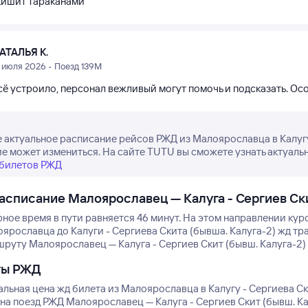
кишит тараканами
АТАЛЬЯ К.
1 июля 2026 • Поезд 139М
ё устроило, персонал вежливый могут помочь и подсказать. Осо
 актуальное расписание рейсов РЖД из Малоярославца в Калугу 
е может измениться. На сайте TUTU вы сможете узнать актуальн
 билетов РЖД
асписание Малоярославец — Калуга - Сергиев Ски
ное время в пути равняется 46 минут.
На этом направлении курс
оярославца до Калуги - Сергиева Скита (бывша. Калуга-2) жд тр
руту Малоярославец — Калуга - Сергиев Скит (бывш. Калуга-2) 
ты РЖД
льная цена жд билета из Малоярославца в Калугу - Сергиева Ск
на поезд РЖД Малоярославец — Калуга - Сергиев Скит (бывш. Кал