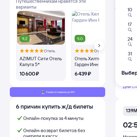
Путешественникам нравятся эти
Расписа
варианты
Открыта про
10
Самый
17
085
00:
9,2
9,0
8,
24
Отель
Отель
Малояр
31
из Мос
AZIMUT Сити Отель
Отель Хилтон
Го
Калуга 5*
Гарден Инн Калуга
Пр
Выбер
10 ⁠600 ⁠₽
6 ⁠439 ⁠₽
3 ⁠
Дни с
6 причин купить ж/д билеты
139
Онлайн-покупка за 4 минуты
02:
Онлайн-возврат билетов без
очереди в кассу
Малояр