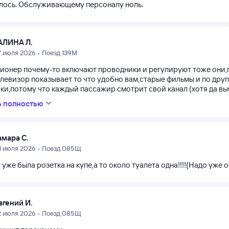
лось. Обслуживающему персоналу ноль.
АЛИНА Л.
7 июля 2026 • Поезд 139М
ионер почему-то включают проводники и регулируют тоже они,
левизор показывает то что удобно вам,старые фильмы и по друг
и,потому что каждый пассажир смотрит свой канал (хотя да выб
ь полностью
амара С.
3 июля 2026 • Поезд 085Щ
 уже была розетка на купе,а то около туалета одна!!!!(Надо уже 
вгений И.
2 июля 2026 • Поезд 085Щ