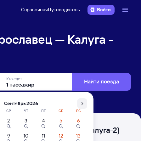
Справочная
Путеводитель
Войти
ославец — Калуга -
Кто едет
Найти поезда
Сентябрь 2026
СР
ЧТ
ПТ
СБ
ВС
2
3
4
5
6
- Сергиев Скит (бывш. Калуга-2)
9
10
11
12
13