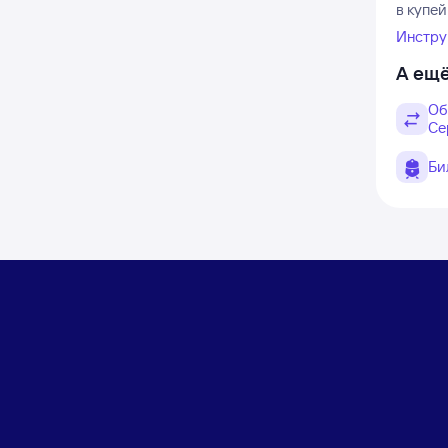
в купей
Инстру
А ещё
Об
Се
Би