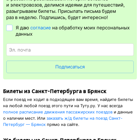
Электронная регистрация
производится
сразу
после оплаты
и электровозов, делимся идеями для путешествий,
билета.
Электронная регистрация
— это опция, которая
разыгрываем билеты. Присылать письма будем
упрощает жизнь пассажиру. Её плюс в том, что не требуется
раз в неделю. Подпишись, будет интересно!
быть на вокзале и приобретать ж/д билет на бланке.
Я даю
согласие
на обработку моих персональных
Электронная регистрация
доступна почти для всех заказов,
данных
исключение составляют поезда
железных дорог СНГ. Для
посадки в поезд понадобится оригинал удостоверения
личности, указанный в электронном ж/д билете. А в случае
отсутствия электронной регистрации еще и распечатка
посадочного купона.
Подписаться
Билеты из Санкт-Петербурга в Брянск
Если поезд не ходит в подходящее вам время, найдите билеты
на любой любой поезд этого пути на Туту.ру. У нас всегда
полное расписание движения пассажирских поездов
и данные
о наличии мест. Или
заказать
ж/д
билеты на поезд Санкт-
Петербург — Брянск
прямо на сайте.