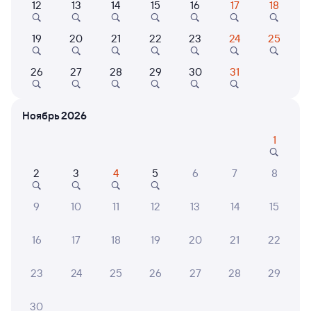
12
13
14
15
16
17
18
Найдём билет на поезд за вас
Даже если сейчас нет мест
19
20
21
22
23
24
25
Искать билеты
26
27
28
29
30
31
Отзывы пассажиров Туту о поездах
Ноябрь 2026
по этому направлению
1
Мы отображаем актуальные отзывы и не удаляем
отрицательные мнения
2
3
4
5
6
7
8
ГАЛИНА З.
10
9
10
11
12
13
14
15
02 августа 2026 • Поезд 345Е
В вагоне было достаточно оснащения: розетки,
16
17
18
19
20
21
22
биотуалет, кондиционер, постельное бельё. Все
устроило
23
24
25
26
27
28
29
30