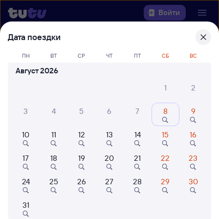
Войти
Дата поездки
Выберите день, чтобы найти
ж/д
ПН
ВТ
СР
ЧТ
ПТ
СБ
ВС
билеты Магнитогорск Пасс — Ея
Август 2026
Откуда
1
2
Куда
3
4
5
6
7
8
9
Когда
10
11
12
13
14
15
16
Кто едет
17
18
19
20
21
22
23
24
25
26
27
28
29
30
Найти поезда
31